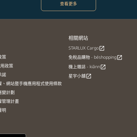
查看更多
相關網站
STARLUX Cargo
open_in_new
政策
免稅品購物 - béshopping
open_in_new
E使用政策
機上雜誌 - kiânn
open_in_new
承諾
星宇小舖
open_in_new
權、網站暨手機應用程式使用條款
應變計劃
權管理計畫
聲明