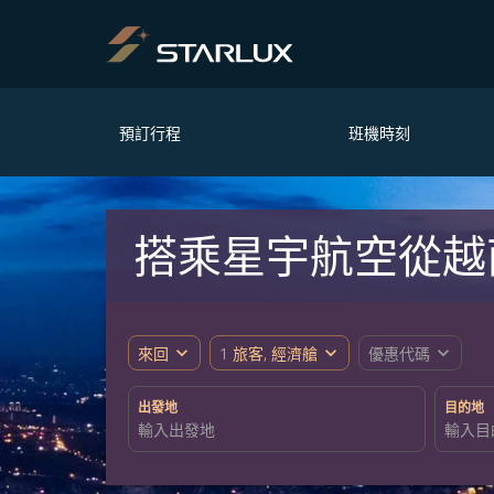
預訂行程
班機時刻
搭乘星宇航空從越
expand_more
expand_more
expand_more
來回
1 旅客, 經濟艙
優惠代碼
出發地
目的地