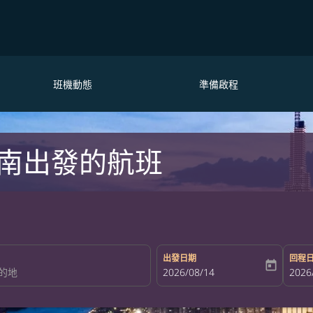
班機動態
準備啟程
南出發的航班
出發日期
回程
today
fc-booking-departure-date-aria-la
2026/08/14
fc-bo
2026