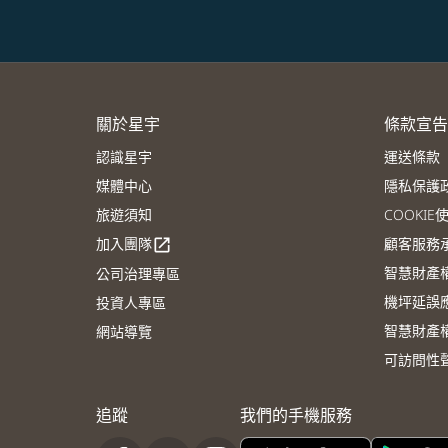
關於星宇
條款宣告
認識星宇
運送條款
媒體中心
隱私保護
旅遊須知
COOKI
加入團隊
顧客服務
open_in_new
智慧財產
公司治理專區
機坪延誤
投資人專區
智慧財產
網站導覽
可訪問性
追蹤
我們的手機服務