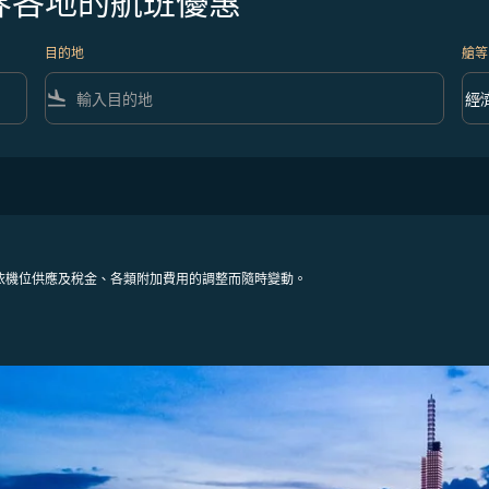
界各地的航班優惠
目的地
艙等
flight_land
keyboard_arrow_down
經
艙等 
依機位供應及稅金、各類附加費用的調整而隨時變動。