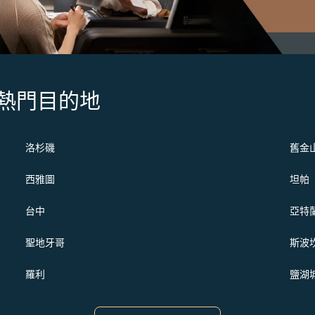
s 的熱門目的地
洛杉磯
舊金
西雅圖
坦帕
台中
亞特
聖地牙哥
斯波
羅利
鹽湖