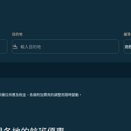
目的地
艙等
flight_land
keyboard_arrow_down
商
艙等 
依機位供應及稅金、各類附加費用的調整而隨時變動。