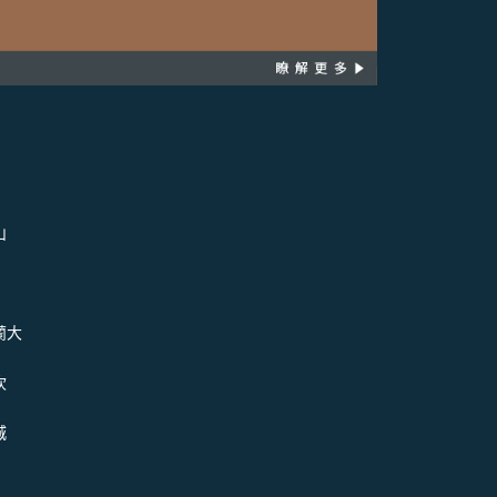
山
蘭大
坎
城