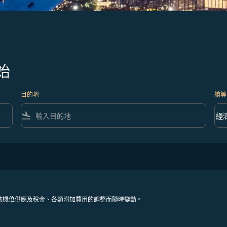
始
目的地
艙等
flight_land
keyboard_arrow_down
經
艙等 
依機位供應及稅金、各類附加費用的調整而隨時變動。