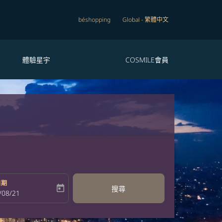
béshopping
Global
-
繁體中文
體驗星宇
COSMILE會員
日期
today
搜尋
bel
oking-return-date-aria-label
/08/21