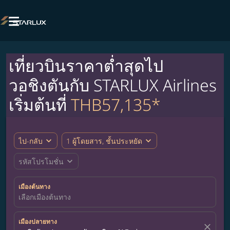

เที่ยวบินราคาต่ำสุดไป
วอชิงตันกับ STARLUX Airlines
เริ่มต้นที่
THB57,135*
expand_more
expand_more
ไป-กลับ
1 ผู้โดยสาร, ชั้นประหยัด
expand_more
รหัสโปรโมชั่น
เมืองต้นทาง
เลือกเมืองต้นทาง
เมืองปลายทาง
close