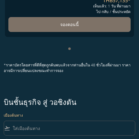
THB57,135
*
เห็นแล้ว: 1 วัน ที่ผ่านมา
ไป-กลับ
/
ชั้นประหยัด
จองตอนนี้
กำลังแสดง cmp-pagination-sh
*ราคาบัตรโดยสารที่ดีที่สุดถูกค้นพบแล้วจากท่านอื่นใน 48 ชั่วโมงที่ผ่านมา ราคา
อาจมีการเปลี่ยนแปลงขณะทำการจอง
บินชั้นธุรกิจ สู่ วอชิงตัน
เมืองต้นทาง
flight_takeoff