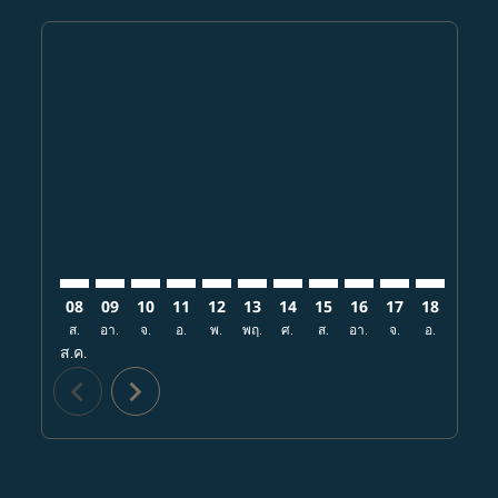
Displaying fares for สิงหาคม-2026
CNX–IAD: cmp-view-offers-disclaimer. ค้นหาข้อเสนอ
CNX–IAD: cmp-view-offers-disclaimer. ค้นหาข้อเ
CNX–IAD: cmp-view-offers-disclaimer. ค้นหา
CNX–IAD: cmp-view-offers-disclaimer. ค
CNX–IAD: cmp-view-offers-disclaime
CNX–IAD: cmp-view-offers-discl
CNX–IAD: cmp-view-offers-d
CNX–IAD: cmp-view-off
CNX–IAD: cmp-view
CNX–IAD: cmp-
CNX–IAD: 
CNX–I
C
08
09
10
11
12
13
14
15
16
17
18
19
ส.
อา.
จ.
อ.
พ.
พฤ.
ศ.
ส.
อา.
จ.
อ.
พ.
พ
ส.ค.
chevron_left
chevron_right