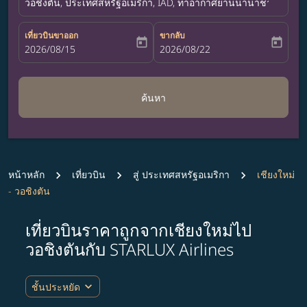
วอชิงตัน, ประเทศสหรัฐอเมริกา, IAD, ท่าอากาศยานนานาชาติดัลเลส
เที่ยวบินขาออก
ขากลับ
today
today
fc-booking-departure-date-aria-label
2026/08/15
fc-booking-return-date-aria-label
2026/08/22
ค้นหา
หน้าหลัก
เที่ยวบิน
สู่ ประเทศสหรัฐอเมริกา
เชียงใหม่
- วอชิงตัน
เที่ยวบินราคาถูกจากเชียงใหม่ไป
ลองอัปเดตเส้นทางของคุณ (ต้นทางและ/หรือปลายทาง) หรือเลื
วอชิงตันกับ STARLUX Airlines
expand_more
ชั้นประหยัด