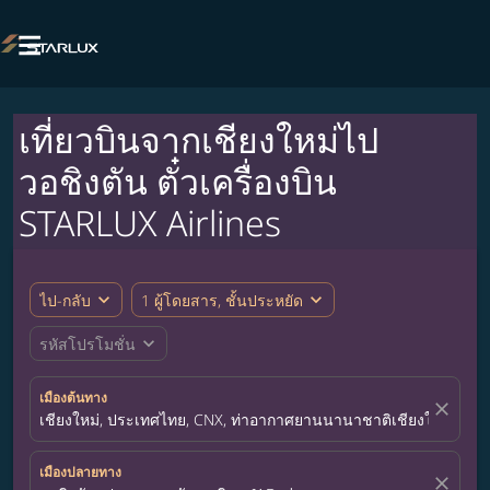

เที่ยวบินจากเชียงใหม่ไป
วอชิงตัน ตั๋วเครื่องบิน
STARLUX Airlines
expand_more
expand_more
ไป-กลับ
1 ผู้โดยสาร, ชั้นประหยัด
expand_more
รหัสโปรโมชั่น
เมืองต้นทาง
close
เชียงใหม่, ประเทศไทย, CNX, ท่าอากาศยานนานาชาติเชียงใหม่
เมืองปลายทาง
close