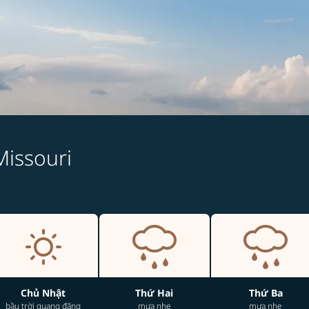
 Missouri
Chủ Nhật
Thứ Hai
Thứ Ba
bầu trời quang đãng
mưa nhẹ
mưa nhẹ