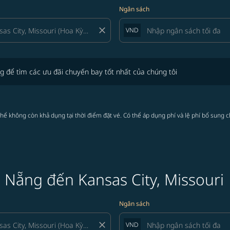
Ngân sách
close
VND
tìm các ưu đãi chuyến bay tốt nhất của chúng tôi
g để tìm các ưu đãi chuyến bay tốt nhất của chúng tôi
thể không còn khả dụng tại thời điểm đặt vé. Có thể áp dụng phí và lệ phí bổ sung 
à Nẵng đến Kansas City, Missouri
Ngân sách
close
VND