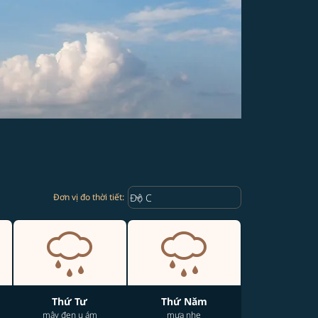
Weather unit option Độ C Selected
keyboard_arrow_down
Độ C
Đơn vị đo thời tiết
:
Thứ Tư
Thứ Năm
mây đen u ám
mưa nhẹ