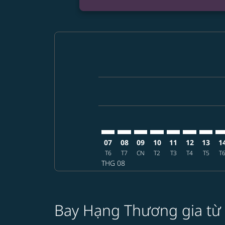
Displaying fares for tháng 8-2026
DAD–MCI: cmp-view-offers-discla
DAD–MCI: cmp-view-offers-di
DAD–MCI: cmp-view-offer
DAD–MCI: cmp-view-
DAD–MCI: cmp-v
DAD–MCI: c
DAD–MC
DA
07
08
09
10
11
12
13
1
T6
T7
CN
T2
T3
T4
T5
T
THG 08
Bay Hạng Thương gia từ