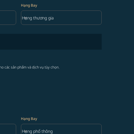
Hạng Bay
keyboard_arrow_down
Hạng thương gia
Hạng Bay option Hạng thương gia Selected
cho các sản phẩm và dịch vụ tùy chọn.
Hạng Bay
keyboard_arrow_down
Hạng phổ thông
Hạng Bay option Hạng phổ thông Selected