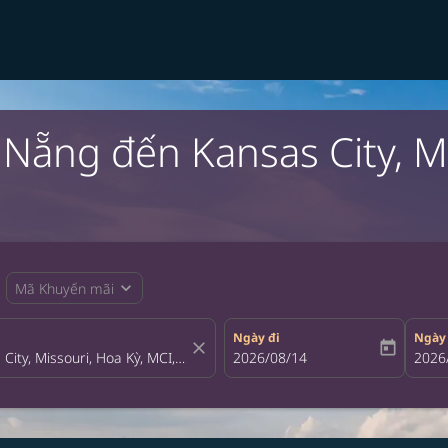
Nẵng đến Kansas City, Mi
expand_more
Mã Khuyến mãi
Ngày đi
Ngày
close
today
fc-booking-departure-date-aria-la
2026/08/14
fc-bo
2026