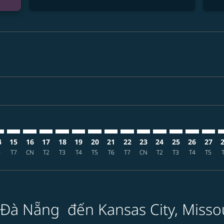
imer. Tìm ưu đãi
sclaimer. Tìm ưu đãi
s-disclaimer. Tìm ưu đãi
offers-disclaimer. Tìm ưu đãi
iew-offers-disclaimer. Tìm ưu đãi
mp-view-offers-disclaimer. Tìm ưu đãi
I: cmp-view-offers-disclaimer. Tìm ưu đãi
D–MCI: cmp-view-offers-disclaimer. Tìm ưu đãi
DAD–MCI: cmp-view-offers-disclaimer. Tìm ưu đãi
DAD–MCI: cmp-view-offers-disclaimer. Tìm ưu đãi
DAD–MCI: cmp-view-offers-disclaimer. Tìm ưu đãi
DAD–MCI: cmp-view-offers-disclaimer. Tìm ư
DAD–MCI: cmp-view-offers-disclaimer. T
DAD–MCI: cmp-view-offers-disclaime
DAD–MCI: cmp-view-offers-discl
DAD–MCI: cmp-view-offers-d
DAD–MCI: cmp-view-offe
DAD–MCI: cmp-view-
DAD–MCI: cmp-v
DAD–MCI: 
DAD–M
D
4
15
16
17
18
19
20
21
22
23
24
25
26
27
6
T7
CN
T2
T3
T4
T5
T6
T7
CN
T2
T3
T4
T5
 Đà Nẵng đến Kansas City, Misso