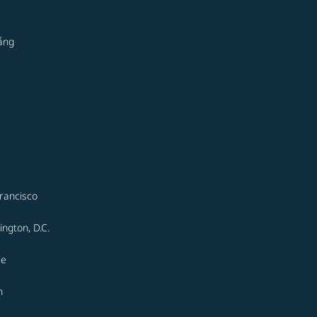
ẵng
rancisco
ngton, D.C.
le
n