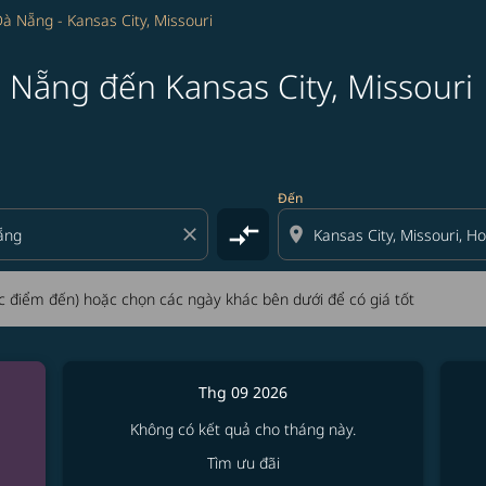
à Nẵng - Kansas City, Missouri
 Nẵng đến Kansas City, Missouri
i và/hoặc điểm đến) hoặc chọn các ngày khác bên dưới để có 
Đến
compare_arrows
close
location_on
oặc điểm đến) hoặc chọn các ngày khác bên dưới để có giá tốt
Thg 09 2026
Không có kết quả cho tháng này.
Tìm ưu đãi