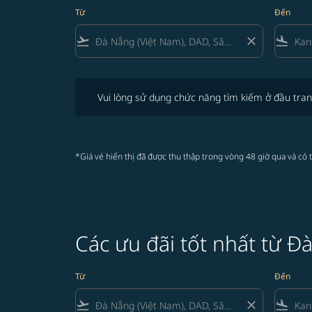
Từ
Đến
flight_takeoff
close
flight_land
Vui lòng sử dụng chức năng tìm kiếm ở đầu trang để 
Vui lòng sử dụng chức năng tìm kiếm ở đầu tran
*Giá vé hiển thị đã được thu thập trong vòng 48 giờ qua và có 
Các ưu đãi tốt nhất từ Đ
Từ
Đến
flight_takeoff
close
flight_land