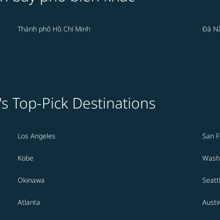
Thành phố Hồ Chí Minh
Đà N
's Top-Pick Destinations
Los Angeles
San F
Kobe
Washi
Okinawa
Seatt
Atlanta
Austi