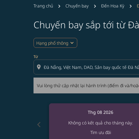
Trang chủ
Chuyến bay
Đến Hoa Kỳ
Đ
Chuyến bay sắp tới từ Đà
Vui lòng thử cập nhật lại hành trình (điểm đ
expand_more
Hạng phổ thông
Từ
location_on
Vui lòng thử cập nhật lại hành trình (điểm đi và/h
Thg 08 2026
chevron_left
Không có kết quả cho tháng này.
Tìm ưu đãi