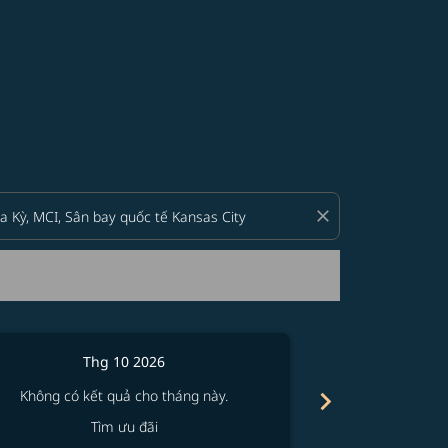
giá tốt
close
Thg 10 2026
Th
chevron_right
Không có kết quả cho tháng này.
Không có kế
Tìm ưu đãi
T