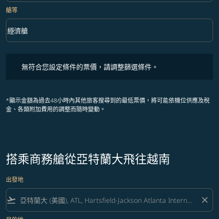
艙等
keyboard_arrow_down
經濟艙
艙等 option 經濟艙 Selected
無符合您設定條件的票價，請調整篩選條件。
無符合您設定條件的票價，請調整篩選條件。
*顯示金額為過去48小時內其他旅客搜尋到的最低票價，將可能依機位供應及稅
金、各類附加費用的調整而隨時變動。
搭乘商務艙從亞特蘭大飛往越南
出發地
flight_takeoff
close