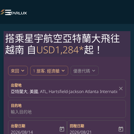

搭乘星宇航空亞特蘭大飛往
越南 自
USD1,284*
起！
expand_more
expand_more
expand_more
來回
1 旅客, 經濟艙
優惠代碼
出發地
close
亞特蘭大, 美國, ATL, Hartsfield-Jackson Atlanta International Airp
目的地
輸入目的地
出發日期
回程日期
today
today
fc-booking-departure-date-aria-label
2026/08/14
fc-booking-return-date-aria-label
2026/08/21