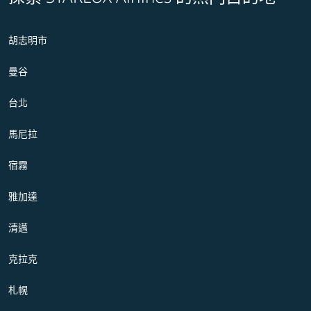
胡志明市
曼谷
台北
馬尼拉
宿霧
雅加達
清邁
克拉克
札幌