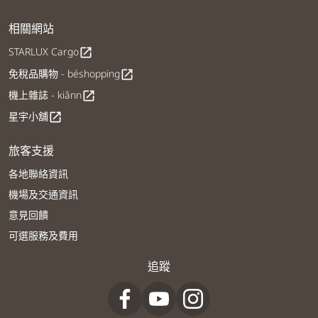
相關網站
STARLUX Cargo
open_in_new
免稅品購物 - béshopping
open_in_new
機上雜誌 - kiânn
open_in_new
星宇小舖
open_in_new
旅客支援
各地聯絡資訊
機場及交通資訊
意見回饋
可選服務及費用
追蹤