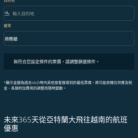
目的地
flight_land
艙等
keyboard_arrow_down
商務艙
艙等 option 商務艙 Selected
無符合您設定條件的票價，請調整篩選條件。
無符合您設定條件的票價，請調整篩選條件。
*顯示金額為過去48小時內其他旅客搜尋到的最低票價，將可能依機位供應及稅
金、各類附加費用的調整而隨時變動。
未來365天從亞特蘭大飛往越南的航班
優惠