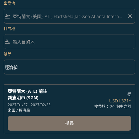
出發地
flight_takeoff
close
目的地
flight_land
艙等
keyboard_arrow_down
經濟艙
艙等 option 經濟艙 Selected
亞特蘭大 (ATL)
前往
從
胡志明市 (SGN)
USD1,321
*
2027/01/27 - 2027/02/25
搜尋於： 20 小時 之前
來回
/
經濟艙
搜尋