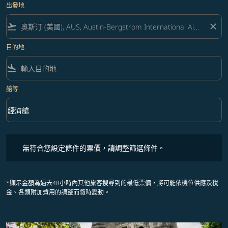
出發地
flight_takeoff
close
目的地
flight_land
艙等
keyboard_arrow_down
經濟艙
艙等 option 經濟艙 Selected
無符合您設定條件的票價，請調整篩選條件。
無符合您設定條件的票價，請調整篩選條件。
*顯示金額為過去48小時內其他旅客搜尋到的最低票價，將可能依機位供應及稅
金、各類附加費用的調整而隨時變動。