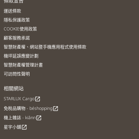
條款宣告
運送條款
隱私保護政策
COOKIE使用政策
顧客服務承諾
智慧財產權、網站暨手機應用程式使用條款
機坪延誤應變計劃
智慧財產權管理計畫
可訪問性聲明
相關網站
STARLUX Cargo
open_in_new
免稅品購物 - béshopping
open_in_new
機上雜誌 - kiânn
open_in_new
星宇小舖
open_in_new