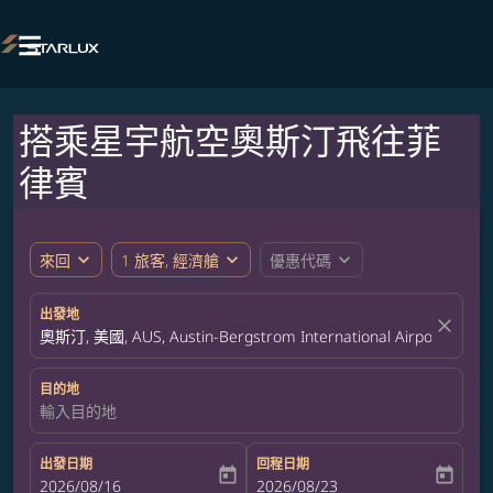

搭乘星宇航空奧斯汀飛往菲
律賓
expand_more
expand_more
expand_more
來回
1 旅客, 經濟艙
優惠代碼
出發地
close
奧斯汀, 美國, AUS, Austin-Bergstrom International Airport
目的地
輸入目的地
出發日期
回程日期
today
today
fc-booking-departure-date-aria-label
2026/08/16
fc-booking-return-date-aria-label
2026/08/23