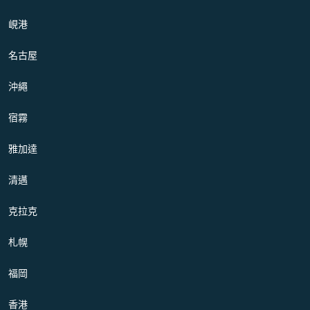
峴港
名古屋
沖繩
宿霧
雅加達
清邁
克拉克
札幌
福岡
香港