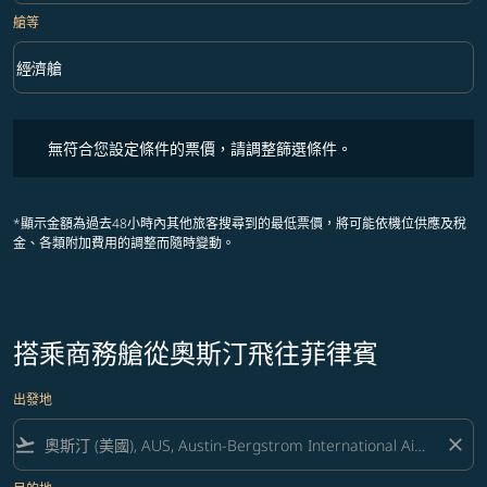
艙等
keyboard_arrow_down
經濟艙
艙等 option 經濟艙 Selected
無符合您設定條件的票價，請調整篩選條件。
無符合您設定條件的票價，請調整篩選條件。
*顯示金額為過去48小時內其他旅客搜尋到的最低票價，將可能依機位供應及稅
金、各類附加費用的調整而隨時變動。
搭乘商務艙從奧斯汀飛往菲律賓
出發地
flight_takeoff
close