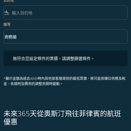
目的地
flight_land
艙等
keyboard_arrow_down
商務艙
艙等 option 商務艙 Selected
無符合您設定條件的票價，請調整篩選條件。
無符合您設定條件的票價，請調整篩選條件。
*顯示金額為過去48小時內其他旅客搜尋到的最低票價，將可能依機位供應及稅
金、各類附加費用的調整而隨時變動。
未來365天從奧斯汀飛往菲律賓的航班
優惠