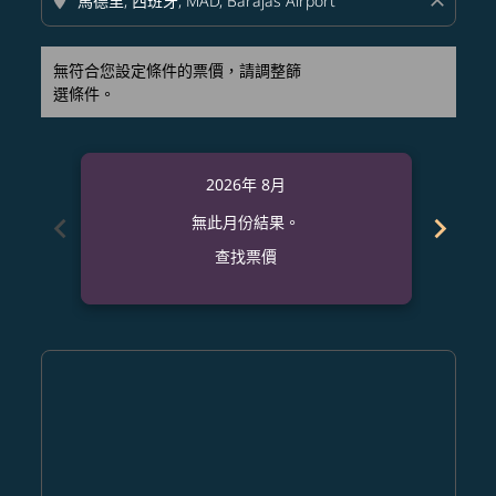
location_on
close
無符合您設定條件的票價，請調整篩
選條件。
2026年 8月
chevron_left
chevron_right
無此月份結果。
查找票價
Displaying fares for 八月-2026
FUK–MAD: cmp-view-offers-disclaimer. 查找票價
FUK–MAD: cmp-view-offers-disclaimer. 查找票價
FUK–MAD: cmp-view-offers-disclaimer. 查
FUK–MAD: cmp-view-offers-disclaime
FUK–MAD: cmp-view-offers-discl
FUK–MAD: cmp-view-offers-di
FUK–MAD: cmp-view-offer
FUK–MAD: cmp-view-o
FUK–MAD: cmp-vie
FUK–MAD: cmp
FUK–MAD:
FUK–
F