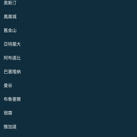
奧斯汀
鳳凰城
舊金山
亞特蘭大
阿布達比
巴塞隆納
曼谷
布魯塞爾
宿霧
雅加達