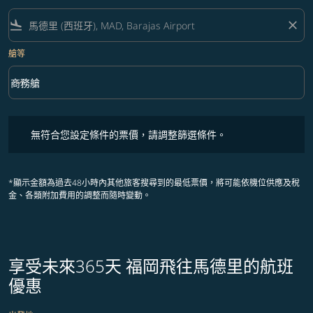
flight_land
close
艙等
keyboard_arrow_down
商務艙
艙等 option 商務艙 Selected
無符合您設定條件的票價，請調整篩選條件。
無符合您設定條件的票價，請調整篩選條件。
*顯示金額為過去48小時內其他旅客搜尋到的最低票價，將可能依機位供應及稅
金、各類附加費用的調整而隨時變動。
享受未來365天 福岡飛往馬德里的航班
優惠