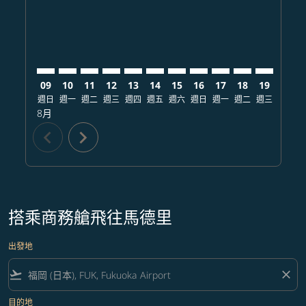
09
10
11
12
13
14
15
16
17
18
19
20
週日
週一
週二
週三
週四
週五
週六
週日
週一
週二
週三
週四
8月
chevron_left
chevron_right
搭乘商務艙飛往馬德里
出發地
flight_takeoff
close
目的地