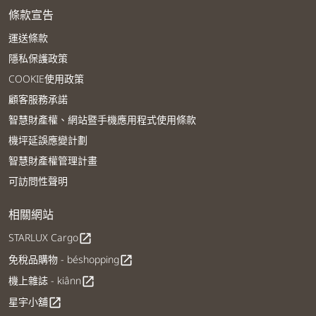
條款宣告
運送條款
隱私保護政策
COOKIE使用政策
顧客服務承諾
智慧財產權、網站暨手機應用程式使用條款
機坪延誤應變計劃
智慧財產權管理計畫
可訪問性聲明
相關網站
STARLUX Cargo
open_in_new
免稅品購物 - béshopping
open_in_new
機上雜誌 - kiânn
open_in_new
星宇小舖
open_in_new