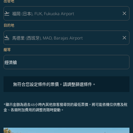
出發地
flight_takeoff
close
目的地
flight_land
close
艙等
keyboard_arrow_down
經濟艙
艙等 option 經濟艙 Selected
無符合您設定條件的票價，請調整篩選條件。
無符合您設定條件的票價，請調整篩選條件。
*顯示金額為過去48小時內其他旅客搜尋到的最低票價，將可能依機位供應及稅
金、各類附加費用的調整而隨時變動。