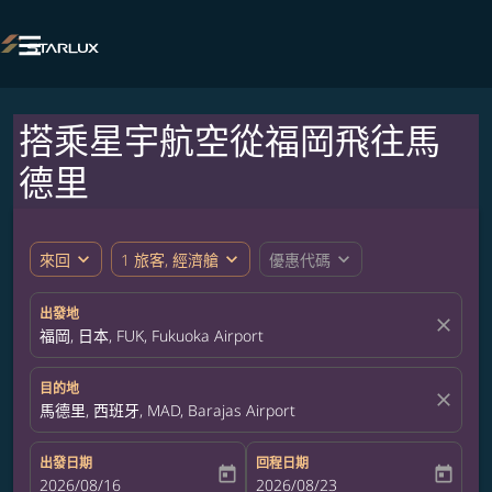

搭乘星宇航空從福岡飛往馬
德里
expand_more
expand_more
expand_more
來回
1 旅客, 經濟艙
優惠代碼
出發地
close
福岡, 日本, FUK, Fukuoka Airport
目的地
close
馬德里, 西班牙, MAD, Barajas Airport
出發日期
回程日期
today
today
fc-booking-departure-date-aria-label
2026/08/16
fc-booking-return-date-aria-label
2026/08/23