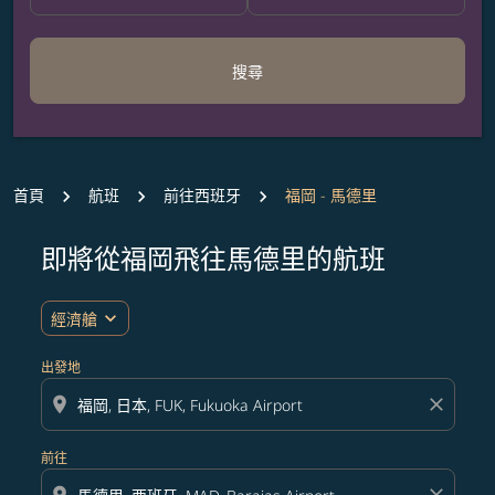
搜尋
首頁
航班
前往西班牙
福岡 - 馬德里
即將從福岡飛往馬德里的航班
無符合您設定條件的票價，請調整篩選條件。
expand_more
經濟艙
出發地
location_on
close
前往