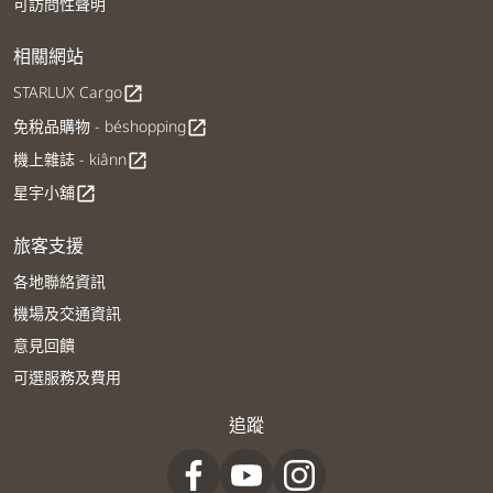
可訪問性聲明
相關網站
STARLUX Cargo
open_in_new
免稅品購物 - béshopping
open_in_new
機上雜誌 - kiânn
open_in_new
星宇小舖
open_in_new
旅客支援
各地聯絡資訊
機場及交通資訊
意見回饋
可選服務及費用
追蹤