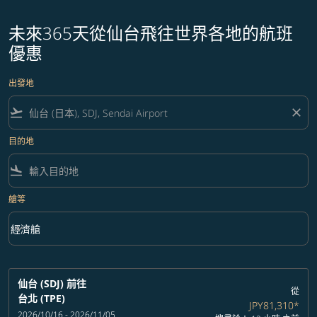
未來365天從仙台飛往世界各地的航班
優惠
出發地
flight_takeoff
close
目的地
flight_land
艙等
keyboard_arrow_down
經濟艙
艙等 option 經濟艙 Selected
仙台 (SDJ)
前往
從
台北 (TPE)
JPY81,310
*
2026/10/16 - 2026/11/05