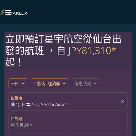

立即預訂星宇航空從仙台出
發的航班 ，自
JPY81,310*
起！
expand_more
expand_more
expand_more
來回
1 旅客, 經濟艙
優惠代碼
出發地
close
仙台, 日本, SDJ, Sendai Airport
目的地
輸入目的地