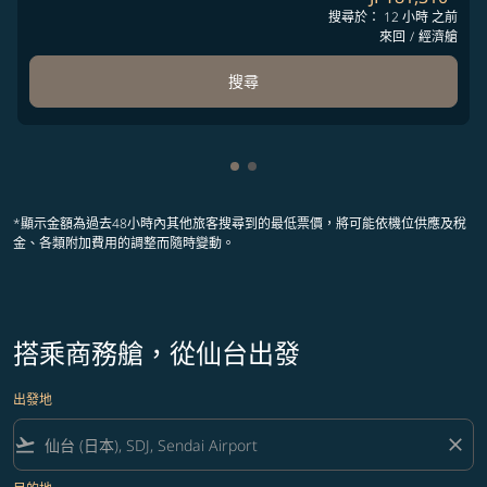
搜尋於： 12 小時 之前
來回
/
經濟艙
搜尋
顯示 cmp-pagination-showing-
顯示 cmp-pagination-showin
*顯示金額為過去48小時內其他旅客搜尋到的最低票價，將可能依機位供應及稅
金、各類附加費用的調整而隨時變動。
搭乘商務艙，從仙台出發
出發地
flight_takeoff
close