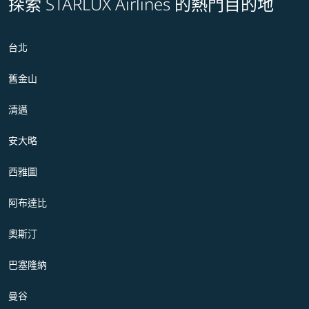
探索 STARLUX Airlines 的熱門目的地
台北
舊金山
清邁
安大略
西雅圖
阿布達比
奧斯汀
巴塞隆納
曼谷