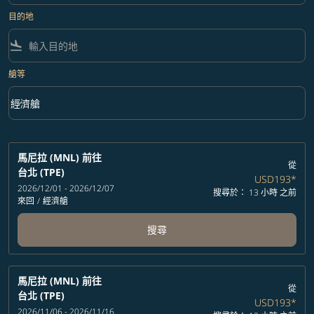
目的地
flight_land
艙等
keyboard_arrow_down
經濟艙
艙等 option 經濟艙 Selected
馬尼拉 (MNL)
前往
從
台北 (TPE)
USD193
*
2026/12/01 - 2026/12/07
搜尋於： 13 小時 之前
來回
/
經濟艙
搜尋
馬尼拉 (MNL)
前往
從
台北 (TPE)
USD193
*
2026/11/06 - 2026/11/16