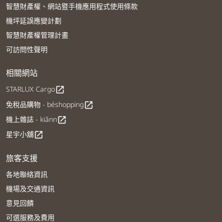
智慧財產權、網站暨手機應用程式使用條款
機坪延誤應變計劃
智慧財產權管理計畫
可訪問性聲明
相關網站
STARLUX Cargo
open_in_new
免稅品購物 - béshopping
open_in_new
機上雜誌 - kiânn
open_in_new
星宇小舖
open_in_new
旅客支援
各地聯絡資訊
機場及交通資訊
意見回饋
可選服務及費用