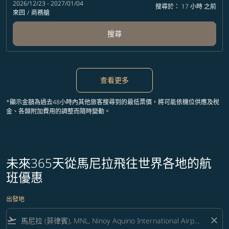
2026/12/23 - 2027/01/04
搜尋於： 17 小時 之前
來回
/
商務艙
搜尋
查看更多
*顯示金額為過去48小時內其他旅客搜尋到的最低票價，將可能依機位供應及稅
金、各類附加費用的調整而隨時變動。
未來365天從馬尼拉飛往世界各地的航
班優惠
出發地
flight_takeoff
close