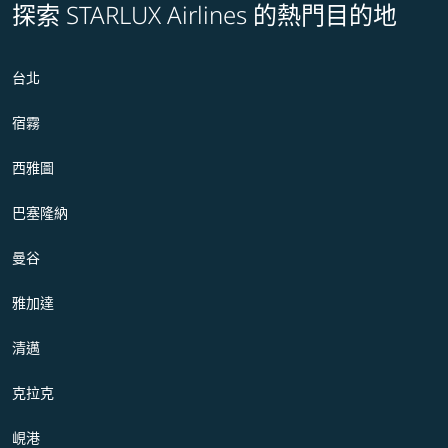
探索 STARLUX Airlines 的熱門目的地
台北
宿霧
西雅圖
巴塞隆納
曼谷
雅加達
清邁
克拉克
峴港