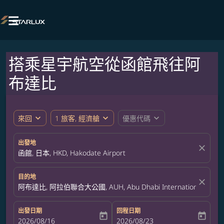

搭乘星宇航空從函館飛往阿
布達比
expand_more
expand_more
expand_more
來回
1 旅客, 經濟艙
優惠代碼
出發地
close
函館, 日本, HKD, Hakodate Airport
目的地
close
阿布達比, 阿拉伯聯合大公國, AUH, Abu Dhabi International Airpor
出發日期
回程日期
today
today
fc-booking-departure-date-aria-label
2026/08/16
fc-booking-return-date-aria-label
2026/08/23