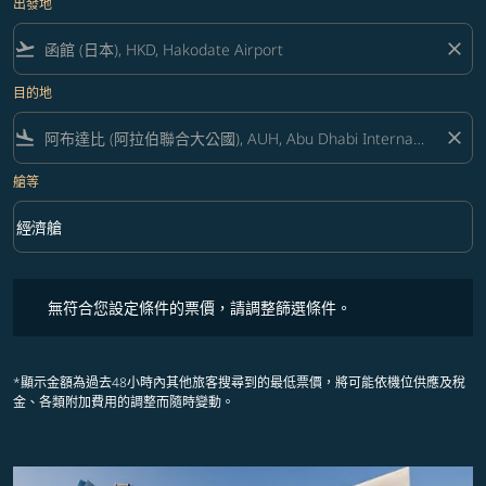
出發地
flight_takeoff
close
目的地
flight_land
close
艙等
keyboard_arrow_down
經濟艙
艙等 option 經濟艙 Selected
無符合您設定條件的票價，請調整篩選條件。
無符合您設定條件的票價，請調整篩選條件。
*顯示金額為過去48小時內其他旅客搜尋到的最低票價，將可能依機位供應及稅
金、各類附加費用的調整而隨時變動。