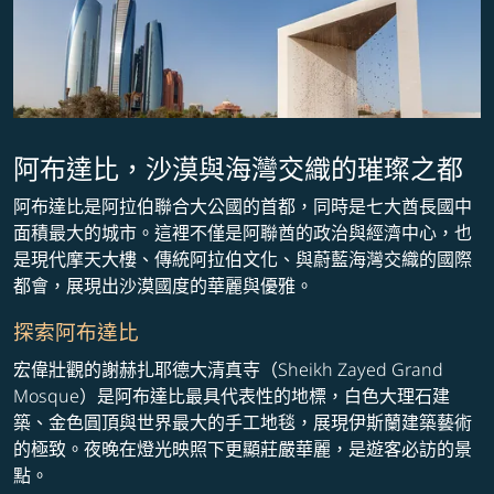
阿布達比，沙漠與海灣交織的璀璨之都
阿布達比是阿拉伯聯合大公國的首都，同時是七大酋長國中
面積最大的城市。這裡不僅是阿聯酋的政治與經濟中心，也
是現代摩天大樓、傳統阿拉伯文化、與蔚藍海灣交織的國際
都會，展現出沙漠國度的華麗與優雅。
探索阿布達比
宏偉壯觀的謝赫扎耶德大清真寺（Sheikh Zayed Grand
Mosque）是阿布達比最具代表性的地標，白色大理石建
築、金色圓頂與世界最大的手工地毯，展現伊斯蘭建築藝術
的極致。夜晚在燈光映照下更顯莊嚴華麗，是遊客必訪的景
點。