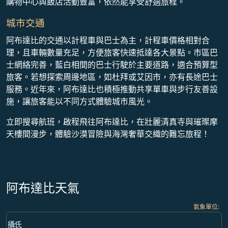
購物中心與飯店活動豐富，依然能享受舒適旅程。
城市交通
阿布達比的交通以計程車與巴士為主，計程車價格相對合
理，且車輛數量充足，方便旅客快速抵達各大景點。市區巴
士網絡完善，藍白相間的巴士行駛於主要道路，適合預算型
旅客。若想探索周邊地區，如杜拜或艾因市，亦有長途巴士
服務。近年來，阿布達比也積極推動共享單車與步行友善設
施，讓旅客能以不同方式體驗城市風光。
立即搜尋航班，啟程飛往阿布達比，在壯麗清真寺與璀璨摩
天樓間漫步，體驗沙漠冒險與海灣奢華交織的難忘旅程！
阿布達比天氣
氣象單位
:
Weather unit option 攝氏 Selected
keyboard_arrow_down
攝氏