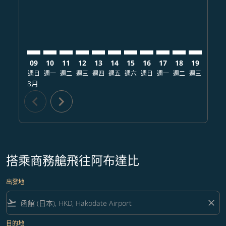
09
10
11
12
13
14
15
16
17
18
19
20
週日
週一
週二
週三
週四
週五
週六
週日
週一
週二
週三
週四
8月
chevron_left
chevron_right
搭乘商務艙飛往阿布達比
出發地
flight_takeoff
close
目的地