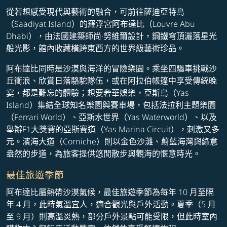
從若想感受現代與藝術的融合，可前往薩迪亞特島
（Saadiyat Island）的羅浮宮阿布達比（Louvre Abu
Dhabi），由法國建築師尚·努維爾設計，鋼鐵穹頂灑落星光
般光影，館內收藏橫跨東西方的世界級藝術珍品。
阿布達比同時是沙漠與海洋的冒險樂園。乘坐四驅車挑戰沙
丘衝浪、欣賞日落駱駝隊伍，或在阿拉伯帳篷中享受傳統晚
宴，都是難忘的體驗；想要奢華娛樂，亞斯島（Yas
Island）集結全球知名樂園與賽車場，包括法拉利主題樂園
（Ferrari World）、亞斯水世界（Yas Waterworld）、以及
舉辦F1大獎賽的亞斯賽道（Yas Marina Circuit），刺激又多
元。濱海大道（Corniche）則以金色沙灘、蔚藍海灣與綠意
盎然的步道，為旅客提供悠閒散步與觀海的愜意時光。
最佳旅遊季節
阿布達比屬熱帶沙漠氣候，最佳旅遊季節為每年 10 月至隔
年 4 月，此時氣溫宜人，適合觀光與戶外活動。夏季（5 月
至 9 月）則高溫炎熱，部分戶外景點可能受限，但此時室內