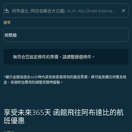
flight_land
close
艙等
keyboard_arrow_down
商務艙
艙等 option 商務艙 Selected
無符合您設定條件的票價，請調整篩選條件。
無符合您設定條件的票價，請調整篩選條件。
*顯示金額為過去48小時內其他旅客搜尋到的最低票價，將可能依機位供應及稅
金、各類附加費用的調整而隨時變動。
享受未來365天 函館飛往阿布達比的航
班優惠