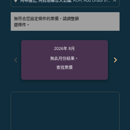
location_on
close
無符合您設定條件的票價，請調整篩
選條件。
2026年 8月
chevron_left
chevron_right
無此月份結果。
查找票價
Displaying fares for 八月-2026
HKD–AUH: cmp-view-offers-disclaimer. 查找票價
HKD–AUH: cmp-view-offers-disclaimer. 查找票價
HKD–AUH: cmp-view-offers-disclaimer. 
HKD–AUH: cmp-view-offers-disclaime
HKD–AUH: cmp-view-offers-discl
HKD–AUH: cmp-view-offers-d
HKD–AUH: cmp-view-offer
HKD–AUH: cmp-view-o
HKD–AUH: cmp-vi
HKD–AUH: cmp
HKD–AUH:
HKD–
H