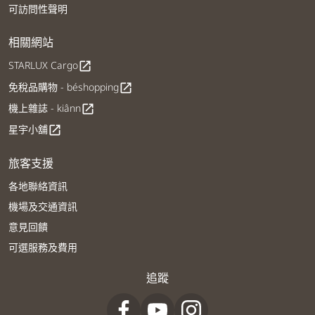
可訪問性聲明
相關網站
STARLUX Cargo
open_in_new
免稅品購物 - béshopping
open_in_new
機上雜誌 - kiânn
open_in_new
星宇小舖
open_in_new
旅客支援
各地聯絡資訊
機場及交通資訊
意見回饋
可選服務及費用
追蹤