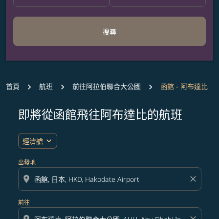
搜尋
首頁
航班
前往阿拉伯聯合大公國
函館 - 阿布達比
即將從函館飛往阿布達比的航班
無符合您設定條件的票價，請調整篩選條件。
expand_more
經濟艙
出發地
location_on
close
前往