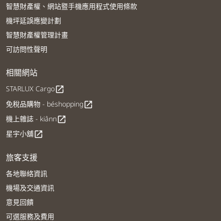
智慧財產權、網站暨手機應用程式使用條款
機坪延誤應變計劃
智慧財產權管理計畫
可訪問性聲明
相關網站
STARLUX Cargo
open_in_new
免稅品購物 - béshopping
open_in_new
機上雜誌 - kiânn
open_in_new
星宇小舖
open_in_new
旅客支援
各地聯絡資訊
機場及交通資訊
意見回饋
可選服務及費用