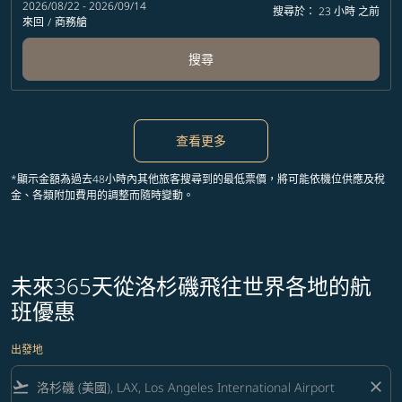
2026/08/22 - 2026/09/14
搜尋於： 23 小時 之前
來回
/
商務艙
搜尋
查看更多
*顯示金額為過去48小時內其他旅客搜尋到的最低票價，將可能依機位供應及稅
金、各類附加費用的調整而隨時變動。
未來365天從洛杉磯飛往世界各地的航
班優惠
出發地
flight_takeoff
close