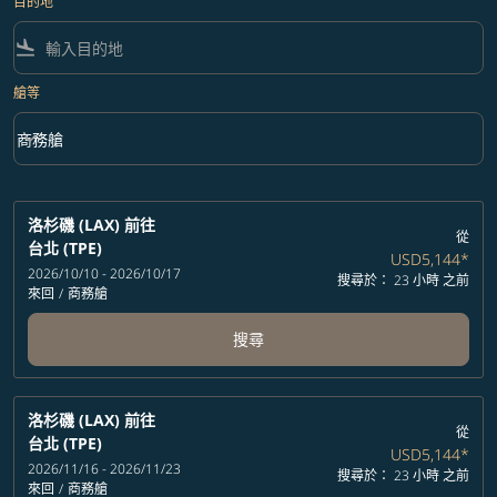
目的地
flight_land
艙等
keyboard_arrow_down
商務艙
艙等 option 商務艙 Selected
洛杉磯 (LAX)
前往
從
台北 (TPE)
USD5,144
*
2026/10/10 - 2026/10/17
搜尋於： 23 小時 之前
來回
/
商務艙
搜尋
洛杉磯 (LAX)
前往
從
台北 (TPE)
USD5,144
*
2026/11/16 - 2026/11/23
搜尋於： 23 小時 之前
來回
/
商務艙