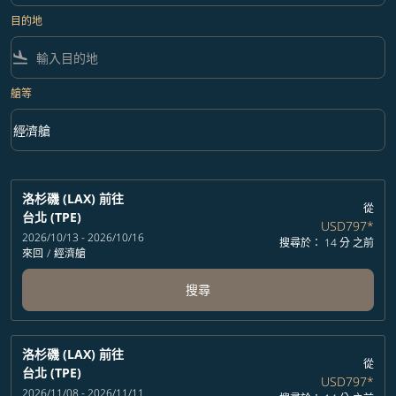
目的地
flight_land
艙等
keyboard_arrow_down
經濟艙
艙等 option 經濟艙 Selected
洛杉磯 (LAX)
前往
從
台北 (TPE)
USD797
*
2026/10/13 - 2026/10/16
搜尋於： 14 分 之前
來回
/
經濟艙
搜尋
洛杉磯 (LAX)
前往
從
台北 (TPE)
USD797
*
2026/11/08 - 2026/11/11