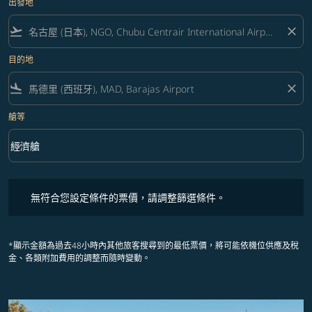
出發地
flight_takeoff
close
目的地
flight_land
close
艙等
keyboard_arrow_down
經濟艙
艙等 option 經濟艙 Selected
無符合您設定條件的票價，請調整篩選條件。
無符合您設定條件的票價，請調整篩選條件。
*顯示金額為過去48小時內其他旅客搜尋到的最低票價，將可能依機位供應及稅
金、各類附加費用的調整而隨時變動。