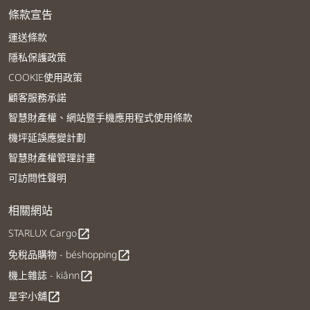
條款宣告
運送條款
隱私保護政策
COOKIE使用政策
顧客服務承諾
智慧財產權、網站暨手機應用程式使用條款
機坪延誤應變計劃
智慧財產權管理計畫
可訪問性聲明
相關網站
STARLUX Cargo
open_in_new
免稅品購物 - béshopping
open_in_new
機上雜誌 - kiânn
open_in_new
星宇小舖
open_in_new