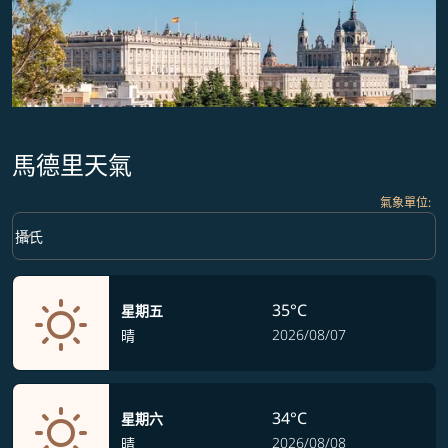
馬德里天氣
氣象單位
:
Weather unit option 攝氏 Selected
keyboard_arrow_down
攝氏
35°C
星期五
2026/08/07
晴
34°C
星期六
2026/08/08
晴