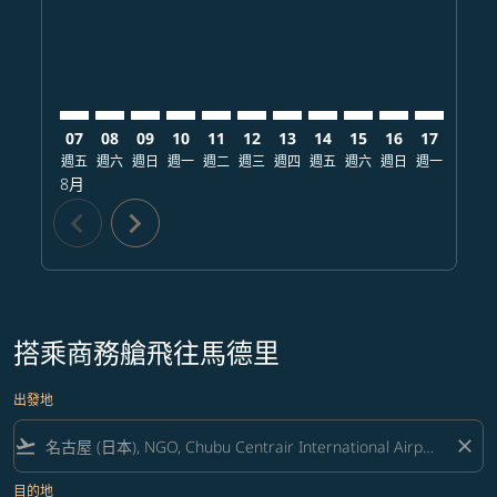
07
08
09
10
11
12
13
14
15
16
17
18
週五
週六
週日
週一
週二
週三
週四
週五
週六
週日
週一
週二
8月
chevron_left
chevron_right
搭乘商務艙飛往馬德里
出發地
flight_takeoff
close
目的地