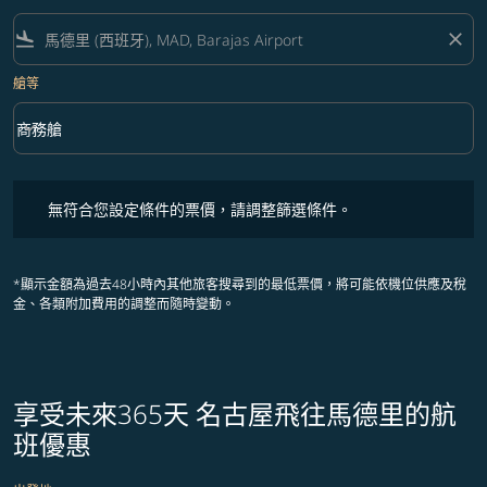
flight_land
close
艙等
keyboard_arrow_down
商務艙
艙等 option 商務艙 Selected
無符合您設定條件的票價，請調整篩選條件。
無符合您設定條件的票價，請調整篩選條件。
*顯示金額為過去48小時內其他旅客搜尋到的最低票價，將可能依機位供應及稅
金、各類附加費用的調整而隨時變動。
享受未來365天 名古屋飛往馬德里的航
班優惠