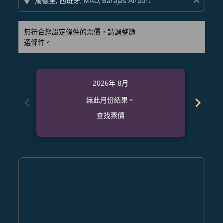
location_on
close
無符合您設定條件的票價，請調整篩
選條件。
2026年 8月
chevron_left
chevron_right
無此月份結果。
查找票價
Displaying fares for 八月-2026
NGO–MAD: cmp-view-offers-disclaimer. 查找票價
NGO–MAD: cmp-view-offers-disclaimer. 查找票
NGO–MAD: cmp-view-offers-disclaimer. 
NGO–MAD: cmp-view-offers-disclaim
NGO–MAD: cmp-view-offers-discl
NGO–MAD: cmp-view-offers-d
NGO–MAD: cmp-view-offe
NGO–MAD: cmp-view-o
NGO–MAD: cmp-vi
NGO–MAD: cmp
NGO–MAD:
NGO–
N