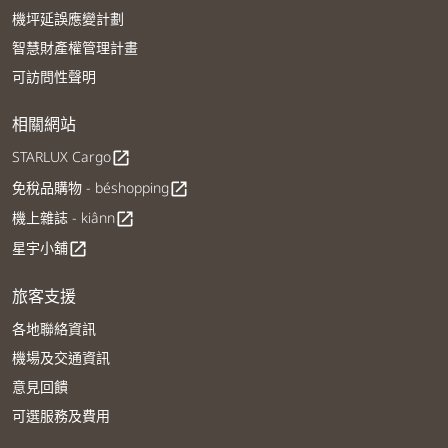
機坪延誤應變計劃
智慧財產權管理計畫
可訪問性聲明
相關網站
STARLUX Cargo
open_in_new
免稅品購物 - béshopping
open_in_new
機上雜誌 - kiânn
open_in_new
星宇小舖
open_in_new
旅客支援
各地聯絡資訊
機場及交通資訊
意見回饋
可選服務及費用