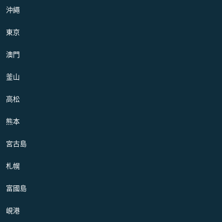
沖繩
東京
澳門
釜山
高松
熊本
宮古島
札幌
富國島
峴港