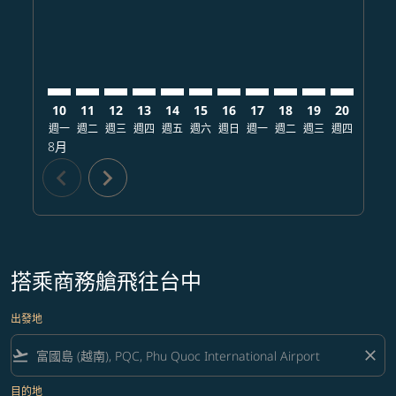
10
11
12
13
14
15
16
17
18
19
20
21
週一
週二
週三
週四
週五
週六
週日
週一
週二
週三
週四
週五
8月
chevron_left
chevron_right
搭乘商務艙飛往台中
出發地
flight_takeoff
close
目的地