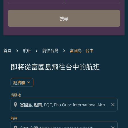
搜尋
首頁
航班
前往台灣
富國島 - 台中
即將從富國島飛往台中的航班
無符合您設定條件的票價，請調整篩選條件。
expand_more
經濟艙
出發地
location_on
close
前往