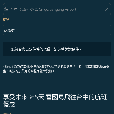
flight_land
close
艙等
keyboard_arrow_down
商務艙
艙等 option 商務艙 Selected
無符合您設定條件的票價，請調整篩選條件。
無符合您設定條件的票價，請調整篩選條件。
*顯示金額為過去48小時內其他旅客搜尋到的最低票價，將可能依機位供應及稅
金、各類附加費用的調整而隨時變動。
享受未來365天 富國島飛往台中的航班
優惠