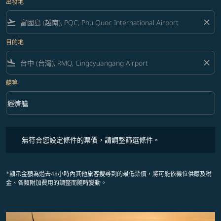
出發地
flight_takeoff
close
目的地
flight_land
close
艙等
keyboard_arrow_down
經濟艙
艙等 option 經濟艙 Selected
無符合您設定條件的票價，請調整篩選條件。
無符合您設定條件的票價，請調整篩選條件。
*顯示金額為過去48小時內其他旅客搜尋到的最低票價，將可能依機位供應及稅
金、各類附加費用的調整而隨時變動。