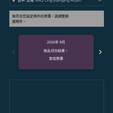
location_on
close
無符合您設定條件的票價，請調整篩
選條件。
2026年 8月
chevron_left
chevron_right
無此月份結果。
查找票價
Displaying fares for 八月-2026
PQC–RMQ: cmp-view-offers-disclaimer. 查找票價
PQC–RMQ: cmp-view-offers-disclaimer. 查找票價
PQC–RMQ: cmp-view-offers-disclaimer. 
PQC–RMQ: cmp-view-offers-disclaime
PQC–RMQ: cmp-view-offers-discl
PQC–RMQ: cmp-view-offers-d
PQC–RMQ: cmp-view-offer
PQC–RMQ: cmp-view-o
PQC–RMQ: cmp-vi
PQC–RMQ: cmp
PQC–RMQ:
PQC–
P