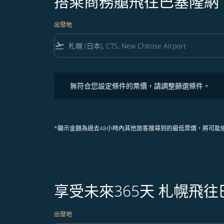
搭乘商務艙飛往巴塞隆納
出發地
flight_takeoff
無符合您設定條件的票價，請調整篩選條件。
無符合您設定條件的票價，請調整篩選條件。
*顯示金額為過去48小時內其他旅客搜尋到的最低票價，將可能
享受未來365天 札幌飛
出發地