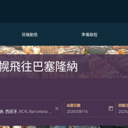
班機動態
準備啟程
幌飛往巴塞隆納
出發日期
回程
close
today
fc-booking-departure-date-aria-la
2026/08/16
fc-bo
2026