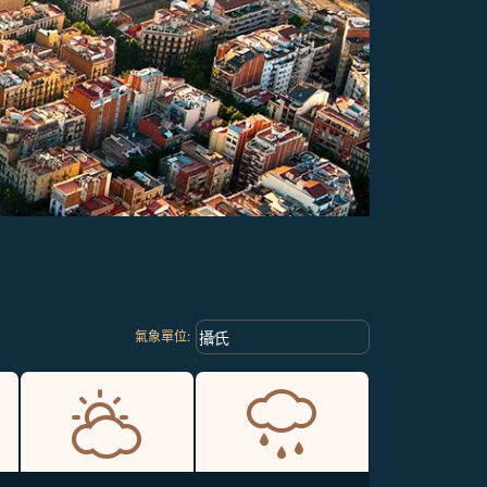
Weather unit option 攝氏 Selected
keyboard_arrow_down
攝氏
氣象單位
: