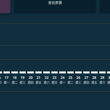
查找票價
claimer. 查找票價
disclaimer. 查找票價
ers-disclaimer. 查找票價
-offers-disclaimer. 查找票價
view-offers-disclaimer. 查找票價
cmp-view-offers-disclaimer. 查找票價
N: cmp-view-offers-disclaimer. 查找票價
S–BCN: cmp-view-offers-disclaimer. 查找票價
CTS–BCN: cmp-view-offers-disclaimer. 查找票價
CTS–BCN: cmp-view-offers-disclaimer. 查找票價
CTS–BCN: cmp-view-offers-disclaimer. 查找票價
CTS–BCN: cmp-view-offers-disclaimer. 查找
CTS–BCN: cmp-view-offers-disclaimer
CTS–BCN: cmp-view-offers-discla
CTS–BCN: cmp-view-offers-dis
CTS–BCN: cmp-view-offers
CTS–BCN: cmp-view-of
CTS–BCN: cmp-vie
CTS–BCN: cmp
CTS–BCN: 
CTS–B
C
6
17
18
19
20
21
22
23
24
25
26
27
28
29
日
週一
週二
週三
週四
週五
週六
週日
週一
週二
週三
週四
週五
週六