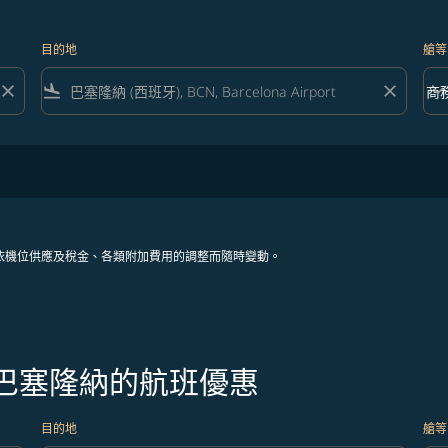
目的地
艙等
close
flight_land
close
keyboard_arrow_down
商
艙等 
依機位供應及稅金、各類附加費用的調整而隨時變動。
往巴塞隆納的航班優惠
目的地
艙等