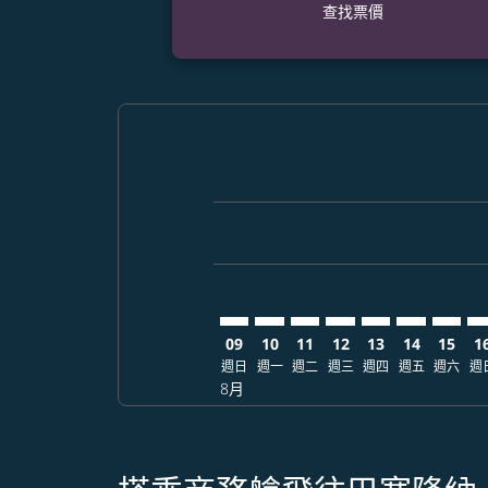
查找票價
Displaying fares for 八月-2026
CTS–BCN: cmp-view-offers-dis
CTS–BCN: cmp-view-offers-
CTS–BCN: cmp-view-off
CTS–BCN: cmp-view
CTS–BCN: cmp-
CTS–BCN: 
CTS–BC
CT
09
10
11
12
13
14
15
1
週日
週一
週二
週三
週四
週五
週六
週
8月