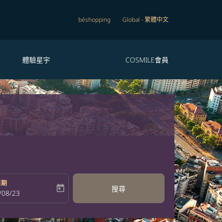
béshopping
Global
-
繁體中文
體驗星宇
COSMILE會員
日期
today
搜尋
bel
oking-return-date-aria-label
/08/23