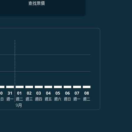
查找票價
票價
. 查找票價
imer. 查找票價
claimer. 查找票價
-disclaimer. 查找票價
fers-disclaimer. 查找票價
w-offers-disclaimer. 查找票價
-view-offers-disclaimer. 查找票價
cmp-view-offers-disclaimer. 查找票價
CN: cmp-view-offers-disclaimer. 查找票價
TS–BCN: cmp-view-offers-disclaimer. 查找票價
CTS–BCN: cmp-view-offers-disclaimer. 查找票價
CTS–BCN: cmp-view-offers-disclaimer. 查找票價
CTS–BCN: cmp-view-offers-disclaimer. 查找票價
CTS–BCN: cmp-view-offers-disclaimer. 查
CTS–BCN: cmp-view-offers-disclaime
CTS–BCN: cmp-view-offers-discla
CTS–BCN: cmp-view-offers-di
CTS–BCN: cmp-view-offer
CTS–BCN: cmp-view-o
30
31
01
02
03
04
05
06
07
08
週日
週一
週二
週三
週四
週五
週六
週日
週一
週二
9月