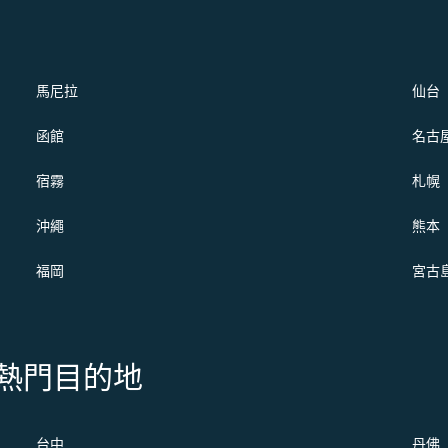
馬尼拉
仙台
函館
名古
宿霧
札幌
沖繩
熊本
福岡
宮古
s 的熱門目的地
台中
丹佛