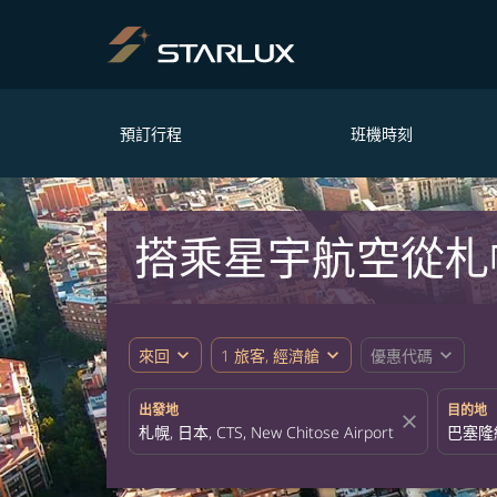
預訂行程
班機時刻
搭乘星宇航空從札
expand_more
expand_more
expand_more
來回
1 旅客, 經濟艙
優惠代碼
出發地
目的地
close