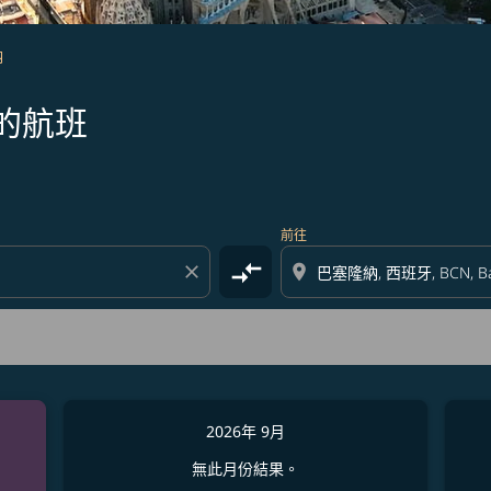
納
的航班
前往
compare_arrows
close
location_on
2026年 9月
無此月份結果。