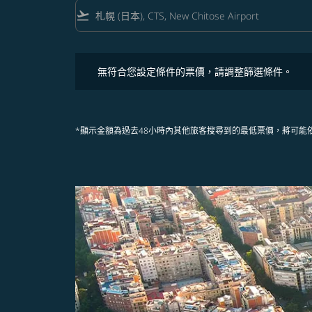
flight_takeoff
無符合您設定條件的票價，請調整篩選條件。
無符合您設定條件的票價，請調整篩選條件。
*顯示金額為過去48小時內其他旅客搜尋到的最低票價，將可能