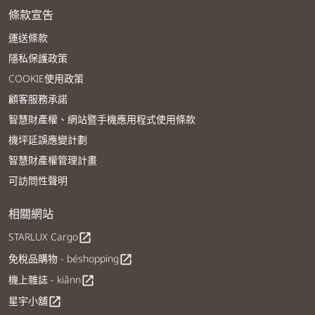
條款宣告
運送條款
隱私保護政策
COOKIE使用政策
顧客服務承諾
智慧財產權、網站暨手機應用程式使用條款
機坪延誤應變計劃
智慧財產權管理計畫
可訪問性聲明
相關網站
STARLUX Cargo
open_in_new
免稅品購物 - béshopping
open_in_new
機上雜誌 - kiânn
open_in_new
星宇小舖
open_in_new