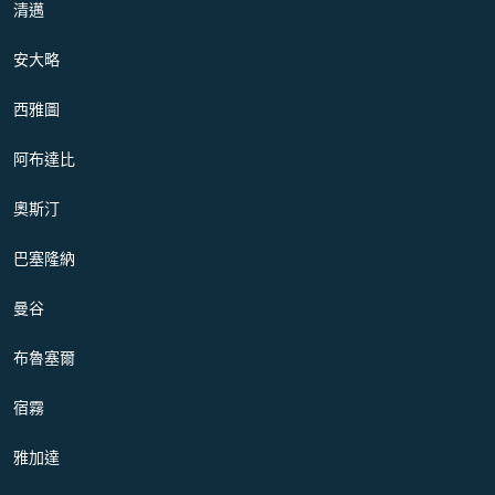
清邁
安大略
西雅圖
阿布達比
奧斯汀
巴塞隆納
曼谷
布魯塞爾
宿霧
雅加達