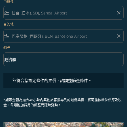
出發地
flight_takeoff
close
目的地
flight_land
close
艙等
keyboard_arrow_down
經濟艙
艙等 option 經濟艙 Selected
無符合您設定條件的票價，請調整篩選條件。
無符合您設定條件的票價，請調整篩選條件。
*顯示金額為過去48小時內其他旅客搜尋到的最低票價，將可能依機位供應及稅
金、各類附加費用的調整而隨時變動。