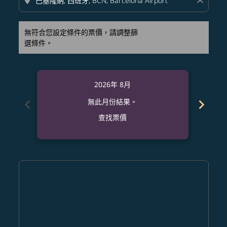
location_on
close
無符合您設定條件的票價，請調整篩
選條件。
2026年 8月
chevron_left
chevron_right
無此月份結果。
查找票價
Displaying fares for 八月-2026
SDJ–BCN: cmp-view-offers-disclaimer. 查找票價
SDJ–BCN: cmp-view-offers-disclaimer. 查找票價
SDJ–BCN: cmp-view-offers-disclaimer. 查找
SDJ–BCN: cmp-view-offers-disclaimer
SDJ–BCN: cmp-view-offers-discla
SDJ–BCN: cmp-view-offers-di
SDJ–BCN: cmp-view-offers
SDJ–BCN: cmp-view-of
SDJ–BCN: cmp-vie
SDJ–BCN: cmp
SDJ–BCN:
SDJ–B
S