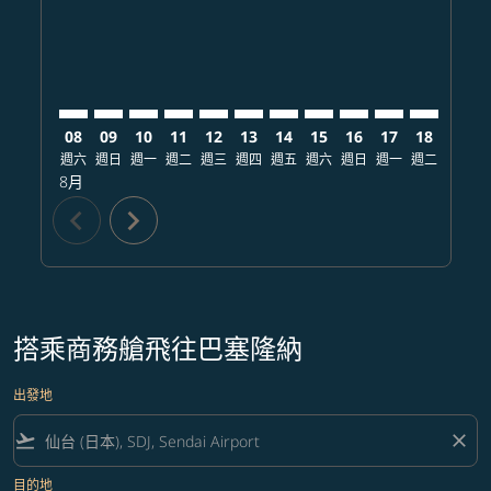
08
09
10
11
12
13
14
15
16
17
18
19
週六
週日
週一
週二
週三
週四
週五
週六
週日
週一
週二
週三
8月
chevron_left
chevron_right
搭乘商務艙飛往巴塞隆納
出發地
flight_takeoff
close
目的地