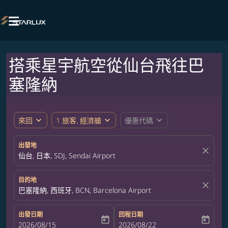

搭乘星宇航空從仙台飛往巴
塞隆納
expand_more
expand_more
expand_more
來回
1 旅客, 經濟艙
優惠代碼
出發地
close
仙台, 日本, SDJ, Sendai Airport
目的地
close
巴塞隆納, 西班牙, BCN, Barcelona Airport
出發日期
回程日期
today
today
fc-booking-departure-date-aria-label
2026/08/15
fc-booking-return-date-aria-label
2026/08/22