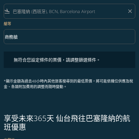
flight_land
close
艙等
keyboard_arrow_down
商務艙
艙等 option 商務艙 Selected
無符合您設定條件的票價，請調整篩選條件。
無符合您設定條件的票價，請調整篩選條件。
*顯示金額為過去48小時內其他旅客搜尋到的最低票價，將可能依機位供應及稅
金、各類附加費用的調整而隨時變動。
享受未來365天 仙台飛往巴塞隆納的航
班優惠