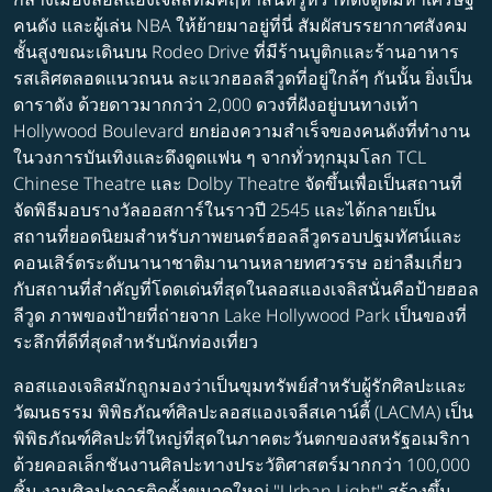
คนดัง และผู้เล่น NBA ให้ย้ายมาอยู่ที่นี่ สัมผัสบรรยากาศสังคม
ชั้นสูงขณะเดินบน Rodeo Drive ที่มีร้านบูติกและร้านอาหาร
รสเลิศตลอดแนวถนน ละแวกฮอลลีวูดที่อยู่ใกล้ๆ กันนั้น ยิ่งเป็น
ดาราดัง ด้วยดาวมากกว่า 2,000 ดวงที่ฝังอยู่บนทางเท้า
Hollywood Boulevard ยกย่องความสำเร็จของคนดังที่ทำงาน
ในวงการบันเทิงและดึงดูดแฟน ๆ จากทั่วทุกมุมโลก TCL
Chinese Theatre และ Dolby Theatre จัดขึ้นเพื่อเป็นสถานที่
จัดพิธีมอบรางวัลออสการ์ในราวปี 2545 และได้กลายเป็น
สถานที่ยอดนิยมสำหรับภาพยนตร์ฮอลลีวูดรอบปฐมทัศน์และ
คอนเสิร์ตระดับนานาชาติมานานหลายทศวรรษ อย่าลืมเกี่ยว
กับสถานที่สำคัญที่โดดเด่นที่สุดในลอสแองเจลิสนั่นคือป้ายฮอล
ลีวูด ภาพของป้ายที่ถ่ายจาก Lake Hollywood Park เป็นของที่
ระลึกที่ดีที่สุดสำหรับนักท่องเที่ยว
ลอสแองเจลิสมักถูกมองว่าเป็นขุมทรัพย์สำหรับผู้รักศิลปะและ
วัฒนธรรม พิพิธภัณฑ์ศิลปะลอสแองเจลีสเคาน์ตี้ (LACMA) เป็น
พิพิธภัณฑ์ศิลปะที่ใหญ่ที่สุดในภาคตะวันตกของสหรัฐอเมริกา
ด้วยคอลเล็กชันงานศิลปะทางประวัติศาสตร์มากกว่า 100,000
ชิ้น งานศิลปะการติดตั้งขนาดใหญ่ "Urban Light" สร้างขึ้น