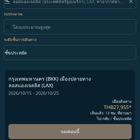
flight_land
close
งบประมาณ
ระดับชั้นการเดินทาง
keyboard_arrow_down
ชั้นประหยัด
ระดับชั้นการเดินทาง option ชั้นประหยัด Selected
กรุงเทพมหานคร (BKK)
เมืองปลายทาง
ลอสแองเจลลิส (LAX)
2026/10/15 - 2026/10/25
เมืองต้นทาง
THB27,955
*
เห็นแล้ว: 18 ชม. ที่ผ่านมา
ไป-กลับ
/
ชั้นประหยัด
จองตอนนี้