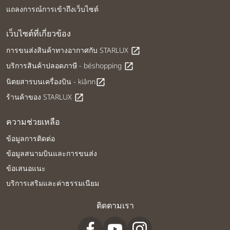
แถลงการณ์การเข้าถึงเว็บไซต์
เว็บไซต์ที่เกี่ยวข้อง
การขนส่งสินค้าทางอากาศกับ STARLUX
open_in_new
บริการสินค้าปลอดภาษี - béshopping
open_in_new
นิตยสารบนเครื่องบิน - kiânn
open_in_new
ร้านค้าของ STARLUX
open_in_new
ความช่วยเหลือ
ข้อมูลการติดต่อ
ข้อมูลสนามบินและการขนส่ง
ข้อเสนอแนะ
บริการเสริมและค่าธรรมเนียม
ติดตามเรา