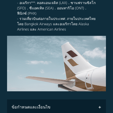
- อเมริกา**: ลอสแอนเจลิส (LAX)．ซานฟรานซิสโก
(SFO)．ซีแอตเทิล (SEA)．ออนทาริโอ (ONT)．
ฟีนิกซ์ (PHX)
- รวมเที่ยวบินต่อภายในประเทศ: ภายในประเทศไทย
โดย Bangkok Airways และอเมริกาโดย Alaska
Airlines และ American Airlines
ข้อกำหนดและเงื่อนไข