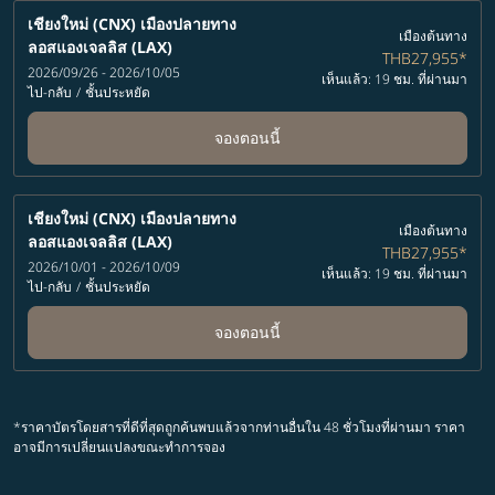
เชียงใหม่ (CNX)
เมืองปลายทาง
เมืองต้นทาง
ลอสแองเจลลิส (LAX)
THB27,955
*
2026/09/26 - 2026/10/05
เห็นแล้ว: 19 ชม. ที่ผ่านมา
ไป-กลับ
/
ชั้นประหยัด
จองตอนนี้
เชียงใหม่ (CNX)
เมืองปลายทาง
เมืองต้นทาง
ลอสแองเจลลิส (LAX)
THB27,955
*
2026/10/01 - 2026/10/09
เห็นแล้ว: 19 ชม. ที่ผ่านมา
ไป-กลับ
/
ชั้นประหยัด
จองตอนนี้
*ราคาบัตรโดยสารที่ดีที่สุดถูกค้นพบแล้วจากท่านอื่นใน 48 ชั่วโมงที่ผ่านมา ราคา
อาจมีการเปลี่ยนแปลงขณะทำการจอง