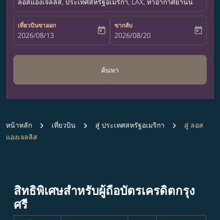
ลอสแองเจลลิส, ประเทศสหรัฐอเมริกา, LAX, ท่าอากาศยานนานาชาต
เที่ยวบินขาออก
ขากลับ
today
today
fc-booking-departure-date-aria-label
2026/08/13
fc-booking-return-date-aria-label
2026/08/20
ค้นหา
หน้าหลัก
เที่ยวบิน
สู่ ประเทศสหรัฐอเมริกา
สู่ ลอส
แองเจลลิส
สิทธิพิเศษสำหรับผู้ถือบัตรเครดิตกรุง
ศรี