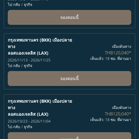
ไป-กลับ
/
ธุรกิจ
จองตอนนี้
กรุงเทพมหานคร (BKK)
เมืองปลาย
ทาง
เมืองต้นทาง
THB120,040
*
ลอสแองเจลลิส (LAX)
เห็นแล้ว: 18 ชม. ที่ผ่านมา
2026/11/13 - 2026/11/25
ไป-กลับ
/
ธุรกิจ
จองตอนนี้
กรุงเทพมหานคร (BKK)
เมืองปลาย
ทาง
เมืองต้นทาง
THB120,040
*
ลอสแองเจลลิส (LAX)
เห็นแล้ว: 18 ชม. ที่ผ่านมา
2026/10/23 - 2026/11/04
ไป-กลับ
/
ธุรกิจ