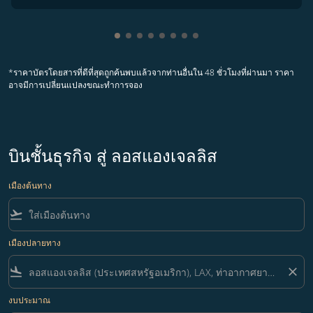
กำลังแสดง cmp-pagination-showing-c
กำลังแสดง cmp-pagination-showing
กำลังแสดง cmp-pagination-showi
กำลังแสดง cmp-pagination-sho
กำลังแสดง cmp-pagination-s
กำลังแสดง cmp-pagination
กำลังแสดง cmp-paginati
กำลังแสดง cmp-pagina
*ราคาบัตรโดยสารที่ดีที่สุดถูกค้นพบแล้วจากท่านอื่นใน 48 ชั่วโมงที่ผ่านมา ราคา
อาจมีการเปลี่ยนแปลงขณะทำการจอง
บินชั้นธุรกิจ สู่ ลอสแองเจลลิส
เมืองต้นทาง
flight_takeoff
เมืองปลายทาง
flight_land
close
งบประมาณ