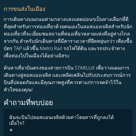
การขนส่งในเมือง
การเดินทางบนถนนท่ามกลางแสงแดดอ่อนๆเป็นทางเลือกที่ดี
ที่สุดสำหรับการท่องเที่ยวด้วยตนเองในลอสแองเจลิสสำหรับนัก
ท่องเที่ยวที่จะเยี่ยมชมสถานที่ท่องเที่ยวหลายแห่งที่อยู่ห่างไกล
จากกัน สำหรับนักเดินทางที่มีตารางเวลาที่ยืดหยุ่นกว่า เพียงซื้อ
บัตร TAP แล้วขึ้น Metro Rail รถไฟใต้ดิน และรถประจำทาง
เพื่อท่องไปในเมืองได้อย่างอิสระ
ค้นหาเที่ยวบินตรงของสายการบิน STARLUX เพื่อวางแผนการ
เดินทางสู่ลอสแองเจลิส และเพลิดเพลินไปกับประสบการณ์การ
บินที่ปลอดภัยและมีคุณภาพสูงที่ควรค่าแก่การจดจำไว้ใน
หัวใจของคุณ!
คำถามที่พบบ่อย
ฉันจะบินไปลอสแอนเจลิสด้วยค่าโดยสารที่ถูกลงได้
เมื่อไร?