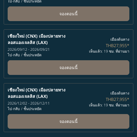
ไป-กลับ
/
ชั้นประหยัด
จองตอนนี้
เชียงใหม่ (CNX)
เมืองปลายทาง
เมืองต้นทาง
ลอสแองเจลลิส (LAX)
THB27,955
*
2026/09/12 - 2026/09/21
เห็นแล้ว: 19 ชม. ที่ผ่านมา
ไป-กลับ
/
ชั้นประหยัด
จองตอนนี้
เชียงใหม่ (CNX)
เมืองปลายทาง
เมืองต้นทาง
ลอสแองเจลลิส (LAX)
THB27,955
*
2026/12/02 - 2026/12/11
เห็นแล้ว: 19 ชม. ที่ผ่านมา
ไป-กลับ
/
ชั้นประหยัด
จองตอนนี้