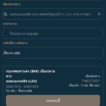
เมืองปลายทาง
flight_land
close
งบประมาณ
ระดับชั้นการเดินทาง
keyboard_arrow_down
ชั้นประหยัด
ระดับชั้นการเดินทาง option ชั้นประหยัด Selected
กรุงเทพมหานคร (BKK)
เมืองปลาย
ทาง
เมืองต้นทาง
THB27,955
*
ลอสแองเจลลิส (LAX)
เห็นแล้ว: 18 ชม. ที่ผ่านมา
2026/10/15 - 2026/10/25
ไป-กลับ
/
ชั้นประหยัด
จองตอนนี้