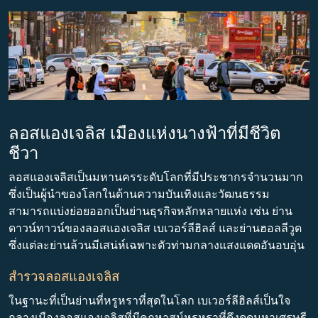
ลอสแองเจลิส เมืองแห่งนางฟ้าที่มีชีวิต
ชีวา
ลอสแองเจลิสเป็นมหานครระดับโลกที่มีประชากรจำนวนมาก
ซึ่งเป็นผู้นำของโลกในด้านความบันเทิงและวัฒนธรรม
สามารถแบ่งย่อยออกเป็นย่านธุรกิจหลักหลายแห่ง เช่น ย่าน
ดาวน์ทาวน์ของลอสแองเจลิส เบเวอร์ลีฮิลส์ และย่านฮอลลีวูด
ซึ่งแต่ละย่านล้วนมีเสน่ห์เฉพาะตัวท่ามกลางแสงแดดอันอบอุ่น
สำรวจลอสแองเจลิส
ในฐานะที่เป็นย่านที่หรูหราที่สุดในโลก เบเวอร์ลีฮิลส์เป็นใจ
กลางเมืองลอสแองเจลิสที่มีคฤหาสน์หรูหราที่ดึงดูดมหาเศรษฐี