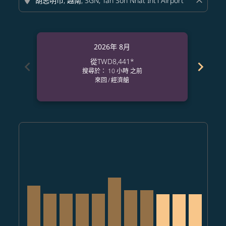
location_on
close
2026年 8月
從
TWD8,441
*
chevron_left
chevron_right
搜尋於： 10 小時 之前
來回
/
經濟艙
Displaying fares for 八月-2026
TPE–SGN, 2026/08/10 – 2026/09/09: 從 TWD9,912
TPE–SGN, 2026/08/11 – 2026/09/07: 從 TWD8,54
TPE–SGN, 2026/08/12 – 2026/09/03: 從 TWD
TPE–SGN, 2026/08/13 – 2026/09/07: 從 
TPE–SGN, 2026/08/14 – 2026/09/10
TPE–SGN, 2026/08/15 – 2026/0
TPE–SGN, 2026/08/16 – 20
TPE–SGN, 2026/08/17 
TPE–SGN, 2026/08
TPE–SGN, 202
TPE–SGN, 
TPE–S
T