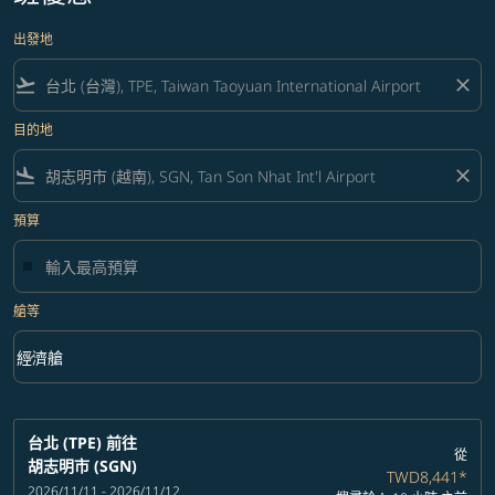
出發地
flight_takeoff
close
目的地
flight_land
close
預算
艙等
keyboard_arrow_down
經濟艙
艙等 option 經濟艙 Selected
台北 (TPE)
前往
從
胡志明市 (SGN)
TWD8,441
*
2026/11/11 - 2026/11/12