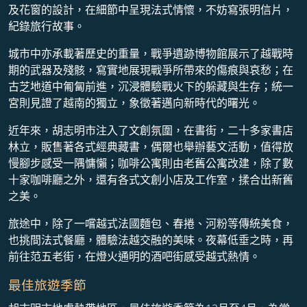
及花窗的設計，在細節中呈現法式情懷，不妨寫張明信片，
紀錄旅行故事。
城市中亦承載著歷史的重量，戰爭遺跡博物館展示了越戰時
期的武器及殘骸，寫實地展現戰爭所帶來的傷痕與哀愁；在
古芝地道中匍匐前進，沉浸體驗戰火下的躲藏與生存；統一
宮則見證了越南的獨立，象徵著邁向新時代的曙光。
近年來，胡志明市注入了文創氛圍，在書街，二十多家書店
林立，販售著各式經典藏書，偶爾也舉辦藝文活動，值得放
慢腳步感受一隅慵懶；咖啡公寓則由老舊公寓改建，除了數
十家咖啡廳之外，還有各式文創小店及工作室，揉合出新舊
之美。
旅途中，除了一嚐越式法國麵包、春捲、河粉等傳統美食，
也挑間法式餐廳，體驗法越交融的美味。夜幕低垂之時，再
前往范五老街，在燈火通明的酒吧街感受越式熱情。
最佳旅遊季節