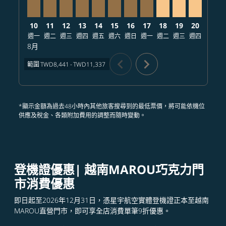
10
11
12
13
14
15
16
17
18
19
20
21
週一
週二
週三
週四
週五
週六
週日
週一
週二
週三
週四
週五
8月
chevron_left
chevron_right
範圍
TWD8,441
-
TWD11,337
*顯示金額為過去48小時內其他旅客搜尋到的最低票價，將可能依機位
供應及稅金、各類附加費用的調整而隨時變動。
登機證優惠| 越南MAROU巧克力門
市消費優惠
即日起至2026年12月31日，憑星宇航空實體登機證正本至越南
MAROU直營門市，即可享全店消費單筆9折優惠。