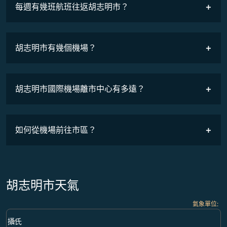
COSMILE會員
每週有幾班航班往返胡志明市？
班機時刻表
胡志明市有幾個機場？
胡志明市國際機場離市中心有多遠？
如何從機場前往市區？
胡志明市天氣
氣象單位
:
Weather unit option 攝氏 Selected
keyboard_arrow_down
攝氏