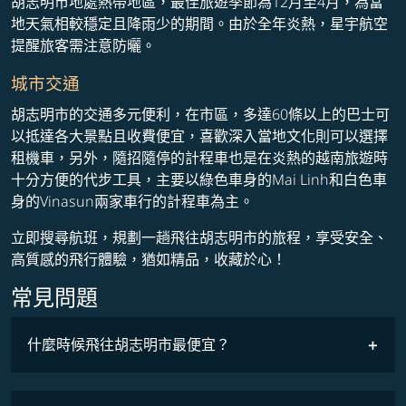
胡志明市地處熱帶地區，最佳旅遊季節為12月至4月，為當
地天氣相較穩定且降雨少的期間。由於全年炎熱，星宇航空
提醒旅客需注意防曬。
城市交通
胡志明市的交通多元便利，在市區，多達60條以上的巴士可
以抵達各大景點且收費便宜，喜歡深入當地文化則可以選擇
租機車，另外，隨招隨停的計程車也是在炎熱的越南旅遊時
十分方便的代步工具，主要以綠色車身的Mai Linh和白色車
身的Vinasun兩家車行的計程車為主。
立即搜尋航班，規劃一趟飛往胡志明市的旅程，享受安全、
高質感的飛行體驗，猶如精品，收藏於心！
常見問題
什麼時候飛往胡志明市最便宜？
最低票價