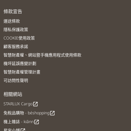
條款宣告
運送條款
隱私保護政策
COOKIE使用政策
顧客服務承諾
智慧財產權、網站暨手機應用程式使用條款
機坪延誤應變計劃
智慧財產權管理計畫
可訪問性聲明
相關網站
STARLUX Cargo
open_in_new
免稅品購物 - béshopping
open_in_new
機上雜誌 - kiânn
open_in_new
星宇小舖
open_in_new