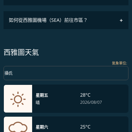
班機時刻表
如何從西雅圖機場（SEA）前往市區？
西雅圖天氣
氣象單位
:
Weather unit option 攝氏 Selected
keyboard_arrow_down
攝氏
28°C
星期五
2026/08/07
晴
25°C
星期六