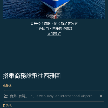
星辰公主遊輪、阿拉斯加雙冰河
白色隘口、西雅圖漫遊趣
立即預訂
搭乘商務艙飛往西雅圖
出發地
flight_takeoff
close
目的地