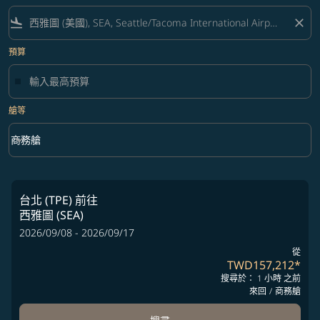
flight_land
close
預算
艙等
keyboard_arrow_down
商務艙
艙等 option 商務艙 Selected
台北 (TPE)
前往
西雅圖 (SEA)
2026/09/08 - 2026/09/17
從
TWD157,212
*
搜尋於： 1 小時 之前
來回
/
商務艙