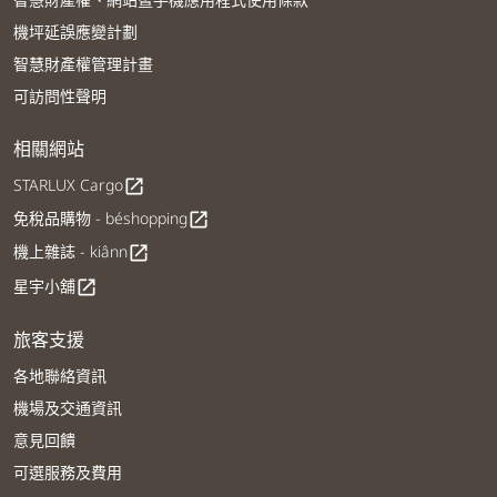
機坪延誤應變計劃
智慧財產權管理計畫
可訪問性聲明
相關網站
STARLUX Cargo
open_in_new
免稅品購物 - béshopping
open_in_new
機上雜誌 - kiânn
open_in_new
星宇小舖
open_in_new
旅客支援
各地聯絡資訊
機場及交通資訊
意見回饋
可選服務及費用