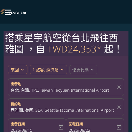

搭乘星宇航空從台北飛往西
雅圖 ，自
TWD24,353*
起！
expand_more
expand_more
expand_more
來回
1 旅客, 經濟艙
優惠代碼
出發地
close
台北, 台灣, TPE, Taiwan Taoyuan International Airport
目的地
close
西雅圖, 美國, SEA, Seattle/Tacoma International Airport
出發日期
回程日期
today
today
fc-booking-departure-date-aria-label
2026/08/15
fc-booking-return-date-aria-label
2026/08/22