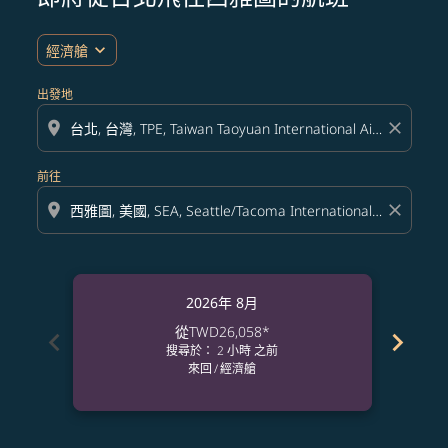
expand_more
經濟艙
出發地
location_on
close
前往
location_on
close
2026年 8月
從
TWD26,058
*
chevron_left
chevron_right
搜尋於： 2 小時 之前
來回
/
經濟艙