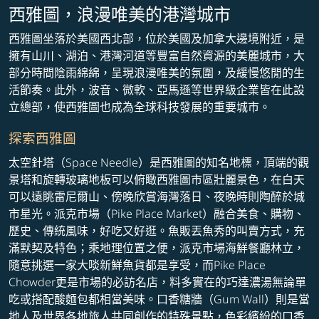
西雅圖，浪漫唯美的港灣城市
西雅圖坐落於美國西北部，位於美國及加拿大邊境附近，是
擁有山川、湖泊、港灣河道等豐富自然資源的美麗城市，大
部分時間陰雨綿綿，呈現浪漫唯美的氛圍，及緩慢悠閒的生
活節奏。此外，波音、微軟、亞馬遜等世界級企業皆在此設
立總部，使西雅圖也成為全球科技發展的重要城市。
探索西雅圖
太空針塔（Space Needle）是西雅圖的知名地標，頂端的觀
景塔和旋轉玻璃地板可以俯瞰西雅圖市區壯麗景色，在白天
可以遠眺雷尼爾山、傍晚欣賞海灣落日、夜晚時則陶醉於城
市星光。派克市場（Pike Place Market）融合美食、購物、
歷史、傳統風味，好吃又好逛。魚販丟魚秀的叫賣方式，充
滿默契及特色；乘地理位置之便，派克市場海鮮餐廳林立，
隨意挑選一家大啖新鮮魚貨都是享受，而Pike Place
Chowder更是市場的必訪名店，料多實在的巧達濃湯無論單
吃或搭配酸麵包都相當美味。口香糖牆（Gum Wall）則是當
地人及世界各地旅人共同創作的特殊景點，色彩繽紛的口香