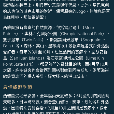
糖渣黏在牆面上，別具歷史意義與年代感。此外，星巴克創
始店也位於派克市場的附近，保留原始的Logo，無論您是否
為咖啡迷，都值得朝聖！
西雅圖擁有豐富的自然資源，包括雷尼爾山（Mount
Rainier）、奧林匹克國家公園（Olympic National Park）、
雙子瀑布（Twin Falls）、斯諾誇爾米瀑布（Snoqualmie
Falls）等，森林、高山、瀑布與冰川景觀滿足各式戶外活動
愛好者。每年的3月至10月，也是熱門的賞鯨季，聖胡安群
島（San Juan Islands）及石灰窯岬州立公園（Lime Kiln
Point State Park），都是熱門的賞鯨目的地；而4月至10月
之間，許多遊客也會從西雅圖搭郵輪到阿拉斯加，沿著海岸
線飽覽冰河的懾人美景、探索迷人的港口城市。
最佳旅遊季節
西雅圖受地形影響，全年陰雨天氣較多；6月至8月的則因晴
天較多，日照時間長，適合登山健行、騎車、划船等戶外活
動，因而特別受到喜愛。3月至10月之間則是賞鯨季，從市
中心出發前往附近的聖胡安群島（San Juan Islands），也