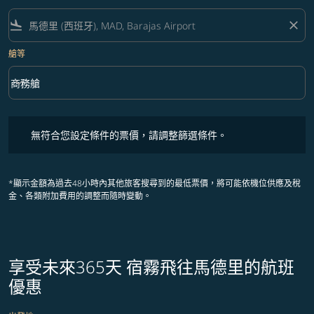
flight_land
close
艙等
keyboard_arrow_down
商務艙
艙等 option 商務艙 Selected
無符合您設定條件的票價，請調整篩選條件。
無符合您設定條件的票價，請調整篩選條件。
*顯示金額為過去48小時內其他旅客搜尋到的最低票價，將可能依機位供應及稅
金、各類附加費用的調整而隨時變動。
享受未來365天 宿霧飛往馬德里的航班
優惠