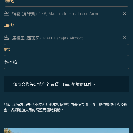
出發地
flight_takeoff
close
目的地
flight_land
close
艙等
keyboard_arrow_down
經濟艙
艙等 option 經濟艙 Selected
無符合您設定條件的票價，請調整篩選條件。
無符合您設定條件的票價，請調整篩選條件。
*顯示金額為過去48小時內其他旅客搜尋到的最低票價，將可能依機位供應及稅
金、各類附加費用的調整而隨時變動。