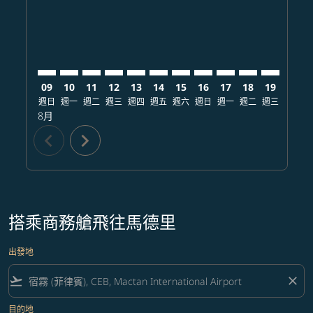
09
10
11
12
13
14
15
16
17
18
19
20
週日
週一
週二
週三
週四
週五
週六
週日
週一
週二
週三
週四
8月
chevron_left
chevron_right
搭乘商務艙飛往馬德里
出發地
flight_takeoff
close
目的地