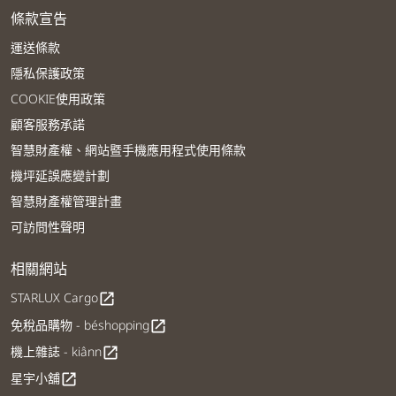
條款宣告
運送條款
隱私保護政策
COOKIE使用政策
顧客服務承諾
智慧財產權、網站暨手機應用程式使用條款
機坪延誤應變計劃
智慧財產權管理計畫
可訪問性聲明
相關網站
STARLUX Cargo
open_in_new
免稅品購物 - béshopping
open_in_new
機上雜誌 - kiânn
open_in_new
星宇小舖
open_in_new