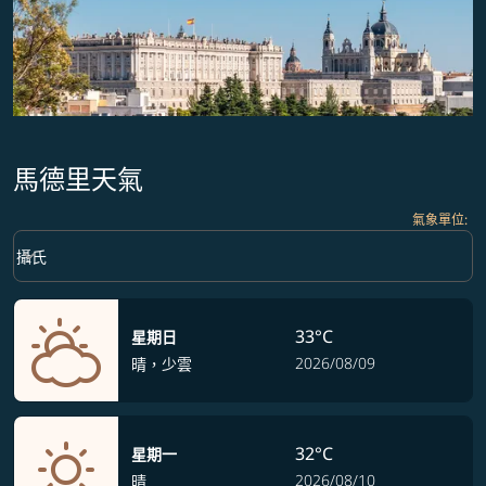
馬德里天氣
氣象單位
:
Weather unit option 攝氏 Selected
keyboard_arrow_down
攝氏
33°C
星期日
2026/08/09
晴，少雲
32°C
星期一
2026/08/10
晴