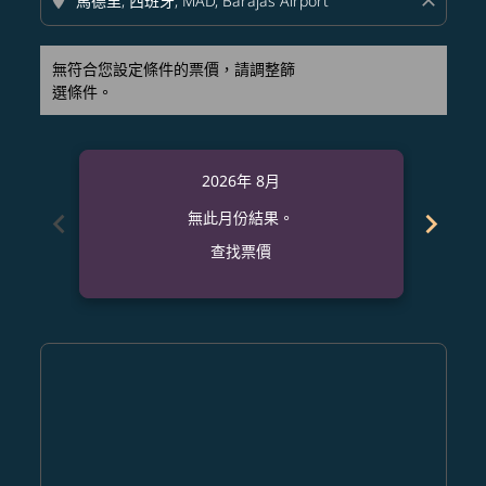
location_on
close
無符合您設定條件的票價，請調整篩
選條件。
2026年 8月
chevron_left
chevron_right
無此月份結果。
查找票價
Displaying fares for 八月-2026
CEB–MAD: cmp-view-offers-disclaimer. 查找票價
CEB–MAD: cmp-view-offers-disclaimer. 查找票價
CEB–MAD: cmp-view-offers-disclaimer. 查
CEB–MAD: cmp-view-offers-disclaime
CEB–MAD: cmp-view-offers-discl
CEB–MAD: cmp-view-offers-di
CEB–MAD: cmp-view-offer
CEB–MAD: cmp-view-o
CEB–MAD: cmp-vie
CEB–MAD: cmp
CEB–MAD:
CEB–M
C