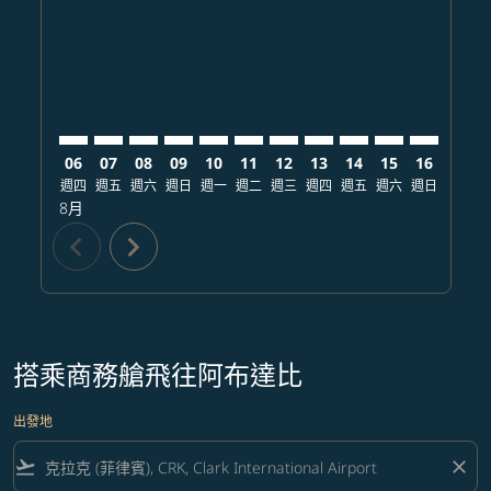
CRK–AUH: cmp-view-offers-disclaimer. 查找票價
CRK–AUH: cmp-view-offers-disclaimer. 查找票價
CRK–AUH: cmp-view-offers-disclaimer. 查
CRK–AUH: cmp-view-offers-disclaime
CRK–AUH: cmp-view-offers-discl
CRK–AUH: cmp-view-offers-di
CRK–AUH: cmp-view-offer
CRK–AUH: cmp-view-o
CRK–AUH: cmp-vie
CRK–AUH: cmp
CRK–AUH:
CRK–A
C
06
07
08
09
10
11
12
13
14
15
16
17
週四
週五
週六
週日
週一
週二
週三
週四
週五
週六
週日
週一
8月
chevron_left
chevron_right
搭乘商務艙飛往阿布達比
出發地
flight_takeoff
close