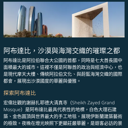
阿布達比，沙漠與海灣交織的璀璨之都
阿布達比是阿拉伯聯合大公國的首都，同時是七大酋長國中
面積最大的城市。這裡不僅是阿聯酋的政治與經濟中心，也
是現代摩天大樓、傳統阿拉伯文化、與蔚藍海灣交織的國際
都會，展現出沙漠國度的華麗與優雅。
探索阿布達比
宏偉壯觀的謝赫扎耶德大清真寺（Sheikh Zayed Grand
Mosque）是阿布達比最具代表性的地標，白色大理石建
築、金色圓頂與世界最大的手工地毯，展現伊斯蘭建築藝術
的極致。夜晚在燈光映照下更顯莊嚴華麗，是遊客必訪的景