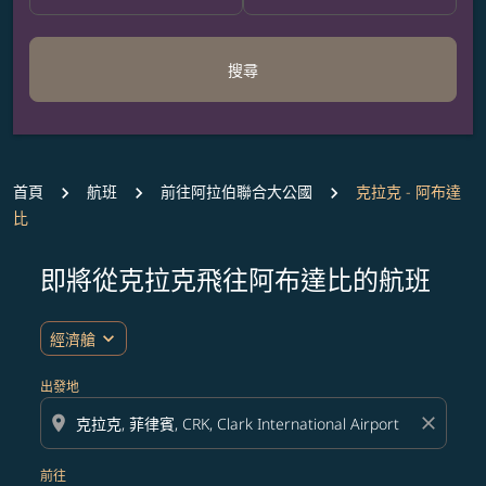
搜尋
首頁
航班
前往阿拉伯聯合大公國
克拉克 - 阿布達
比
即將從克拉克飛往阿布達比的航班
無符合您設定條件的票價，請調整篩選條件。
expand_more
經濟艙
出發地
location_on
close
前往