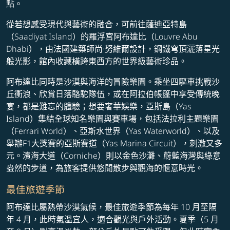
點。
從若想感受現代與藝術的融合，可前往薩迪亞特島
（Saadiyat Island）的羅浮宮阿布達比（Louvre Abu
Dhabi），由法國建築師尚·努維爾設計，鋼鐵穹頂灑落星光
般光影，館內收藏橫跨東西方的世界級藝術珍品。
阿布達比同時是沙漠與海洋的冒險樂園。乘坐四驅車挑戰沙
丘衝浪、欣賞日落駱駝隊伍，或在阿拉伯帳篷中享受傳統晚
宴，都是難忘的體驗；想要奢華娛樂，亞斯島（Yas
Island）集結全球知名樂園與賽車場，包括法拉利主題樂園
（Ferrari World）、亞斯水世界（Yas Waterworld）、以及
舉辦F1大獎賽的亞斯賽道（Yas Marina Circuit），刺激又多
元。濱海大道（Corniche）則以金色沙灘、蔚藍海灣與綠意
盎然的步道，為旅客提供悠閒散步與觀海的愜意時光。
最佳旅遊季節
阿布達比屬熱帶沙漠氣候，最佳旅遊季節為每年 10 月至隔
年 4 月，此時氣溫宜人，適合觀光與戶外活動。夏季（5 月