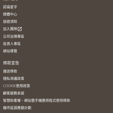
認識星宇
媒體中心
旅遊須知
加入團隊
open_in_new
公司治理專區
投資人專區
網站導覽
條款宣告
運送條款
隱私保護政策
COOKIE使用政策
顧客服務承諾
智慧財產權、網站暨手機應用程式使用條款
機坪延誤應變計劃