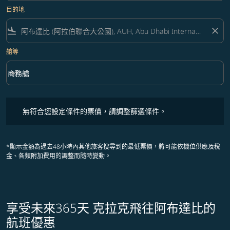
目的地
flight_land
close
艙等
keyboard_arrow_down
商務艙
艙等 option 商務艙 Selected
無符合您設定條件的票價，請調整篩選條件。
無符合您設定條件的票價，請調整篩選條件。
*顯示金額為過去48小時內其他旅客搜尋到的最低票價，將可能依機位供應及稅
金、各類附加費用的調整而隨時變動。
享受未來365天 克拉克飛往阿布達比的
航班優惠