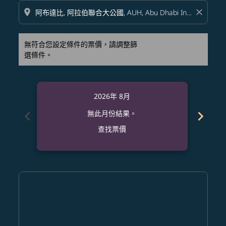
location_on
close
無符合您設定條件的票價，請調整篩
選條件。
2026年 8月
chevron_left
chevron_right
無此月份結果。
查找票價
Displaying fares for 八月-2026