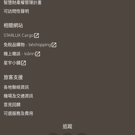
智慧財產權管理計畫
可訪問性聲明
相關網站
STARLUX Cargo
open_in_new
免稅品購物 - béshopping
open_in_new
機上雜誌 - kiânn
open_in_new
星宇小舖
open_in_new
旅客支援
各地聯絡資訊
機場及交通資訊
意見回饋
可選服務及費用
追蹤