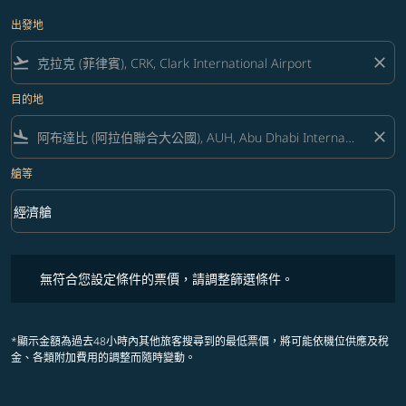
出發地
flight_takeoff
close
目的地
flight_land
close
艙等
keyboard_arrow_down
經濟艙
艙等 option 經濟艙 Selected
無符合您設定條件的票價，請調整篩選條件。
無符合您設定條件的票價，請調整篩選條件。
*顯示金額為過去48小時內其他旅客搜尋到的最低票價，將可能依機位供應及稅
金、各類附加費用的調整而隨時變動。