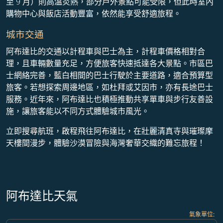
至 9 月）則高溫炎熱，部分戶外景點可能受限，但此時室內
購物中心與飯店活動豐富，依然能享受舒適旅程。
城市交通
阿布達比的交通以計程車與巴士為主，計程車價格相對合
理，且車輛數量充足，方便旅客快速抵達各大景點。市區巴
士網絡完善，藍白相間的巴士行駛於主要道路，適合預算型
旅客。若想探索周邊地區，如杜拜或艾因市，亦有長途巴士
服務。近年來，阿布達比也積極推動共享單車與步行友善設
施，讓旅客能以不同方式體驗城市風光。
立即搜尋航班，啟程飛往阿布達比，在壯麗清真寺與璀璨摩
天樓間漫步，體驗沙漠冒險與海灣奢華交織的難忘旅程！
阿布達比天氣
氣象單位
: