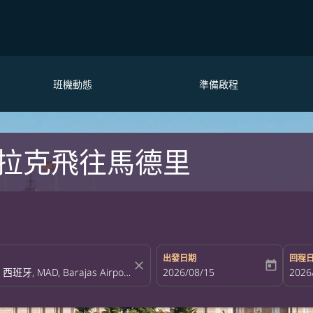
班機動態
準備啟程
拉克飛往馬德里
出發日期
回程
close
today
fc-booking-departure-date-aria-la
2026/08/15
fc-bo
2026