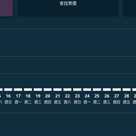
查找票價
claimer. 查找票價
-disclaimer. 查找票價
fers-disclaimer. 查找票價
-offers-disclaimer. 查找票價
view-offers-disclaimer. 查找票價
cmp-view-offers-disclaimer. 查找票價
AD: cmp-view-offers-disclaimer. 查找票價
K–MAD: cmp-view-offers-disclaimer. 查找票價
CRK–MAD: cmp-view-offers-disclaimer. 查找票價
CRK–MAD: cmp-view-offers-disclaimer. 查找票價
CRK–MAD: cmp-view-offers-disclaimer. 查找票價
CRK–MAD: cmp-view-offers-disclaimer. 查
CRK–MAD: cmp-view-offers-disclaimer
CRK–MAD: cmp-view-offers-discla
CRK–MAD: cmp-view-offers-di
CRK–MAD: cmp-view-offer
CRK–MAD: cmp-view-of
CRK–MAD: cmp-vie
CRK–MAD: cmp
CRK–MAD:
CRK–M
C
5
16
17
18
19
20
21
22
23
24
25
26
27
28
六
週日
週一
週二
週三
週四
週五
週六
週日
週一
週二
週三
週四
週五