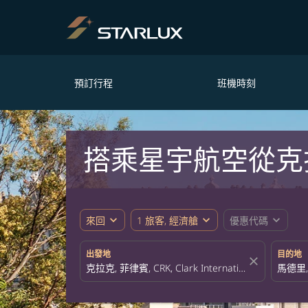
預訂行程
班機時刻
搭乘星宇航空從克
expand_more
expand_more
expand_more
來回
1 旅客, 經濟艙
優惠代碼
出發地
目的地
close