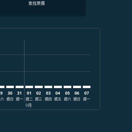
查找票價
找票價
. 查找票價
imer. 查找票價
sclaimer. 查找票價
s-disclaimer. 查找票價
fers-disclaimer. 查找票價
w-offers-disclaimer. 查找票價
-view-offers-disclaimer. 查找票價
 cmp-view-offers-disclaimer. 查找票價
AD: cmp-view-offers-disclaimer. 查找票價
RK–MAD: cmp-view-offers-disclaimer. 查找票價
CRK–MAD: cmp-view-offers-disclaimer. 查找票價
CRK–MAD: cmp-view-offers-disclaimer. 查找票價
CRK–MAD: cmp-view-offers-disclaimer. 查找票價
CRK–MAD: cmp-view-offers-disclaimer. 查
CRK–MAD: cmp-view-offers-disclaime
CRK–MAD: cmp-view-offers-discl
CRK–MAD: cmp-view-offers-d
CRK–MAD: cmp-view-offer
CRK–MAD: cmp-view-o
29
30
31
01
02
03
04
05
06
07
週六
週日
週一
週二
週三
週四
週五
週六
週日
週一
9月