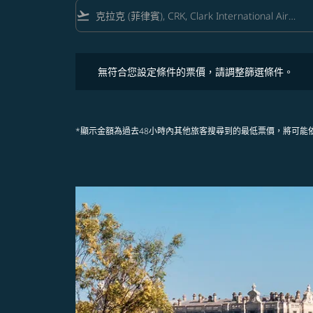
flight_takeoff
無符合您設定條件的票價，請調整篩選條件。
無符合您設定條件的票價，請調整篩選條件。
*顯示金額為過去48小時內其他旅客搜尋到的最低票價，將可能