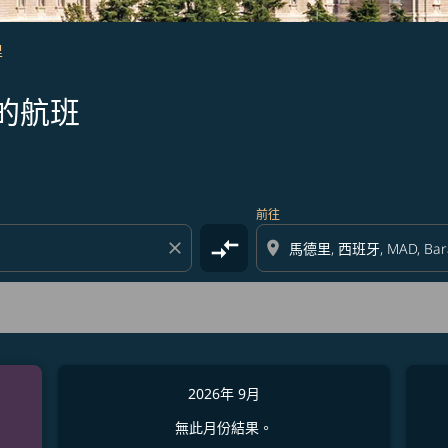
里
的航班
前往
compare_arrows
close
location_on
2026年 9月
無此月份結果。