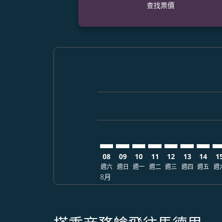
查找票價
Displaying fares for 八月-2026
CRK–MAD: cmp-view-offers-dis
CRK–MAD: cmp-view-offers
CRK–MAD: cmp-view-of
CRK–MAD: cmp-view
CRK–MAD: cmp-
CRK–MAD: 
CRK–M
CR
08
09
10
11
12
13
14
1
週六
週日
週一
週二
週三
週四
週五
週
8月