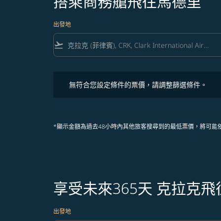
搭乘商務艙飛往馬德里
出發地
flight_takeoff
無符合您設定條件的票價，請調整篩選條件。
無符合您設定條件的票價，請調整篩選條件。
*顯示金額為過去48小時內其他旅客搜尋到的最低票價，將可能
享受未來365天 克拉克
出發地