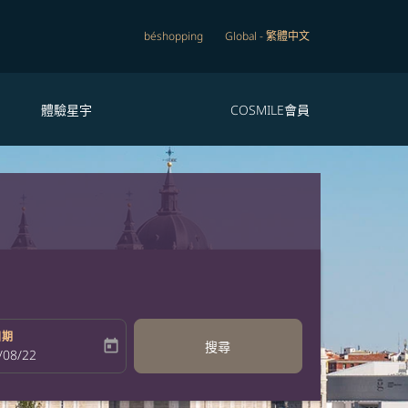
béshopping
Global
-
繁體中文
體驗星宇
COSMILE會員
日期
today
搜尋
bel
oking-return-date-aria-label
/08/22