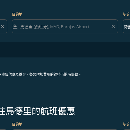
目的地
艙等
close
flight_land
close
keyboard_arrow_down
商
艙等 
依機位供應及稅金、各類附加費用的調整而隨時變動。
飛往馬德里的航班優惠
目的地
艙等