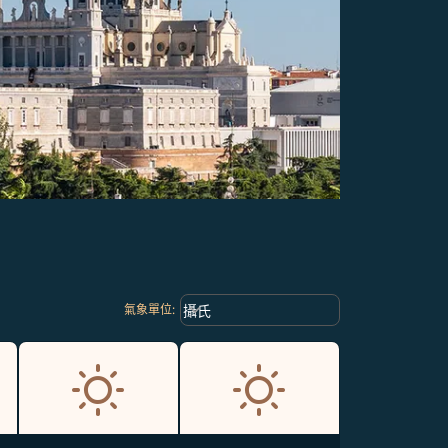
Weather unit option 攝氏 Selected
keyboard_arrow_down
攝氏
氣象單位
: