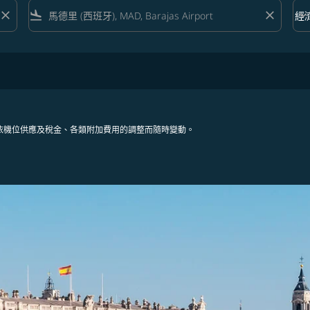
close
flight_land
close
keyboard_arrow_down
經
艙等 
依機位供應及稅金、各類附加費用的調整而隨時變動。