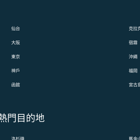
仙台
克拉
大阪
宿霧
東京
沖繩
神戶
福岡
函館
宮古
s 的熱門目的地
洛杉磯
舊金