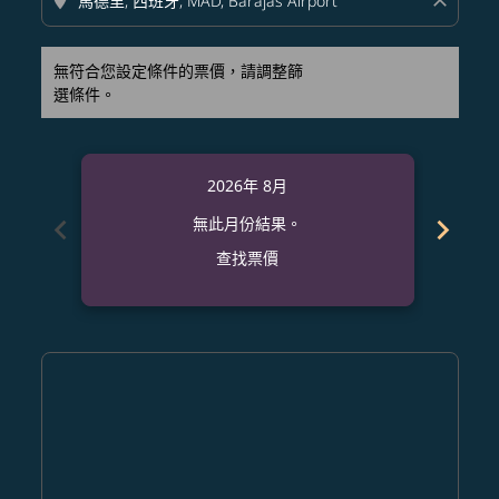
location_on
close
無符合您設定條件的票價，請調整篩
選條件。
2026年 8月
chevron_left
chevron_right
無此月份結果。
查找票價
Displaying fares for 八月-2026
MNL–MAD: cmp-view-offers-disclaimer. 查找票價
MNL–MAD: cmp-view-offers-disclaimer. 查找票價
MNL–MAD: cmp-view-offers-disclaimer. 
MNL–MAD: cmp-view-offers-disclaim
MNL–MAD: cmp-view-offers-discl
MNL–MAD: cmp-view-offers-d
MNL–MAD: cmp-view-offer
MNL–MAD: cmp-view-o
MNL–MAD: cmp-vi
MNL–MAD: cmp
MNL–MAD:
MNL–
M