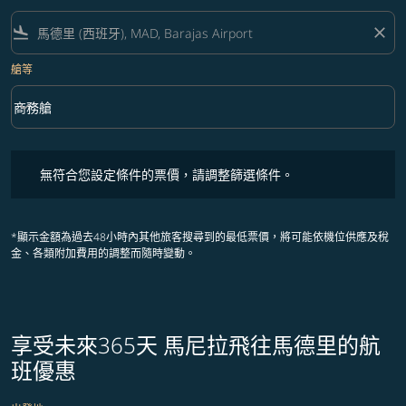
flight_land
close
艙等
keyboard_arrow_down
商務艙
艙等 option 商務艙 Selected
無符合您設定條件的票價，請調整篩選條件。
無符合您設定條件的票價，請調整篩選條件。
*顯示金額為過去48小時內其他旅客搜尋到的最低票價，將可能依機位供應及稅
金、各類附加費用的調整而隨時變動。
享受未來365天 馬尼拉飛往馬德里的航
班優惠