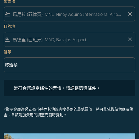
出發地
flight_takeoff
close
目的地
flight_land
close
艙等
keyboard_arrow_down
經濟艙
艙等 option 經濟艙 Selected
無符合您設定條件的票價，請調整篩選條件。
無符合您設定條件的票價，請調整篩選條件。
*顯示金額為過去48小時內其他旅客搜尋到的最低票價，將可能依機位供應及稅
金、各類附加費用的調整而隨時變動。