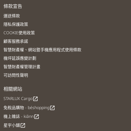
條款宣告
運送條款
隱私保護政策
COOKIE使用政策
顧客服務承諾
智慧財產權、網站暨手機應用程式使用條款
機坪延誤應變計劃
智慧財產權管理計畫
可訪問性聲明
相關網站
STARLUX Cargo
open_in_new
免稅品購物 - béshopping
open_in_new
機上雜誌 - kiânn
open_in_new
星宇小舖
open_in_new