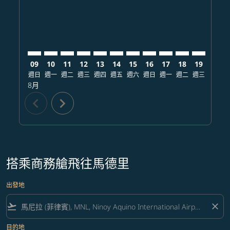
09
10
11
12
13
14
15
16
17
18
19
20
週日
週一
週二
週三
週四
週五
週六
週日
週一
週二
週三
週四
8月
chevron_left
chevron_right
搭乘商務艙飛往馬德里
出發地
flight_takeoff
close
目的地