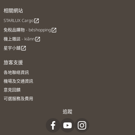
相關網站
STARLUX Cargo
open_in_new
免稅品購物 - béshopping
open_in_new
機上雜誌 - kiânn
open_in_new
星宇小舖
open_in_new
旅客支援
各地聯絡資訊
機場及交通資訊
意見回饋
可選服務及費用
追蹤