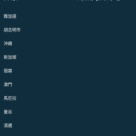
雅加達
胡志明市
沖繩
新加坡
宿霧
澳門
馬尼拉
曼谷
清邁