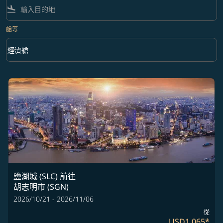
flight_land
艙等
keyboard_arrow_down
經濟艙
艙等 option 經濟艙 Selected
鹽湖城 (SLC)
前往
胡志明市 (SGN)
2026/10/21 - 2026/11/06
從
USD1,065
*