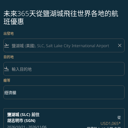
未來365天從鹽湖城飛往世界各地的航
班優惠
出發地
flight_takeoff
close
目的地
flight_land
艙等
keyboard_arrow_down
經濟艙
艙等 option 經濟艙 Selected
鹽湖城 (SLC)
前往
從
胡志明市 (SGN)
USD1,065
*
2026/10/21 - 2026/11/06