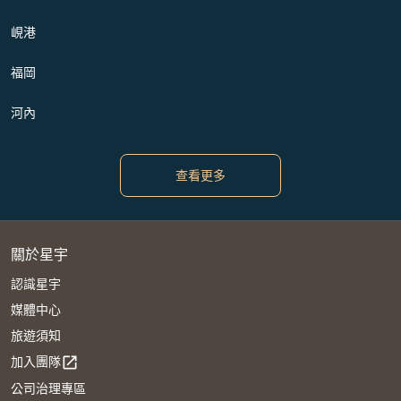
峴港
福岡
河內
查看更多
關於星宇
認識星宇
媒體中心
旅遊須知
加入團隊
open_in_new
公司治理專區