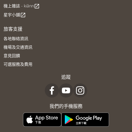
機上雜誌 - kiânn
open_in_new
星宇小舖
open_in_new
旅客支援
各地聯絡資訊
機場及交通資訊
意見回饋
可選服務及費用
追蹤
我們的手機服務