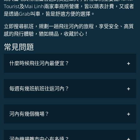
Tourist及Mai Linh兩家車商所營運，皆以跳表計費，又或者
是透過Grab叫車，皆是舒適方便的選擇。
立即搜尋航班，規劃一趟飛往河內的旅程，享受安全、高質
感的飛行體驗，猶如精品，收藏於心！
常見問題
什麼時候飛往河內最便宜？
最低票價
COSMILE會員
每週有幾班航班往返河內？
班機時刻表
河內有幾個機場？
河內機場離市中心有多遠？