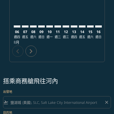
06
07
08
09
10
11
12
13
14
15
16
17
週四
週五
週六
週日
週一
週二
週三
週四
週五
週六
週日
週一
8月
chevron_left
chevron_right
搭乘商務艙飛往河內
出發地
flight_takeoff
close
目的地