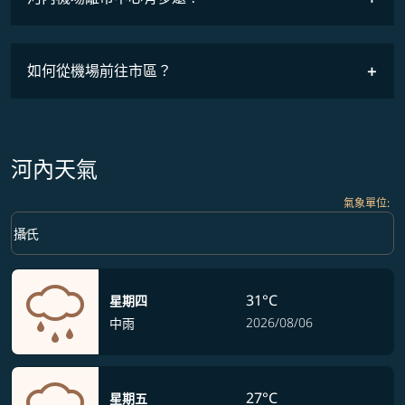
如何從機場前往市區？
河內天氣
氣象單位
:
Weather unit option 攝氏 Selected
keyboard_arrow_down
攝氏
31°C
星期四
2026/08/06
中雨
27°C
星期五