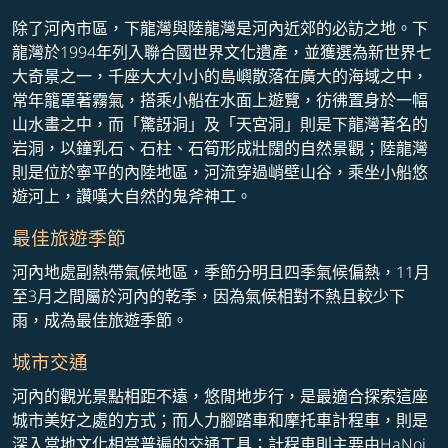
除了河內市區，下龍灣與陸龍灣是河內近郊的必訪之地。下
龍灣於1994年列入聯合國世界文化遺產，並獲選為新世界七
大奇景之一，千座大大小小的島嶼散落在廣大的海域之中，
常年籠罩著霧氣，搭乘小船在水面上遊覽，彷彿置身於一幅
山水畫之中，而「驚訝洞」及「天宮洞」則是下龍灣著名的
岩洞，以鐘乳石、石柱、石筍形成壯闊的自然景觀；陸龍灣
則是位於寧平的內陸地區，河流穿過峭壁山谷，乘坐小船悠
遊河上，讚嘆大自然的鬼斧神工。
最佳旅遊季節
河內地處副熱帶氣候地區，季節分明且四季氣候偏熱，11月
至3月之間屬於河內的乾季，因為氣候相對不熱且較少下
雨，成為最佳旅遊季節。
城市交通
河內的觀光景點相距不遠，悠閒地步行，是最適合探索這座
城市美好之處的方式；而人力腳踏車和摩托車計程車，則是
深入當地文化相當普遍的交通工具；計程車則主要由HaNoi