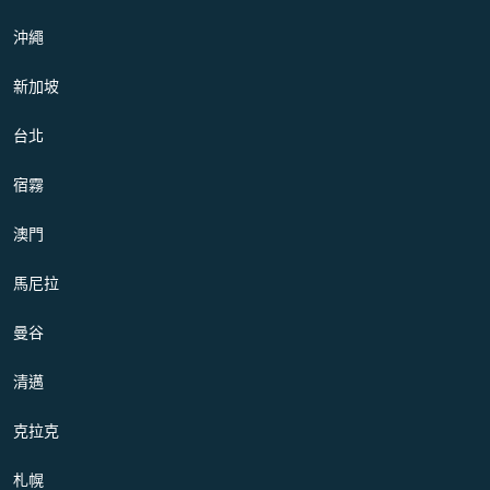
沖繩
新加坡
台北
宿霧
澳門
馬尼拉
曼谷
清邁
克拉克
札幌