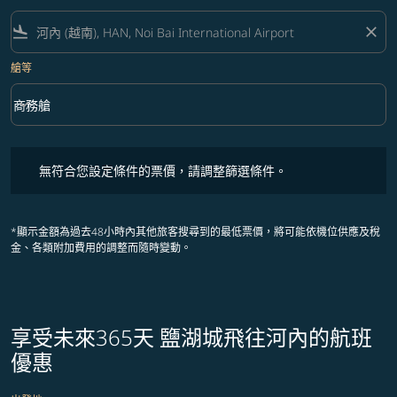
flight_land
close
艙等
keyboard_arrow_down
商務艙
艙等 option 商務艙 Selected
無符合您設定條件的票價，請調整篩選條件。
無符合您設定條件的票價，請調整篩選條件。
*顯示金額為過去48小時內其他旅客搜尋到的最低票價，將可能依機位供應及稅
金、各類附加費用的調整而隨時變動。
享受未來365天 鹽湖城飛往河內的航班
優惠