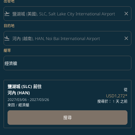
出發地
flight_takeoff
close
目的地
flight_land
close
艙等
keyboard_arrow_down
經濟艙
艙等 option 經濟艙 Selected
鹽湖城 (SLC)
前往
從
河內 (HAN)
USD1,272
*
2027/03/06 - 2027/03/26
搜尋於： 1 天 之前
來回
/
經濟艙
搜尋