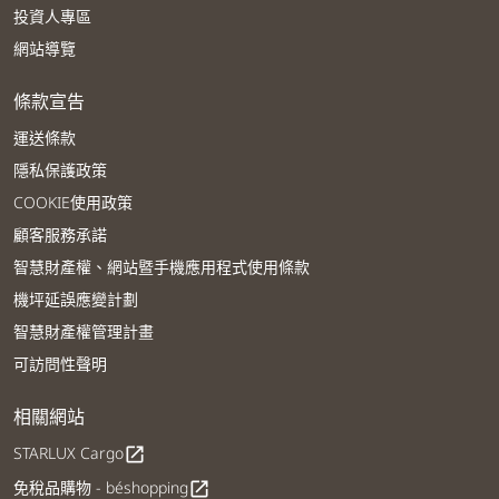
投資人專區
網站導覽
條款宣告
運送條款
隱私保護政策
COOKIE使用政策
顧客服務承諾
智慧財產權、網站暨手機應用程式使用條款
機坪延誤應變計劃
智慧財產權管理計畫
可訪問性聲明
相關網站
STARLUX Cargo
open_in_new
免稅品購物 - béshopping
open_in_new