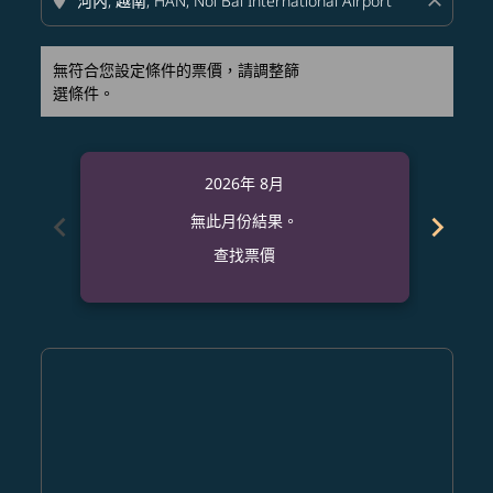
location_on
close
無符合您設定條件的票價，請調整篩
選條件。
2026年 8月
chevron_left
chevron_right
無此月份結果。
查找票價
Displaying fares for 八月-2026
SLC–HAN: cmp-view-offers-disclaimer. 查找票價
SLC–HAN: cmp-view-offers-disclaimer. 查找票價
SLC–HAN: cmp-view-offers-disclaimer. 查
SLC–HAN: cmp-view-offers-disclaime
SLC–HAN: cmp-view-offers-discla
SLC–HAN: cmp-view-offers-di
SLC–HAN: cmp-view-offer
SLC–HAN: cmp-view-of
SLC–HAN: cmp-vie
SLC–HAN: cmp
SLC–HAN:
SLC–H
S