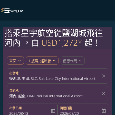

搭乘星宇航空從鹽湖城飛往
河內 ，自
USD1,272*
起！
expand_more
expand_more
expand_more
來回
1 旅客, 經濟艙
優惠代碼
出發地
close
鹽湖城, 美國, SLC, Salt Lake City International Airport
目的地
close
河內, 越南, HAN, Noi Bai International Airport
出發日期
回程日期
today
today
fc-booking-departure-date-aria-label
2026/08/13
fc-booking-return-date-aria-label
2026/08/20