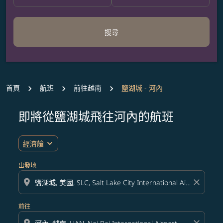
搜尋
首頁
航班
前往越南
鹽湖城 - 河內
即將從鹽湖城飛往河內的航班
無符合您設定條件的票價，請調整篩選條件。
expand_more
經濟艙
出發地
location_on
close
前往