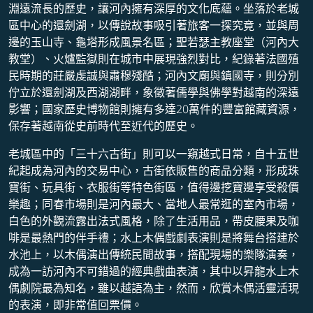
淵遠流長的歷史，讓河內擁有深厚的文化底蘊。坐落於老城
區中心的還劍湖，以傳說故事吸引著旅客一探究竟，並與周
邊的玉山寺、龜塔形成風景名區；聖若瑟主教座堂（河內大
教堂）、火爐監獄則在城市中展現強烈對比，紀錄著法國殖
民時期的莊嚴虔誠與肅穆殘酷；河內文廟與鎮國寺，則分別
佇立於還劍湖及西湖湖畔，象徵著儒學與佛學對越南的深遠
影響；國家歷史博物館則擁有多達20萬件的豐富館藏資源，
保存著越南從史前時代至近代的歷史。
老城區中的「三十六古街」則可以一窺越式日常，自十五世
紀起成為河內的交易中心，古街依販售的商品分類，形成珠
寶街、玩具街、衣服街等特色街區，值得邊挖寶邊享受殺價
樂趣；同春市場則是河內最大、當地人最常逛的室內市場，
白色的外觀流露出法式風格，除了生活用品，帶皮腰果及咖
啡是最熱門的伴手禮；水上木偶戲劇表演則是將舞台搭建於
水池上，以木偶演出傳統民間故事，搭配現場的樂隊演奏，
成為一訪河內不可錯過的經典戲曲表演，其中以昇龍水上木
偶劇院最為知名，雖以越語為主，然而，欣賞木偶活靈活現
的表演，即非常值回票價。