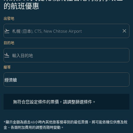
的航班優惠
出發地
flight_takeoff
close
目的地
flight_land
艙等
keyboard_arrow_down
經濟艙
艙等 option 經濟艙 Selected
無符合您設定條件的票價，請調整篩選條件。
無符合您設定條件的票價，請調整篩選條件。
*顯示金額為過去48小時內其他旅客搜尋到的最低票價，將可能依機位供應及稅
金、各類附加費用的調整而隨時變動。