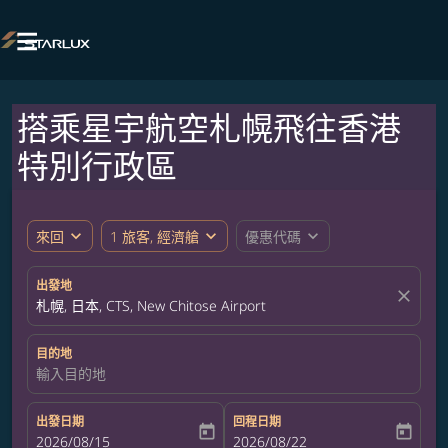

搭乘星宇航空札幌飛往香港
特別行政區
expand_more
expand_more
expand_more
來回
1 旅客, 經濟艙
優惠代碼
出發地
close
札幌, 日本, CTS, New Chitose Airport
目的地
輸入目的地
出發日期
回程日期
today
today
fc-booking-departure-date-aria-label
2026/08/15
fc-booking-return-date-aria-label
2026/08/22