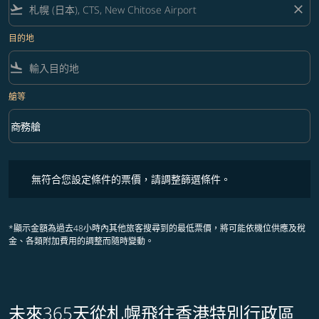
flight_takeoff
close
目的地
flight_land
艙等
keyboard_arrow_down
商務艙
艙等 option 商務艙 Selected
無符合您設定條件的票價，請調整篩選條件。
無符合您設定條件的票價，請調整篩選條件。
*顯示金額為過去48小時內其他旅客搜尋到的最低票價，將可能依機位供應及稅
金、各類附加費用的調整而隨時變動。
未來365天從札幌飛往香港特別行政區