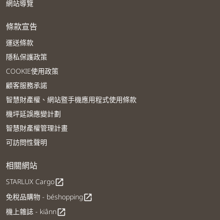
網站導覽
條款宣告
運送條款
隱私保護政策
COOKIE使用政策
顧客服務承諾
智慧財產權、網站暨手機應用程式使用條款
機坪延誤應變計劃
智慧財產權管理計畫
可訪問性聲明
相關網站
STARLUX Cargo
open_in_new
免稅品購物 - béshopping
open_in_new
機上雜誌 - kiânn
open_in_new