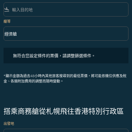
flight_land
艙等
keyboard_arrow_down
經濟艙
艙等 option 經濟艙 Selected
無符合您設定條件的票價，請調整篩選條件。
無符合您設定條件的票價，請調整篩選條件。
*顯示金額為過去48小時內其他旅客搜尋到的最低票價，將可能依機位供應及稅
金、各類附加費用的調整而隨時變動。
搭乘商務艙從札幌飛往香港特別行政區
出發地