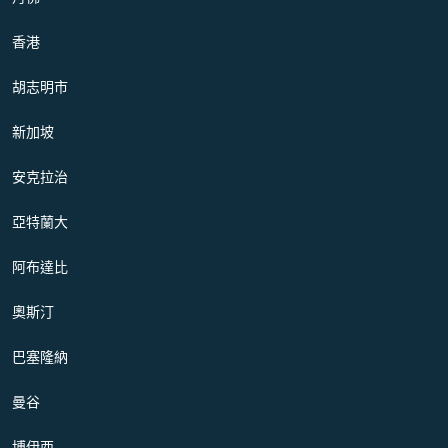
香港
胡志明市
新加坡
安克拉治
亞特蘭大
阿布達比
奧斯汀
巴塞隆納
曼谷
博伊西