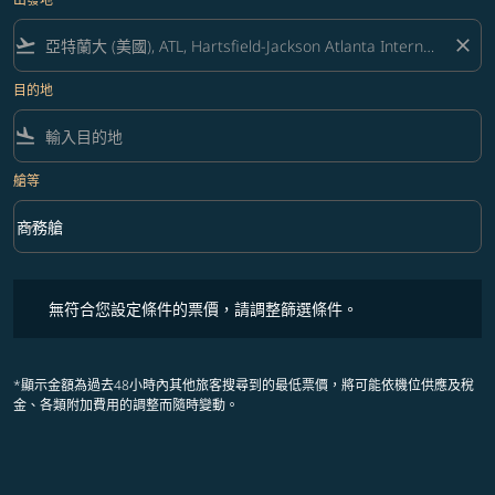
flight_takeoff
close
目的地
flight_land
艙等
keyboard_arrow_down
商務艙
艙等 option 商務艙 Selected
無符合您設定條件的票價，請調整篩選條件。
無符合您設定條件的票價，請調整篩選條件。
*顯示金額為過去48小時內其他旅客搜尋到的最低票價，將可能依機位供應及稅
金、各類附加費用的調整而隨時變動。