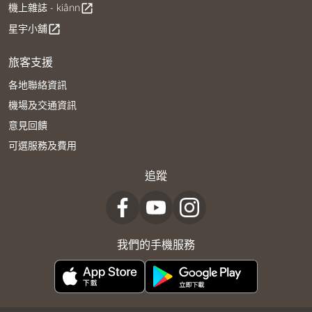
機上雜誌 - kiânn
open_in_new
星宇小舖
open_in_new
旅客支援
各地聯絡資訊
機場及交通資訊
意見回饋
可選服務及費用
追蹤
我們的手機服務