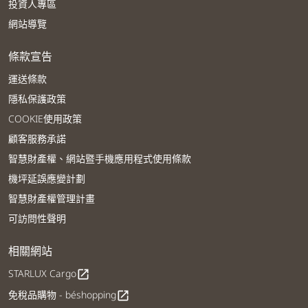
投資人專區
網站導覽
條款宣告
運送條款
隱私保護政策
COOKIE使用政策
顧客服務承諾
智慧財產權、網站暨手機應用程式使用條款
機坪延誤應變計劃
智慧財產權管理計畫
可訪問性聲明
相關網站
STARLUX Cargo
open_in_new
免稅品購物 - béshopping
open_in_new