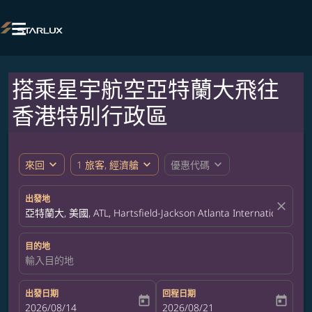

搭乘星宇航空亞特蘭大飛往
香港特別行政區
expand_more
expand_more
expand_more
來回
1 旅客, 經濟艙
優惠代碼
出發地
close
亞特蘭大, 美國, ATL, Hartsfield-Jackson Atlanta International Airp
目的地
輸入目的地
出發日期
回程日期
today
today
fc-booking-departure-date-aria-label
2026/08/14
fc-booking-return-date-aria-label
2026/08/21