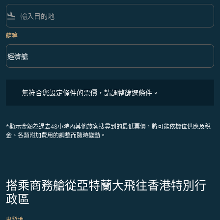
flight_land
艙等
keyboard_arrow_down
經濟艙
艙等 option 經濟艙 Selected
無符合您設定條件的票價，請調整篩選條件。
無符合您設定條件的票價，請調整篩選條件。
*顯示金額為過去48小時內其他旅客搜尋到的最低票價，將可能依機位供應及稅
金、各類附加費用的調整而隨時變動。
搭乘商務艙從亞特蘭大飛往香港特別行
政區
出發地