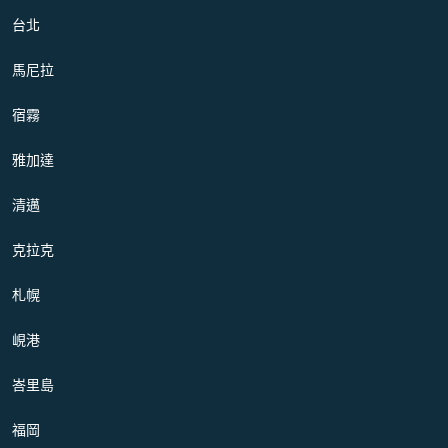
台北
馬尼拉
宿霧
雅加達
清邁
克拉克
札幌
峴港
峇里島
福岡