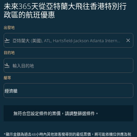
未來365天從亞特蘭大飛往香港特別行
政區的航班優惠
出發地
flight_takeoff
close
目的地
flight_land
艙等
keyboard_arrow_down
經濟艙
艙等 option 經濟艙 Selected
無符合您設定條件的票價，請調整篩選條件。
無符合您設定條件的票價，請調整篩選條件。
*顯示金額為過去48小時內其他旅客搜尋到的最低票價，將可能依機位供應及稅