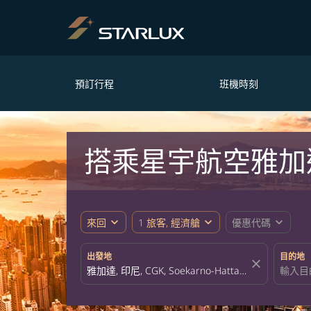
預訂行程
班機時刻
搭乘星宇航空雅加
expand_more
expand_more
expand_more
來回
1 旅客, 經濟艙
優惠代碼
出發地
目的地
close