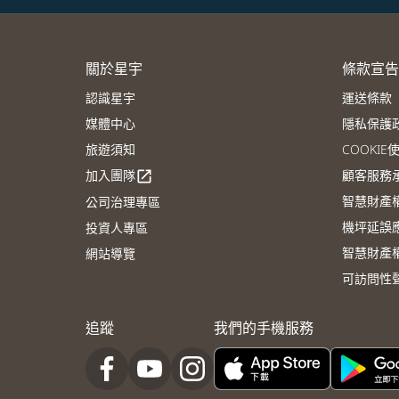
關於星宇
條款宣告
認識星宇
運送條款
媒體中心
隱私保護
旅遊須知
COOKI
加入團隊
顧客服務
open_in_new
智慧財產
公司治理專區
機坪延誤
投資人專區
智慧財產
網站導覽
可訪問性
追蹤
我們的手機服務