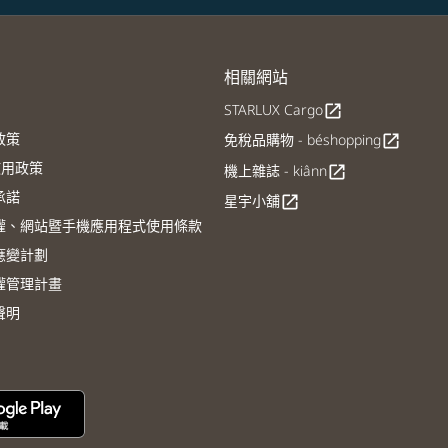
相關網站
STARLUX Cargo
open_in_new
政策
免稅品購物 - béshopping
open_in_new
E使用政策
機上雜誌 - kiânn
open_in_new
承諾
星宇小舖
open_in_new
權、網站暨手機應用程式使用條款
應變計劃
權管理計畫
聲明