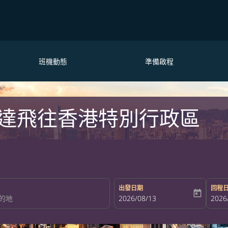
班機動態
準備啟程
達飛往香港特別行政區
出發日期
回程
today
fc-booking-departure-date-aria-la
2026/08/13
fc-bo
2026