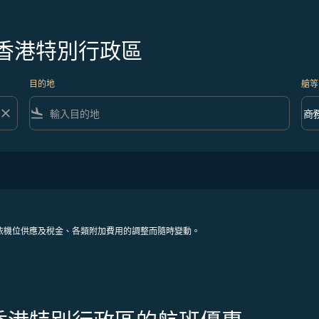
香港特別行政區
目的地
艙等
close
flight_land
keyboard_arrow_down
商
艙等 
依機位供應及稅金、各類附加費用的調整而隨時變動。