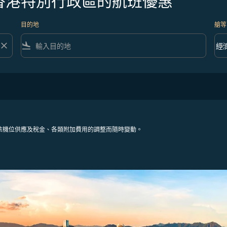
往香港特別行政區的航班優惠
目的地
艙等
close
flight_land
keyboard_arrow_down
經
艙等 
依機位供應及稅金、各類附加費用的調整而隨時變動。