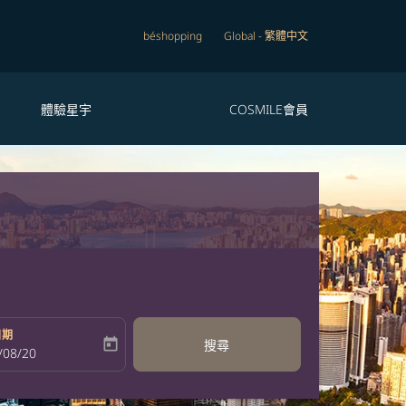
béshopping
Global
-
繁體中文
體驗星宇
COSMILE會員
日期
today
搜尋
bel
oking-return-date-aria-label
/08/20