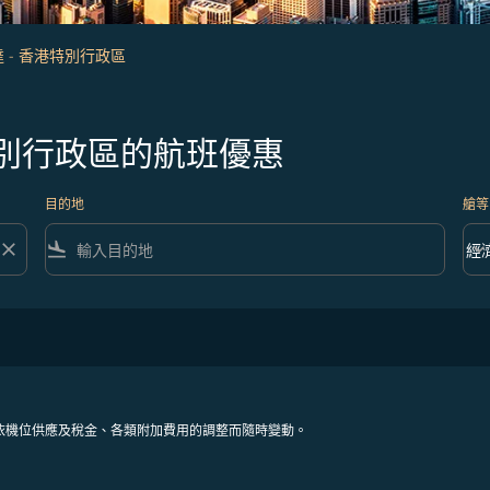
 - 香港特別行政區
別行政區的航班優惠
目的地
艙等
close
flight_land
keyboard_arrow_down
經
艙等 
依機位供應及稅金、各類附加費用的調整而隨時變動。