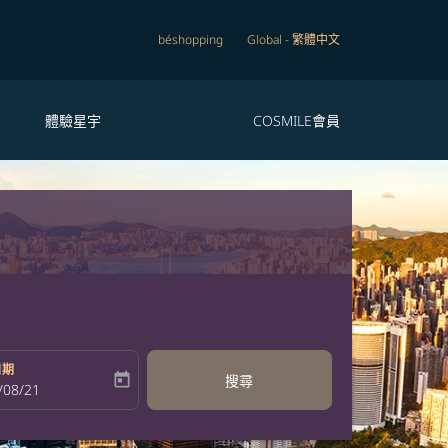
béshopping
Global
-
繁體中文
體驗星宇
COSMILE會員
日期
today
搜尋
bel
oking-return-date-aria-label
/08/21