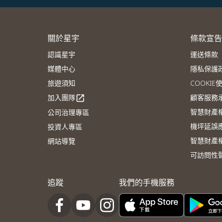
關於星宇
條款宣告
認識星宇
運送條款
媒體中心
隱私保護
旅遊須知
COOKI
加入團隊
顧客服務
open_in_new
智慧財產
公司治理專區
機坪延誤
投資人專區
智慧財產
網站導覽
可訪問性
追蹤
我們的手機服務