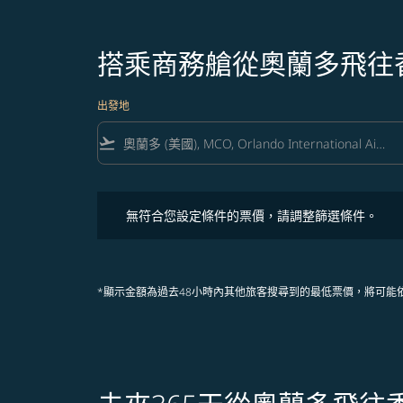
搭乘商務艙從奧蘭多飛往
出發地
flight_takeoff
無符合您設定條件的票價，請調整篩選條件。
無符合您設定條件的票價，請調整篩選條件。
*顯示金額為過去48小時內其他旅客搜尋到的最低票價，將可能