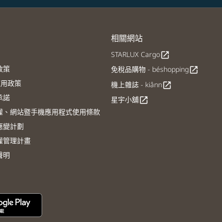
相關網站
STARLUX Cargo
open_in_new
政策
免稅品購物 - béshopping
open_in_new
E使用政策
機上雜誌 - kiânn
open_in_new
承諾
星宇小舖
open_in_new
權、網站暨手機應用程式使用條款
應變計劃
權管理計畫
聲明