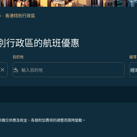
 - 香港特別行政區
別行政區的航班優惠
目的地
艙等
close
flight_land
keyboard_arrow_down
經
艙等 
依機位供應及稅金、各類附加費用的調整而隨時變動。