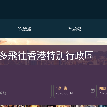
班機動態
準備啟程
多飛往香港特別行政區
出發日期
回程
today
fc-booking-departure-date-aria-la
2026/08/14
fc-bo
2026