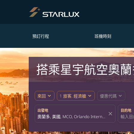
預訂行程
班機時刻
搭乘星宇航空奧蘭
expand_more
expand_more
expand_more
來回
1 旅客, 經濟艙
優惠代碼
出發地
目的地
close