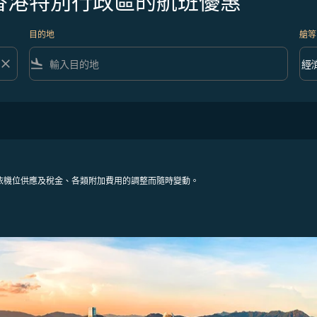
往香港特別行政區的航班優惠
目的地
艙等
close
flight_land
keyboard_arrow_down
經
艙等 
依機位供應及稅金、各類附加費用的調整而隨時變動。