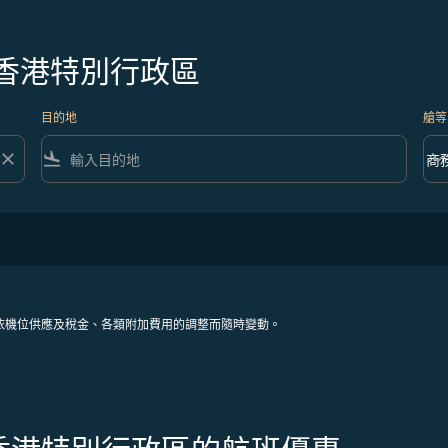
香港特別行政區
目的地
艙等
close
flight_land
keyboard_arrow_down
商
艙等 
依機位供應及稅金、各類附加費用的調整而隨時變動。