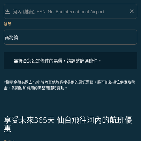
flight_land
close
艙等
keyboard_arrow_down
商務艙
艙等 option 商務艙 Selected
無符合您設定條件的票價，請調整篩選條件。
無符合您設定條件的票價，請調整篩選條件。
*顯示金額為過去48小時內其他旅客搜尋到的最低票價，將可能依機位供應及稅
金、各類附加費用的調整而隨時變動。
享受未來365天 仙台飛往河內的航班優
惠