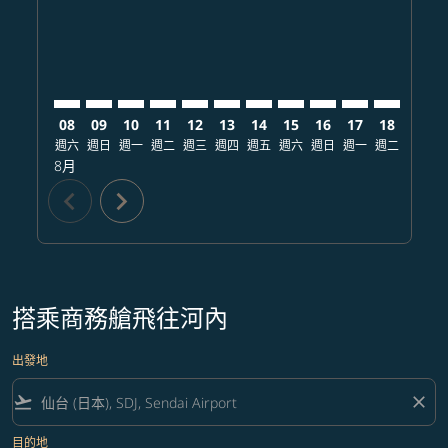
08
09
10
11
12
13
14
15
16
17
18
19
週六
週日
週一
週二
週三
週四
週五
週六
週日
週一
週二
週三
8月
chevron_left
chevron_right
搭乘商務艙飛往河內
出發地
flight_takeoff
close
目的地