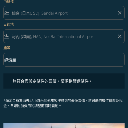
出發地
flight_takeoff
close
目的地
flight_land
close
艙等
keyboard_arrow_down
經濟艙
艙等 option 經濟艙 Selected
無符合您設定條件的票價，請調整篩選條件。
無符合您設定條件的票價，請調整篩選條件。
*顯示金額為過去48小時內其他旅客搜尋到的最低票價，將可能依機位供應及稅
金、各類附加費用的調整而隨時變動。