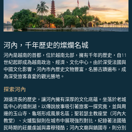
河內，千年歷史的燦爛名城
河內是越南的首都，位於越南北部，擁有千年的歷史，自11
世紀起即成為越南政治、經濟、文化中心。由於深受法國與
中國文化影響，河內市內歷史文物豐富，名勝古蹟遍布，成
為深受旅客喜愛的觀光勝地。
探索河內
淵遠流長的歷史，讓河內擁有深厚的文化底蘊。坐落於老城
區中心的還劍湖，以傳說故事吸引著旅客一探究竟，並與周
邊的玉山寺、龜塔形成風景名區；聖若瑟主教座堂（河內大
教堂）、火爐監獄則在城市中展現強烈對比，紀錄著法國殖
民時期的莊嚴虔誠與肅穆殘酷；河內文廟與鎮國寺，則分別