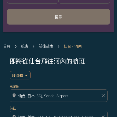
搜尋
首頁
航班
前往越南
仙台 - 河內
即將從仙台飛往河內的航班
無符合您設定條件的票價，請調整篩選條件。
expand_more
經濟艙
出發地
location_on
close
前往