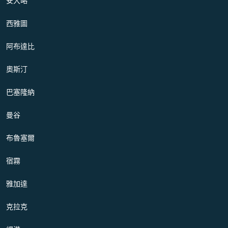
安大略
西雅圖
阿布達比
奧斯汀
巴塞隆納
曼谷
布魯塞爾
宿霧
雅加達
克拉克