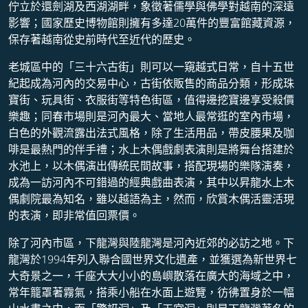
佇立於還劍湖及西湖湖畔，象徵著儒學與佛學對越南的深遠
影響；國家歷史博物館則擁有多達20萬件的豐富館藏資源，
保存著越南從史前時代至近代的歷史。
老城區中的「三十六古街」則可以一窺越式日常，自十五世
紀起成為河內的交易中心，古街依販售的商品分類，形成珠
寶街、玩具街、衣服街等特色街區，值得邊挖寶邊享受殺價
樂趣；同春市場則是河內最大、當地人最常逛的室內市場，
白色的外觀流露出法式風格，除了生活用品，帶皮腰果及咖
啡是最熱門的伴手禮；水上木偶戲劇表演則是將舞台搭建於
水池上，以木偶演出傳統民間故事，搭配現場的樂隊演奏，
成為一訪河內不可錯過的經典戲曲表演，其中以昇龍水上木
偶劇院最為知名，雖以越語為主，然而，欣賞木偶活靈活現
的表演，即非常值回票價。
除了河內市區，下龍灣與陸龍灣是河內近郊的必訪之地。下
龍灣於1994年列入聯合國世界文化遺產，並獲選為新世界七
大奇景之一，千座大大小小的島嶼散落在廣大的海域之中，
常年籠罩著霧氣，搭乘小船在水面上遊覽，彷彿置身於一幅