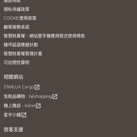
運送條款
隱私保護政策
COOKIE使用政策
顧客服務承諾
智慧財產權、網站暨手機應用程式使用條款
機坪延誤應變計劃
智慧財產權管理計畫
可訪問性聲明
相關網站
STARLUX Cargo
open_in_new
免稅品購物 - béshopping
open_in_new
機上雜誌 - kiânn
open_in_new
星宇小舖
open_in_new
旅客支援