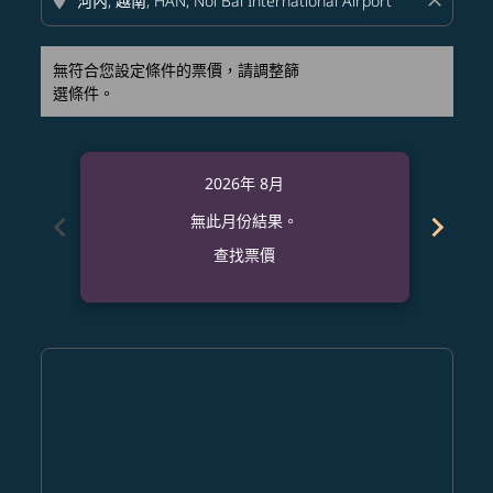
location_on
close
無符合您設定條件的票價，請調整篩
選條件。
2026年 8月
chevron_left
chevron_right
無此月份結果。
查找票價
Displaying fares for 八月-2026
SDJ–HAN: cmp-view-offers-disclaimer. 查找票價
SDJ–HAN: cmp-view-offers-disclaimer. 查找票價
SDJ–HAN: cmp-view-offers-disclaimer. 查
SDJ–HAN: cmp-view-offers-disclaimer
SDJ–HAN: cmp-view-offers-discla
SDJ–HAN: cmp-view-offers-di
SDJ–HAN: cmp-view-offer
SDJ–HAN: cmp-view-of
SDJ–HAN: cmp-vie
SDJ–HAN: cmp
SDJ–HAN:
SDJ–H
S