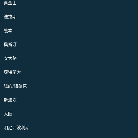
舊金山
達拉斯
熊本
奧斯汀
安大略
亞特蘭大
紐約/紐華克
斯波坎
大阪
明尼亞波利斯