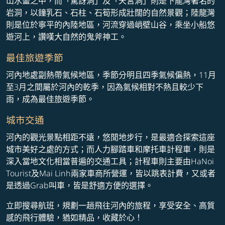
山水畫之中，而「驚訝洞」及「天宮洞」則是下龍灣著名的
岩洞，以鐘乳石、石柱、石筍形成壯闊的自然景觀；陸龍灣
則是位於寧平的內陸地區，河流穿過峭壁山谷，乘坐小船悠
遊河上，讚嘆大自然的鬼斧神工。
最佳旅遊季節
河內地處副熱帶氣候地區，季節分明且四季氣候偏熱，11月
至3月之間屬於河內的乾季，因為氣候相對不熱且較少下
雨，成為最佳旅遊季節。
城市交通
河內的觀光景點相距不遠，悠閒地步行，是最適合探索這座
城市美好之處的方式；而人力腳踏車和摩托車計程車，則是
深入當地文化相當普遍的交通工具；計程車則主要由HaNoi
Tourist及Mai Linh兩家車商所營運，皆以跳表計費，又或者
是透過Grab叫車，皆是舒適方便的選擇。
立即搜尋航班，規劃一趟飛往河內的旅程，享受安全、高質
感的飛行體驗，猶如精品，收藏於心！