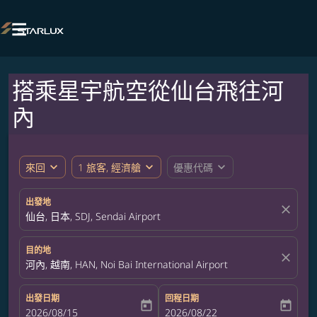

搭乘星宇航空從仙台飛往河
內
expand_more
expand_more
expand_more
來回
1 旅客, 經濟艙
優惠代碼
出發地
close
仙台, 日本, SDJ, Sendai Airport
目的地
close
河內, 越南, HAN, Noi Bai International Airport
出發日期
回程日期
today
today
fc-booking-departure-date-aria-label
2026/08/15
fc-booking-return-date-aria-label
2026/08/22