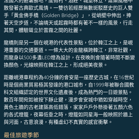
法國人的避暑勝地，度假村、酒莊、城堡林立，建築風格中
散發著古典歐式風情。一雙彷若經歷無數斑駁歷史的巨人雙
手「黃金佛手橋（Golden Bridge）」，從峭壁中伸出，捧
著天空步道，不論晴天或起霧時都有著不一樣的風景，行走
其間，體驗聳立於雲霧之間的壯麗。
龍橋則是另一個在峴港的代表性景點，位於韓江之上，是峴
港重要的交通要道。一條大大的金龍橫跨韓江，非常壯觀，
而龍身以500多盞LED燈為設計，在夜晚則會隨著時間不斷變
換顏色，光線映照在韓江之上，形成絕美夜景。
距離峴港車程約為40分鐘的會安是一座歷史古城，在16世紀
時是個商業貿易極其發達的港口城市，自1999年被聯合國教
科文組織認定的世界文化遺產後，成為熱門的一日遊景點。
數百年間宛如被按下靜止鍵，漫步會安城中猶如穿越時空，
黃色土牆的古老建築高低錯落，家家戶戶外懸掛著五顏六色
的各式燈籠，夜幕低垂之時，燈籠如同星海一般映照於牆上
與河面，古意浪漫，有種虛幻不真實的感官衝擊。
最佳旅遊季節