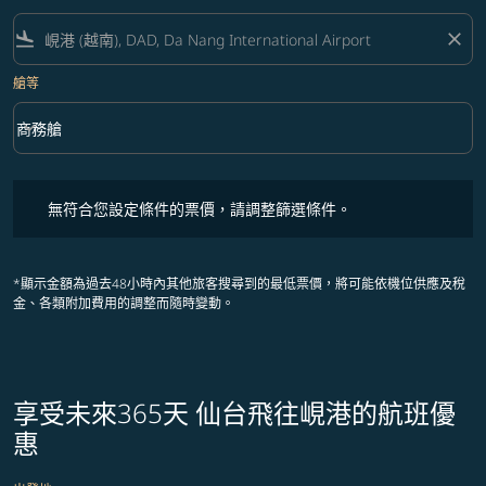
flight_land
close
艙等
keyboard_arrow_down
商務艙
艙等 option 商務艙 Selected
無符合您設定條件的票價，請調整篩選條件。
無符合您設定條件的票價，請調整篩選條件。
*顯示金額為過去48小時內其他旅客搜尋到的最低票價，將可能依機位供應及稅
金、各類附加費用的調整而隨時變動。
享受未來365天 仙台飛往峴港的航班優
惠