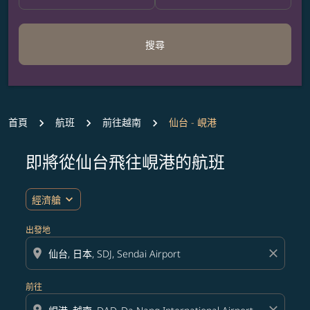
搜尋
首頁
航班
前往越南
仙台 - 峴港
即將從仙台飛往峴港的航班
無符合您設定條件的票價，請調整篩選條件。
expand_more
經濟艙
出發地
location_on
close
前往