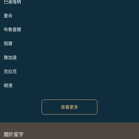
巴塞隆納
曼谷
布魯塞爾
宿霧
雅加達
克拉克
峴港
查看更多
關於星宇