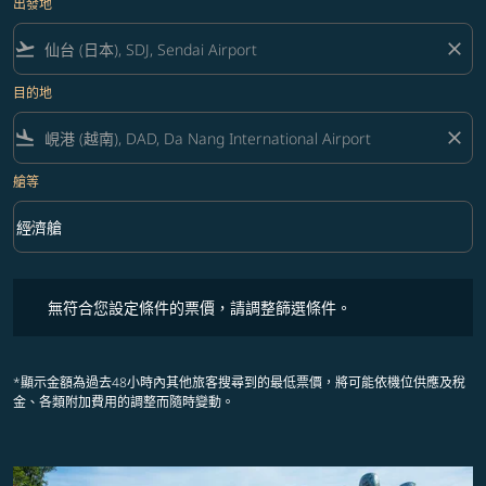
出發地
flight_takeoff
close
目的地
flight_land
close
艙等
keyboard_arrow_down
經濟艙
艙等 option 經濟艙 Selected
無符合您設定條件的票價，請調整篩選條件。
無符合您設定條件的票價，請調整篩選條件。
*顯示金額為過去48小時內其他旅客搜尋到的最低票價，將可能依機位供應及稅
金、各類附加費用的調整而隨時變動。