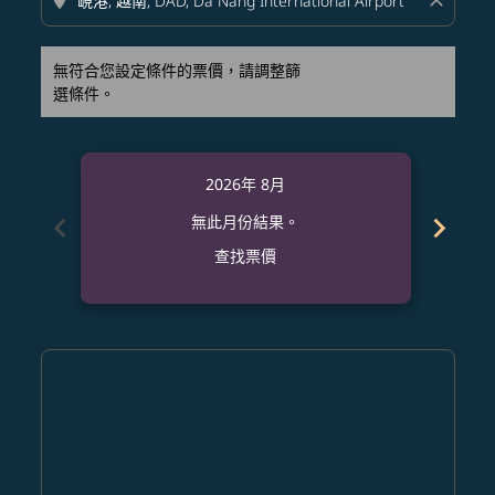
location_on
close
無符合您設定條件的票價，請調整篩
選條件。
2026年 8月
chevron_left
chevron_right
無此月份結果。
查找票價
Displaying fares for 八月-2026
SDJ–DAD: cmp-view-offers-disclaimer. 查找票價
SDJ–DAD: cmp-view-offers-disclaimer. 查找票價
SDJ–DAD: cmp-view-offers-disclaimer. 查
SDJ–DAD: cmp-view-offers-disclaimer
SDJ–DAD: cmp-view-offers-discla
SDJ–DAD: cmp-view-offers-di
SDJ–DAD: cmp-view-offer
SDJ–DAD: cmp-view-of
SDJ–DAD: cmp-vie
SDJ–DAD: cmp
SDJ–DAD:
SDJ–D
S