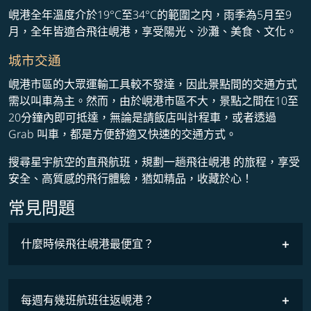
峴港全年溫度介於19°C至34°C的範圍之内，雨季為5月至9
月，全年皆適合飛往峴港，享受陽光、沙灘、美食、文化。
城市交通
峴港市區的大眾運輸工具較不發達，因此景點間的交通方式
需以叫車為主。然而，由於峴港市區不大，景點之間在10至
20分鐘內即可抵達，無論是請飯店叫計程車，或者透過
Grab 叫車，都是方便舒適又快速的交通方式。
搜尋星宇航空的直飛航班，規劃一趟飛往峴港 的旅程，享受
安全、高質感的飛行體驗，猶如精品，收藏於心！
常見問題
什麼時候飛往峴港最便宜？
最低票價
COSMILE會員
每週有幾班航班往返峴港？