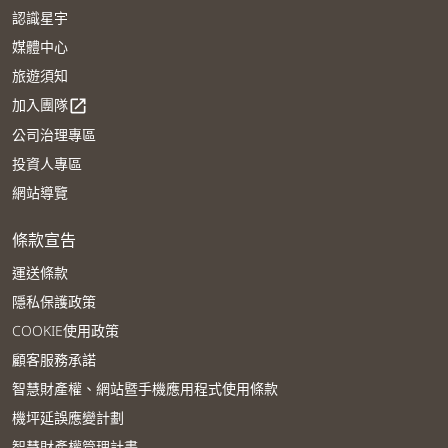
認識星宇
媒體中心
旅遊須知
加入團隊
open_in_new
公司治理專區
投資人專區
網站導覽
條款宣告
運送條款
隱私保護政策
COOKIE使用政策
顧客服務承諾
智慧財產權、網站暨手機應用程式使用條款
機坪延誤應變計劃
智慧財產權管理計畫