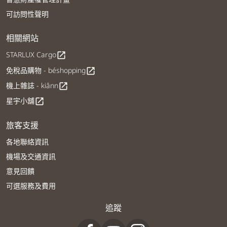
可訪問性聲明
相關網站
STARLUX Cargo
open_in_new
免稅品購物 - béshopping
open_in_new
機上雜誌 - kiânn
open_in_new
星宇小舖
open_in_new
旅客支援
各地聯絡資訊
機場及交通資訊
意見回饋
可選服務及費用
追蹤