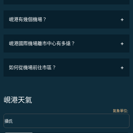
班機時刻表
峴港有幾個機場？
峴港國際機場離市中心有多遠？
如何從機場前往市區？
峴港天氣
氣象單位
:
Weather unit option 攝氏 Selected
keyboard_arrow_down
攝氏