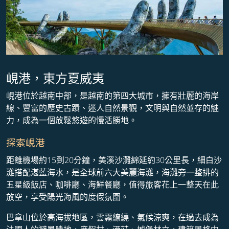
峴港，東方夏威夷
峴港位於越南中部，是越南的第四大城市，擁有壯麗的海岸
線、豐富的歷史古蹟、迷人自然景觀，文明與自然並存的魅
力，成為一個放鬆悠遊的慢活勝地。
探索峴港
距離機場約15到20分鐘，美溪沙灘綿延約30公里長，細白沙
灘搭配湛藍海水，是全球前六大美麗海灘，海灘旁一整排的
五星級飯店、咖啡廳、海鮮餐廳，值得旅客花上一整天在此
放空，享受陽光海風的度假氛圍。
巴拿山位於高海拔地區，雲霧繚繞、氣候涼爽，在過去成為