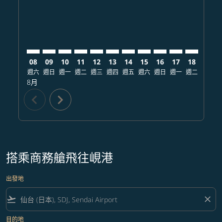
08
09
10
11
12
13
14
15
16
17
18
19
週六
週日
週一
週二
週三
週四
週五
週六
週日
週一
週二
週三
8月
chevron_left
chevron_right
搭乘商務艙飛往峴港
出發地
flight_takeoff
close
目的地