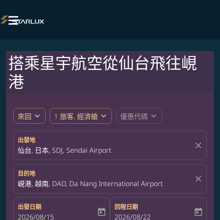

搭乘星宇航空從仙台飛往峴
港
expand_more
expand_more
expand_more
來回
1 旅客, 經濟艙
優惠代碼
出發地
close
仙台, 日本, SDJ, Sendai Airport
目的地
close
峴港, 越南, DAD, Da Nang International Airport
出發日期
回程日期
today
today
fc-booking-departure-date-aria-label
2026/08/15
fc-booking-return-date-aria-label
2026/08/22