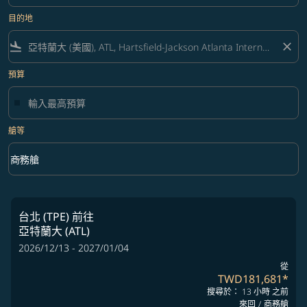
目的地
flight_land
close
預算
艙等
keyboard_arrow_down
商務艙
艙等 option 商務艙 Selected
台北 (TPE)
前往
亞特蘭大 (ATL)
2026/12/13 - 2027/01/04
從
TWD181,681
*
搜尋於： 13 小時 之前
來回
/
商務艙