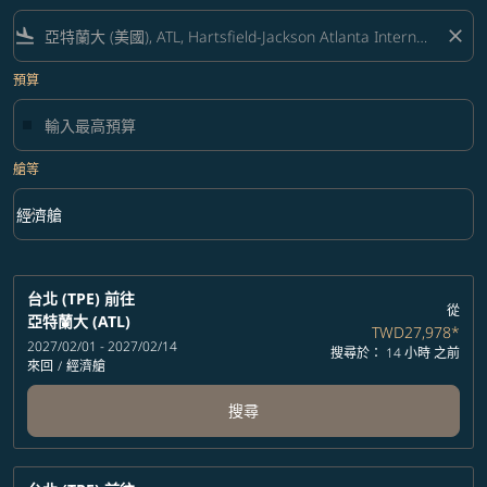
flight_land
close
預算
艙等
keyboard_arrow_down
經濟艙
艙等 option 經濟艙 Selected
台北 (TPE)
前往
從
亞特蘭大 (ATL)
TWD27,978
*
2027/02/01 - 2027/02/14
搜尋於： 14 小時 之前
來回
/
經濟艙
搜尋