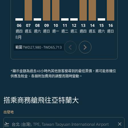
06
07
08
09
10
11
12
13
14
15
16
17
週四
週五
週六
週日
週一
週二
週三
週四
週五
週六
週日
週一
8月
chevron_left
chevron_right
範圍
TWD27,980
-
TWD65,713
*顯示金額為過去48小時內其他旅客搜尋到的最低票價，將可能依機位
供應及稅金、各類附加費用的調整而隨時變動。
搭乘商務艙飛往亞特蘭大
出發地
flight_takeoff
close