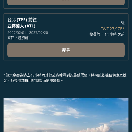
台北 (TPE)
前往
從
亞特蘭大 (ATL)
TWD27,978
*
2027/02/01 - 2027/02/20
搜尋於： 14 小時 之前
來回
/
經濟艙
搜尋
*顯示金額為過去48小時內其他旅客搜尋到的最低票價，將可能依機位供應及稅
金、各類附加費用的調整而隨時變動。