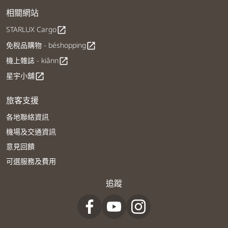
相關網站
STARLUX Cargo
open_in_new
免稅品購物 - béshopping
open_in_new
機上雜誌 - kiânn
open_in_new
星宇小舖
open_in_new
旅客支援
各地聯絡資訊
機場及交通資訊
意見回饋
可選服務及費用
追蹤