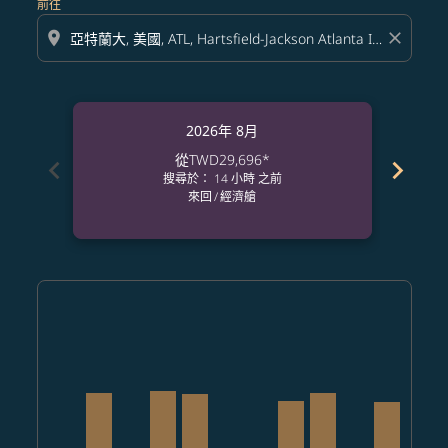
前往
location_on
close
2026年 8月
從
TWD29,696
*
chevron_left
chevron_right
搜尋於： 14 小時 之前
來回
/
經濟艙
Displaying fares for 八月-2026
TPE–ATL: cmp-view-offers-disclaimer. 查找票價
TPE–ATL, 2026/08/07 – 2026/09/05: 從 TWD64,36
TPE–ATL: cmp-view-offers-disclaimer. 查找
TPE–ATL, 2026/08/09 – 2026/08/31: 從 
TPE–ATL, 2026/08/10 – 2026/09/05
TPE–ATL: cmp-view-offers-dis
TPE–ATL: cmp-view-offers
TPE–ATL, 2026/08/13 –
TPE–ATL, 2026/08/
TPE–ATL: cmp
TPE–ATL, 
TPE–A
T