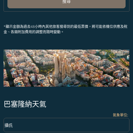
搜尋
*顯示金額為過去48小時內其他旅客搜尋到的最低票價，將可能依機位供應及稅
金、各類附加費用的調整而隨時變動。
巴塞隆納天氣
氣象單位
:
Weather unit option 攝氏 Selected
keyboard_arrow_down
攝氏