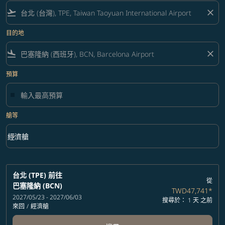
flight_takeoff
close
目的地
flight_land
close
預算
艙等
keyboard_arrow_down
經濟艙
艙等 option 經濟艙 Selected
台北 (TPE)
前往
從
巴塞隆納 (BCN)
TWD47,741
*
2027/05/23 - 2027/06/03
搜尋於： 1 天 之前
來回
/
經濟艙