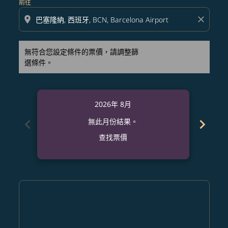
前往
location_on
close
無符合您設定條件的票價，請調整篩
選條件。
2026年 8月
chevron_left
chevron_right
無此月份結果。
查找票價
Displaying fares for 八月-2026