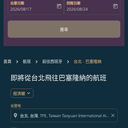
出發日期
回程日期
today
today
fc-booking-departure-date-aria-label
2026/08/17
fc-booking-return-date-aria-label
2026/08/24
搜尋
首頁
航班
前往西班牙
台北 - 巴塞隆納
即將從台北飛往巴塞隆納的航班
無符合您設定條件的票價，請調整篩選條件。
expand_more
經濟艙
出發地
location_on
close