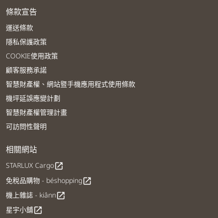
條款宣告
運送條款
隱私保護政策
COOKIE使用政策
顧客服務承諾
智慧財產權、網站暨手機應用程式使用條款
機坪延誤應變計劃
智慧財產權管理計畫
可訪問性聲明
相關網站
STARLUX Cargo
open_in_new
免稅品購物 - béshopping
open_in_new
機上雜誌 - kiânn
open_in_new
星宇小舖
open_in_new