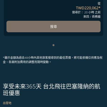
從
TWD220,062
*
搜尋於： 20 小時 之前
來回
/
商務艙
搜尋
顯示 cmp-pagination-showing
*顯示金額為過去48小時內其他旅客搜尋到的最低票價，將可能依機位供應及稅
金、各類附加費用的調整而隨時變動。
享受未來365天 台北飛往巴塞隆納的航
班優惠
出發地