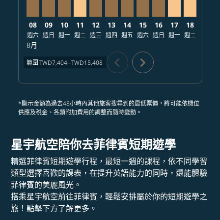
08
09
10
11
12
13
14
15
16
17
18
19
週六
週日
週一
週二
週三
週四
週五
週六
週日
週一
週二
週三
8月
chevron_left
chevron_right
範圍
TWD7,404
-
TWD15,408
*顯示金額為過去48小時內其他旅客搜尋到的最低票價，將可能依機位
供應及稅金、各類附加費用的調整而隨時變動。
星宇航空陪你去菲律賓短期遊學
精選菲律賓短期遊學行程，最短一週的課程，依不同學習
類型選擇喜歡的課表，在提升英語能力的同時，還能體驗
菲律賓的美麗風光。
搭乘星宇航空前往菲律賓，輕鬆安排屬於你的短期遊學之
旅！點擊下方了解更多。