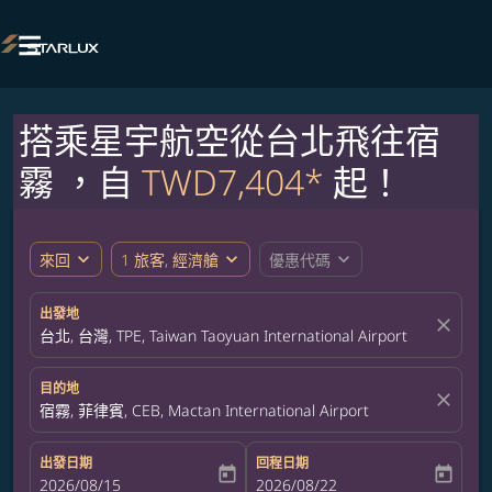

搭乘星宇航空從台北飛往宿
霧 ，自
TWD7,404*
起！
expand_more
expand_more
expand_more
來回
1 旅客, 經濟艙
優惠代碼
出發地
close
台北, 台灣, TPE, Taiwan Taoyuan International Airport
目的地
close
宿霧, 菲律賓, CEB, Mactan International Airport
出發日期
回程日期
today
today
fc-booking-departure-date-aria-label
2026/08/15
fc-booking-return-date-aria-label
2026/08/22