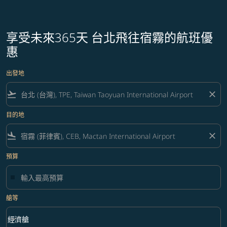
享受未來365天 台北飛往宿霧的航班優
惠
出發地
flight_takeoff
close
目的地
flight_land
close
預算
艙等
keyboard_arrow_down
經濟艙
艙等 option 經濟艙 Selected