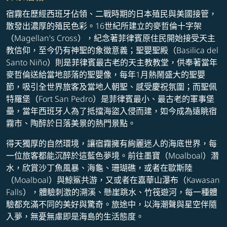
宿霧在歷經西班牙佔領、二戰時期的日本殖民與美國接管，
散發出濃厚的殖民色彩。16世紀所建立的麥哲倫十字架
（Magellan's Cross），紀念著菲律賓原住民開始接受天主
教信仰，至今仍有神聖的象徵意義；聖嬰聖殿（Basilica del
Santo Niño）則是菲律賓最古老的天主教教堂，供奉著當年
麥哲倫送給當地部落的聖嬰像，每年1月熱鬧盛大的聖嬰
節，吸引全世界旅客及當地人朝聖、感受慶祝氛圍；而聖佩
特羅堡（Fort San Pedro）是菲律賓最小、最古老的軍事堡
壘，當年西班牙人為了抵擋海盜入侵而建，如今成為遠眺宿
霧市、陶醉於日落美景的熱門景點。
得天獨厚的自然環境，讓宿霧擁有絢麗迷人的海底世界，每
一位旅客都能沉醉於這藍色夢境。前往墨寶（Moalboal）潛
水，欣賞沙丁魚風暴、海龜、珊瑚礁，或者在歐斯陸
（Moalboal）與鯨鯊共游，又或者在嘉華山瀑布（Kawasan
Falls），體驗刺激的溯溪、懸崖跳水、竹筏遊河，每一種體
驗都充滿不同的美好與驚奇。旅途中，以海潮聲與星空伴隨
入夢，無憂無慮即是海島的生活態度。