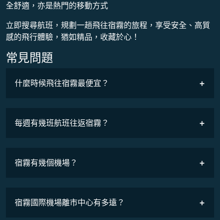
全舒適，亦是熱門的移動方式
立即搜尋航班，規劃一趟飛往宿霧的旅程，享受安全、高質
感的飛行體驗，猶如精品，收藏於心！
常見問題
什麼時候飛往宿霧最便宜？
最低票價
COSMILE會員
每週有幾班航班往返宿霧？
班機時刻表
宿霧有幾個機場？
宿霧國際機場離市中心有多遠？