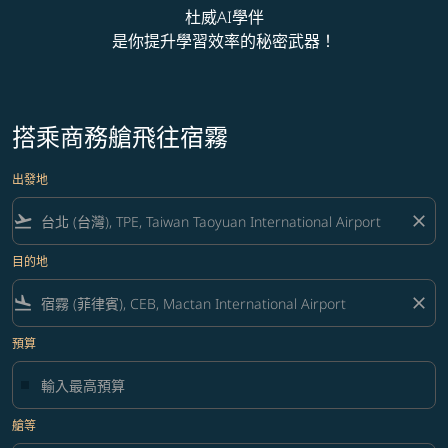
杜威AI學伴
是你提升學習效率的秘密武器！
搭乘商務艙飛往宿霧
出發地
flight_takeoff
close
目的地
flight_land
close
預算
艙等