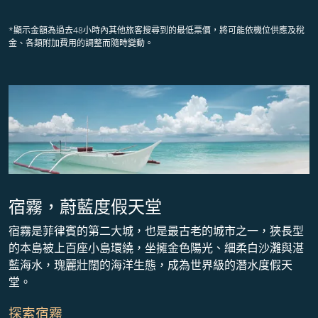
*顯示金額為過去48小時內其他旅客搜尋到的最低票價，將可能依機位供應及稅
金、各類附加費用的調整而隨時變動。
宿霧，蔚藍度假天堂
宿霧是菲律賓的第二大城，也是最古老的城市之一，狹長型
的本島被上百座小島環繞，坐擁金色陽光、細柔白沙灘與湛
藍海水，瑰麗壯闊的海洋生態，成為世界級的潛水度假天
堂。
探索宿霧