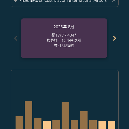
location_on
close
2026年 8月
從
TWD7,404
*
chevron_left
chevron_right
搜尋於： 12 小時 之前
來回
/
經濟艙
Displaying fares for 八月-2026
TPE–CEB, 2026/08/08 – 2026/09/04: 從 TWD9,221
TPE–CEB, 2026/08/09 – 2026/09/07: 從 TWD15,40
TPE–CEB, 2026/08/10 – 2026/09/07: 從 TWD8
TPE–CEB, 2026/08/11 – 2026/09/01: 從 
TPE–CEB, 2026/08/12 – 2026/09/02
TPE–CEB, 2026/08/13 – 2026/0
TPE–CEB, 2026/08/14 – 20
TPE–CEB, 2026/08/15 
TPE–CEB, 2026/08/
TPE–CEB, 2026
TPE–CEB, 
TPE–C
T