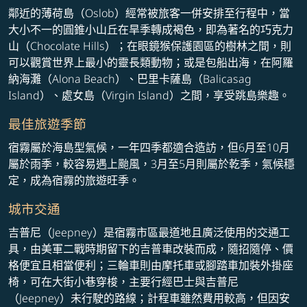
鄰近的薄荷島（Oslob）經常被旅客一併安排至行程中，當
大小不一的圓錐小山丘在旱季轉成褐色，即為著名的巧克力
山（Chocolate Hills）；在眼鏡猴保護園區的樹林之間，則
可以觀賞世界上最小的靈長類動物；或是包船出海，在阿羅
納海灘（Alona Beach）、巴里卡薩島（Balicasag
Island）、處女島（Virgin Island）之間，享受跳島樂趣。
最佳旅遊季節
宿霧屬於海島型氣候，一年四季都適合造訪，但6月至10月
屬於雨季，較容易遇上颱風，3月至5月則屬於乾季，氣候穩
定，成為宿霧的旅遊旺季。
城市交通
吉普尼（Jeepney）是宿霧市區最道地且廣泛使用的交通工
具，由美軍二戰時期留下的吉普車改裝而成，隨招隨停、價
格便宜且相當便利；三輪車則由摩托車或腳踏車加裝外掛座
椅，可在大街小巷穿梭，主要行經巴士與吉普尼
（Jeepney）未行駛的路線；計程車雖然費用較高，但因安