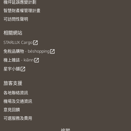
機坪延誤應變計劃
智慧財產權管理計畫
可訪問性聲明
相關網站
STARLUX Cargo
open_in_new
免稅品購物 - béshopping
open_in_new
機上雜誌 - kiânn
open_in_new
星宇小舖
open_in_new
旅客支援
各地聯絡資訊
機場及交通資訊
意見回饋
可選服務及費用
追蹤