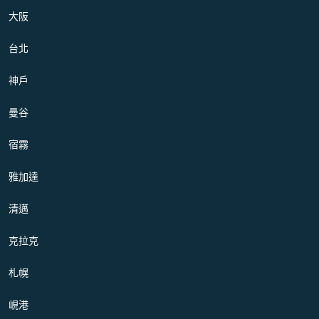
大阪
台北
神戶
曼谷
宿霧
雅加達
清邁
克拉克
札幌
峴港