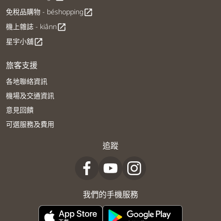
免稅品購物 - béshopping
open_in_new
機上雜誌 - kiânn
open_in_new
星宇小舖
open_in_new
旅客支援
各地聯絡資訊
機場及交通資訊
意見回饋
可選服務及費用
追蹤
我們的手機服務