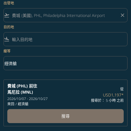
出發地
flight_takeoff
close
目的地
flight_land
艙等
keyboard_arrow_down
經濟艙
艙等 option 經濟艙 Selected
費城 (PHL)
前往
從
馬尼拉 (MNL)
USD1,197
*
2026/10/07 - 2026/10/27
搜尋於： 5 小時 之前
來回
/
經濟艙
搜尋