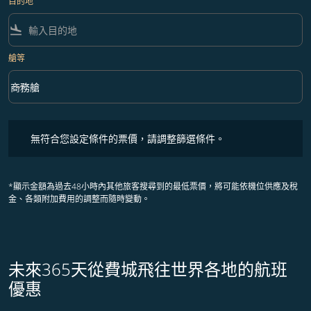
目的地
flight_land
艙等
keyboard_arrow_down
商務艙
艙等 option 商務艙 Selected
無符合您設定條件的票價，請調整篩選條件。
無符合您設定條件的票價，請調整篩選條件。
*顯示金額為過去48小時內其他旅客搜尋到的最低票價，將可能依機位供應及稅
金、各類附加費用的調整而隨時變動。
未來365天從費城飛往世界各地的航班
優惠