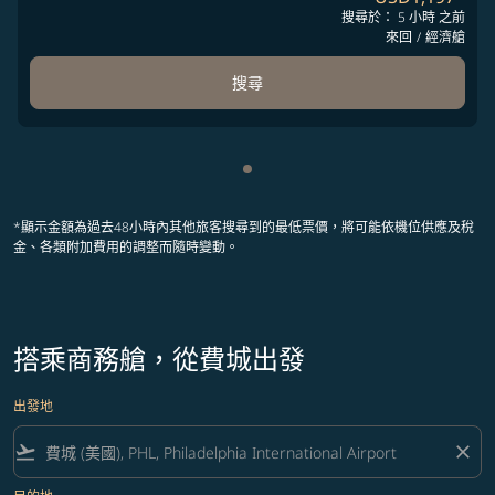
搜尋於： 5 小時 之前
來回
/
經濟艙
搜尋
顯示 cmp-pagination-showing
*顯示金額為過去48小時內其他旅客搜尋到的最低票價，將可能依機位供應及稅
金、各類附加費用的調整而隨時變動。
搭乘商務艙，從費城出發
出發地
flight_takeoff
close