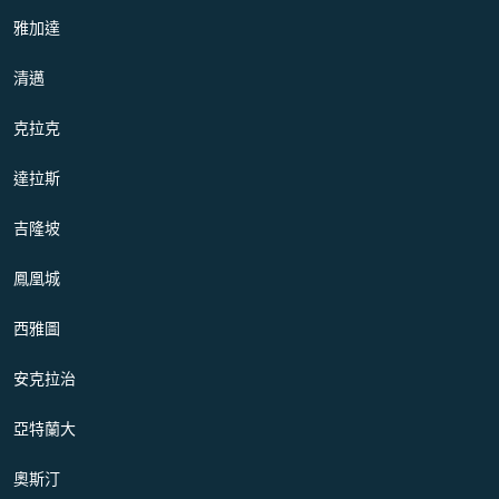
雅加達
清邁
克拉克
達拉斯
吉隆坡
鳳凰城
西雅圖
安克拉治
亞特蘭大
奧斯汀