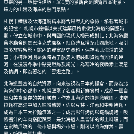
東邊的另一地標性建築，360度的景觀台是飽覽市區街景、
遠方的山巒及海岸的熱門景點。
札幌市鐘樓及北海道廳舊本廳舍是歷史的象徵，承載著城市
的記憶。 札幌市鐘樓以美式建築風格象徵北海道的開墾時
期，佇立在城市中，與周圍的現代大樓形成對比；北海道廳
舊本廳舍則是巴洛克式風格，紅色磚瓦搭配花園綠地，吸引
眾多旅客留影，館內的豐富歷史資料，保存著北海道的故
事；小樽運河則是舊時為了船隻入港裝卸貨物而興建的運
河，在漫漫冬季中點亮燈飾及燭光，為寒冷的夜晚添上暖意
及情調，即為著名的「雪燈之路」。
北海道豐富的自然資源，向來被視為日本的糧倉，而身為北
海道的中心都市，札幌匯聚了名產與新鮮食材，成為一個自
然和美食並存的美好城市。作為北海道的拉麵激戰區，味噌
拉麵在高湯中加入味噌熬製，佐以豆芽、洋蔥和中粗捲麵，
成為日本三大拉麵流派之一；成吉思汗烤肉以鐵鍋燒烤，吸
飽醬汁的羊肉搭配蔬菜，是北海道人盡皆知的鄉土料理；而
在家喻戶曉的二條市場與場外市場，則可以將海鮮丼、壽
司、螃蟹一網打盡。