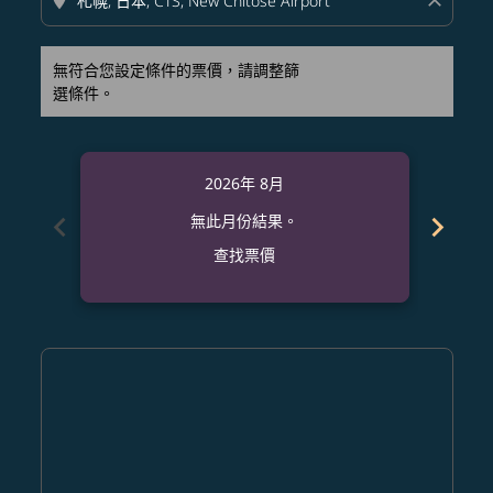
location_on
close
無符合您設定條件的票價，請調整篩
選條件。
2026年 8月
chevron_left
chevron_right
無此月份結果。
查找票價
Displaying fares for 八月-2026
PHL–CTS: cmp-view-offers-disclaimer. 查找票價
PHL–CTS: cmp-view-offers-disclaimer. 查找票價
PHL–CTS: cmp-view-offers-disclaimer. 查找
PHL–CTS: cmp-view-offers-disclaimer
PHL–CTS: cmp-view-offers-discla
PHL–CTS: cmp-view-offers-di
PHL–CTS: cmp-view-offer
PHL–CTS: cmp-view-of
PHL–CTS: cmp-vie
PHL–CTS: cmp
PHL–CTS:
PHL–C
P