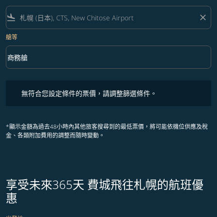
flight_land
close
艙等
keyboard_arrow_down
商務艙
艙等 option 商務艙 Selected
無符合您設定條件的票價，請調整篩選條件。
無符合您設定條件的票價，請調整篩選條件。
*顯示金額為過去48小時內其他旅客搜尋到的最低票價，將可能依機位供應及稅
金、各類附加費用的調整而隨時變動。
享受未來365天 費城飛往札幌的航班優
惠