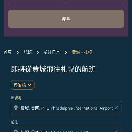
搜尋
首頁
航班
前往日本
費城 - 札幌
即將從費城飛往札幌的航班
無符合您設定條件的票價，請調整篩選條件。
expand_more
經濟艙
出發地
location_on
close
前往