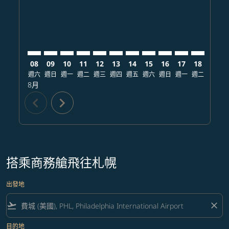
08
09
10
11
12
13
14
15
16
17
18
19
週六
週日
週一
週二
週三
週四
週五
週六
週日
週一
週二
週三
8月
chevron_left
chevron_right
搭乘商務艙飛往札幌
出發地
flight_takeoff
close
目的地