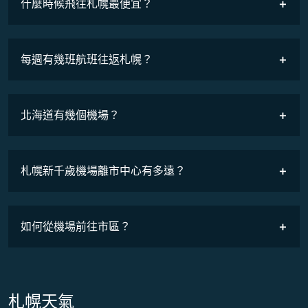
什麼時候飛往札幌最便宜？
最低票價
COSMILE會員
每週有幾班航班往返札幌？
班機時刻表
北海道有幾個機場？
札幌新千歲機場離市中心有多遠？
如何從機場前往市區？
札幌天氣