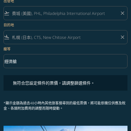
出發地
flight_takeoff
close
目的地
flight_land
close
艙等
keyboard_arrow_down
經濟艙
艙等 option 經濟艙 Selected
無符合您設定條件的票價，請調整篩選條件。
無符合您設定條件的票價，請調整篩選條件。
*顯示金額為過去48小時內其他旅客搜尋到的最低票價，將可能依機位供應及稅
金、各類附加費用的調整而隨時變動。