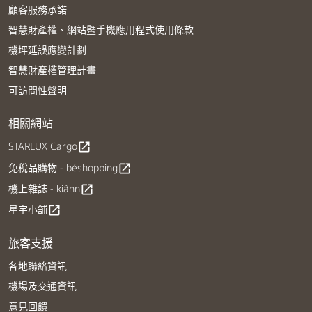
顧客服務承諾
智慧財產權、網站暨手機應用程式使用條款
機坪延誤應變計劃
智慧財產權管理計畫
可訪問性聲明
相關網站
STARLUX Cargo
open_in_new
免稅品購物 - béshopping
open_in_new
機上雜誌 - kiânn
open_in_new
星宇小舖
open_in_new
旅客支援
各地聯絡資訊
機場及交通資訊
意見回饋