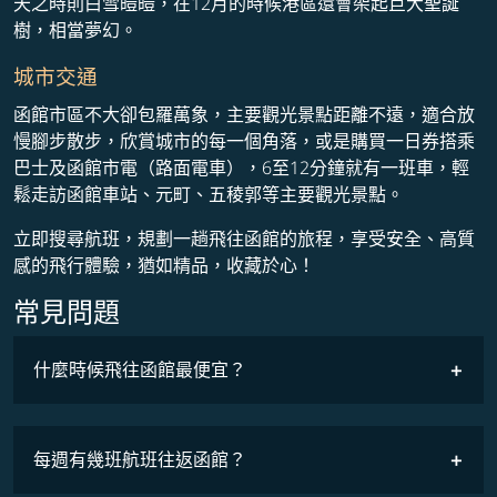
天之時則白雪皚皚，在12月的時候港區還會架起巨大聖誕
樹，相當夢幻。
城市交通
函館市區不大卻包羅萬象，主要觀光景點距離不遠，適合放
慢腳步散步，欣賞城市的每一個角落，或是購買一日券搭乘
巴士及函館市電（路面電車），6至12分鐘就有一班車，輕
鬆走訪函館車站、元町、五稜郭​等主要觀光景點。
立即搜尋航班，規劃一趟飛往函館的旅程，享受安全、高質
感的飛行體驗，猶如精品，收藏於心！
常見問題
什麼時候飛往函館最便宜？
最低票價
COSMILE會員
每週有幾班航班往返函館？