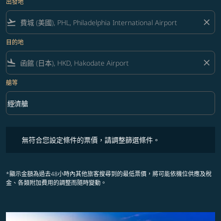
出發地
flight_takeoff
close
目的地
flight_land
close
艙等
keyboard_arrow_down
經濟艙
艙等 option 經濟艙 Selected
無符合您設定條件的票價，請調整篩選條件。
無符合您設定條件的票價，請調整篩選條件。
*顯示金額為過去48小時內其他旅客搜尋到的最低票價，將可能依機位供應及稅
金、各類附加費用的調整而隨時變動。