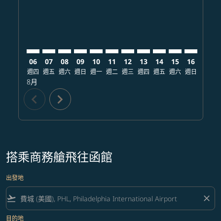
06
07
08
09
10
11
12
13
14
15
16
17
週四
週五
週六
週日
週一
週二
週三
週四
週五
週六
週日
週一
8月
chevron_left
chevron_right
搭乘商務艙飛往函館
出發地
flight_takeoff
close
目的地