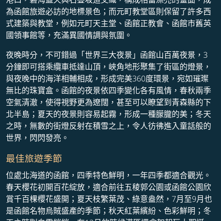
為函館旅遊必訪的地標景色；而元町教堂區則保留了許多西
式建築與教堂，例如元町天主堂、函館正教會、函館市舊英
國領事館等，充滿異國情調與氛圍。
夜晚時分，不可錯過「世界三大夜景」函館山百萬夜景，3
分鐘即可搭乘纜車抵達山頂，峽角地形聚集了街區的燈景，
與夜晚中的海洋相輔相成，形成完美360度環景，宛如璀璨
無比的珠寶盒。函館的夜景依四季變化各有風情，春秋兩季
空氣清澈，使得視野更為遼闊，甚至可以瞭望到青森縣的下
北半島；夏天的夜景則容易起霧，形成一種朦朧的美；冬天
之時，無數的街燈反射在積雪之上，令人彷彿進入童話般的
世界，閃閃發亮。
最佳旅遊季節
位處北海道的函館，四季特色鮮明，一年四季都適合觀光。
春天櫻花初開百花綻放，適合前往五稜郭公園或函館公園欣
賞千百棵櫻花盛開；夏天枝繁葉茂、綠意盎然，7月至9月也
是函館名物烏賊盛產的季節；秋天紅葉繽紛、色彩鮮明；冬