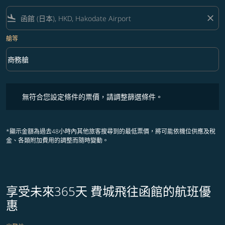
flight_land
close
艙等
keyboard_arrow_down
商務艙
艙等 option 商務艙 Selected
無符合您設定條件的票價，請調整篩選條件。
無符合您設定條件的票價，請調整篩選條件。
*顯示金額為過去48小時內其他旅客搜尋到的最低票價，將可能依機位供應及稅
金、各類附加費用的調整而隨時變動。
享受未來365天 費城飛往函館的航班優
惠