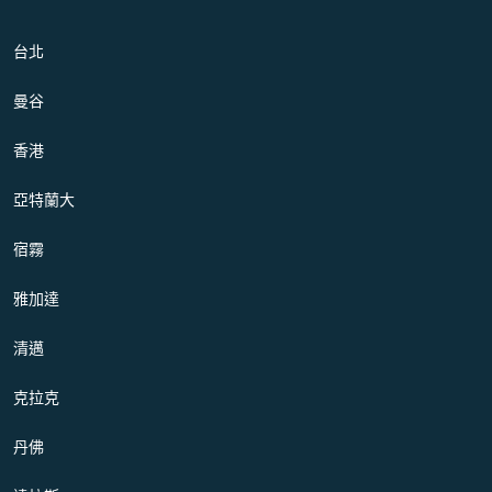
台北
曼谷
香港
亞特蘭大
宿霧
雅加達
清邁
克拉克
丹佛