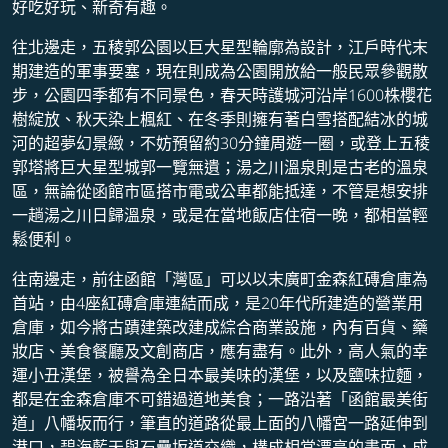
好吃好玩、新奇有趣。
往北邊走，五稜郭公園以巨大星型輪廓為設計，江戶時代末
期建造的軍事要塞​，現在則成為公園開放給一般民眾參觀散
步，公園四季都有不同景色，春天時護城河沿岸1600株櫻花
樹綻放、秋天染上楓紅、在冬季則擁有著白雪搭配結冰的城
河的超夢幻景緻，不妨預留約30分鐘周遊一圈，或登上五稜
郭塔將巨大星型城郭一覽無遺；湯之川溫泉則是古老的溫泉
區，無論從函館市區搭市電或公車都能抵達，不管是想安排
一趟湯之川日歸溫泉，或是在當地飯店住宿一晚，都相當輕
鬆便利。
往南邊走，前往函館「灣區」可以以末廣町金森紅磚倉庫為
首站，由4座紅磚倉庫連結而成，是20年代所建造的營業用
倉庫，如今將古蹟建築改建成綜合商業設施，內有百貨、藥
妝店、美食餐廳及文創商店，應有盡有。此外，高人氣的幸
運小丑漢堡，被譽為全日本最美味的漢堡，以及鹽味拉麵，
都是在金森倉庫不可錯過道地美食；一路沿著「函館最美街
道」八幡坂而行，筆直的道路從最上面的八幡宮一路延伸到
港口，碧海藍天與石疊坂道交織，構成相當漂亮的畫面，成