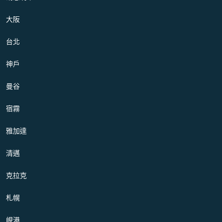
大阪
台北
神戶
曼谷
宿霧
雅加達
清邁
克拉克
札幌
峴港