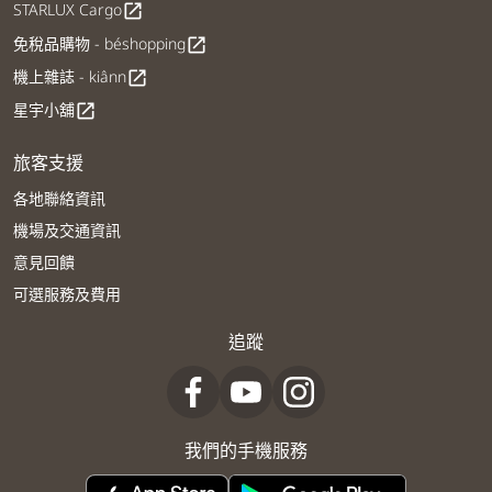
STARLUX Cargo
open_in_new
免稅品購物 - béshopping
open_in_new
機上雜誌 - kiânn
open_in_new
星宇小舖
open_in_new
旅客支援
各地聯絡資訊
機場及交通資訊
意見回饋
可選服務及費用
追蹤
我們的手機服務