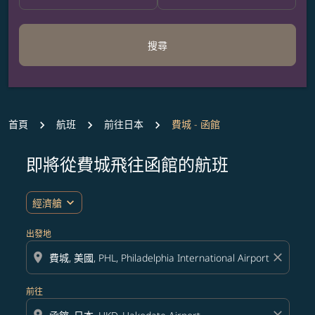
搜尋
首頁
航班
前往日本
費城 - 函館
即將從費城飛往函館的航班
無符合您設定條件的票價，請調整篩選條件。
expand_more
經濟艙
出發地
location_on
close
前往