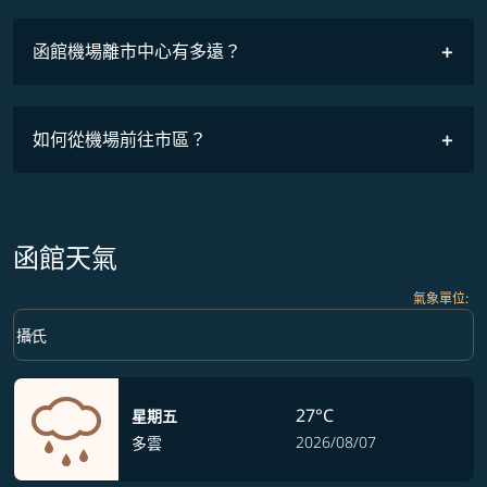
班機時刻表
函館機場離市中心有多遠？
如何從機場前往市區？
函館天氣
氣象單位
:
Weather unit option 攝氏 Selected
keyboard_arrow_down
攝氏
27°C
星期五
2026/08/07
多雲