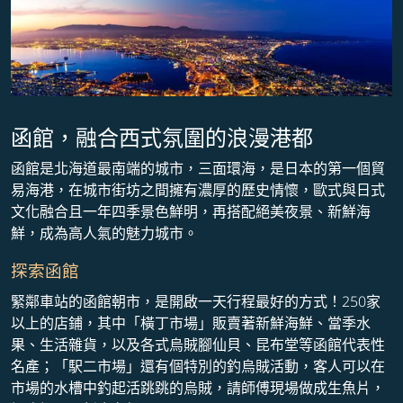
函館，融合西式氛圍的浪漫港都
函館是北海道最南端的城市，三面環海，是日本的第一個貿
易海港，在城市街坊之間擁有濃厚的歷史情懷，歐式與日式
文化融合且一年四季景色鮮明，再搭配絕美夜景、新鮮海
鮮，成為高人氣的魅力城市。
探索函館
緊鄰車站的函館朝市，是開啟一天行程最好的方式！250家
以上的店鋪，其中「橫丁市場」販賣著新鮮海鮮、當季水
果、生活雜貨，以及各式烏賊腳仙貝、昆布堂等函館代表性
名產；「駅二市場​」還有個特別的釣烏賊活動，客人可以在
市場的水槽中釣起活跳跳的烏賊，請師傅現場做成生魚片，