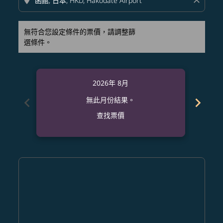
location_on
close
無符合您設定條件的票價，請調整篩
選條件。
2026年 8月
chevron_left
chevron_right
無此月份結果。
查找票價
Displaying fares for 八月-2026
PHL–HKD: cmp-view-offers-disclaimer. 查找票價
PHL–HKD: cmp-view-offers-disclaimer. 查找票價
PHL–HKD: cmp-view-offers-disclaimer. 查
PHL–HKD: cmp-view-offers-disclaime
PHL–HKD: cmp-view-offers-discl
PHL–HKD: cmp-view-offers-di
PHL–HKD: cmp-view-offer
PHL–HKD: cmp-view-o
PHL–HKD: cmp-vie
PHL–HKD: cmp
PHL–HKD:
PHL–H
P