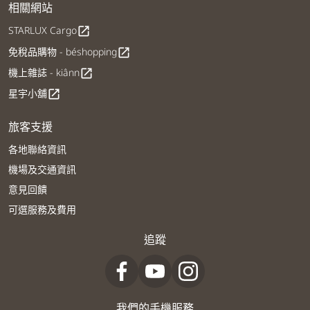
相關網站
STARLUX Cargo
open_in_new
免稅品購物 - béshopping
open_in_new
機上雜誌 - kiânn
open_in_new
星宇小舖
open_in_new
旅客支援
各地聯絡資訊
機場及交通資訊
意見回饋
可選服務及費用
追蹤
我們的手機服務