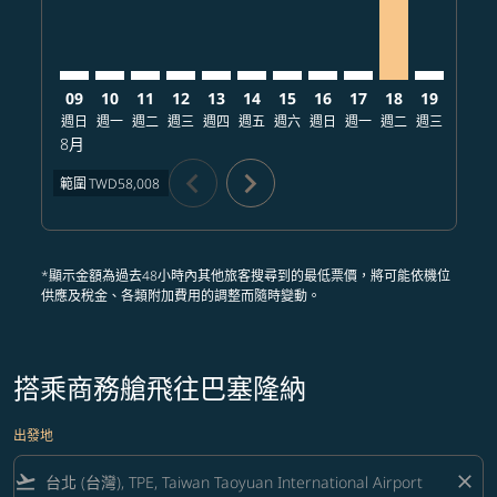
09
10
11
12
13
14
15
16
17
18
19
20
週日
週一
週二
週三
週四
週五
週六
週日
週一
週二
週三
週四
8月
chevron_left
chevron_right
範圍
TWD58,008
*顯示金額為過去48小時內其他旅客搜尋到的最低票價，將可能依機位
供應及稅金、各類附加費用的調整而隨時變動。
搭乘商務艙飛往巴塞隆納
出發地
flight_takeoff
close