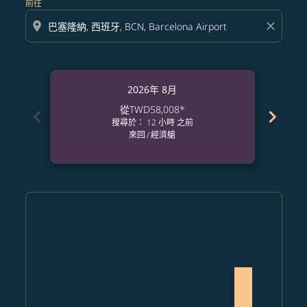
前往
location_on
close
2026年 8月
從
TWD58,008
*
chevron_left
chevron_right
搜尋於： 12 小時 之前
來回
/
經濟艙
Displaying fares for 八月-2026
TPE–BCN: cmp-view-offers-disclaimer. 查找票價
TPE–BCN: cmp-view-offers-disclaimer. 查找票價
TPE–BCN: cmp-view-offers-disclaimer. 查
TPE–BCN: cmp-view-offers-disclaimer
TPE–BCN: cmp-view-offers-discla
TPE–BCN: cmp-view-offers-di
TPE–BCN: cmp-view-offer
TPE–BCN: cmp-view-of
TPE–BCN: cmp-vie
TPE–BCN, 202
TPE–BCN:
TPE–B
T