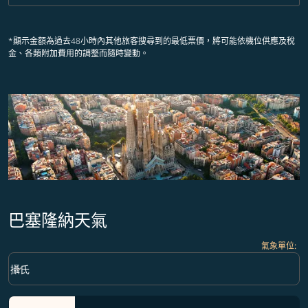
*顯示金額為過去48小時內其他旅客搜尋到的最低票價，將可能依機位供應及稅
金、各類附加費用的調整而隨時變動。
巴塞隆納天氣
氣象單位
:
Weather unit option 攝氏 Selected
keyboard_arrow_down
攝氏