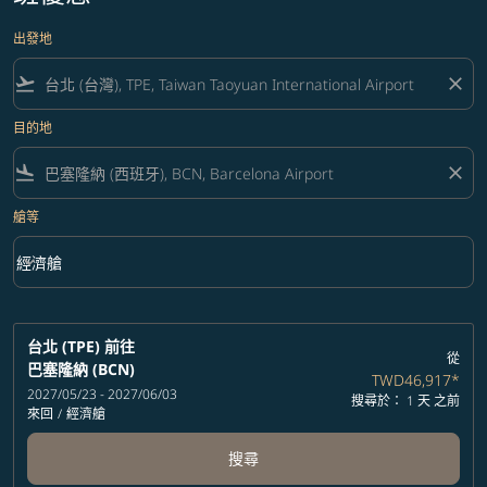
出發地
flight_takeoff
close
目的地
flight_land
close
艙等
keyboard_arrow_down
經濟艙
艙等 option 經濟艙 Selected
台北 (TPE)
前往
從
巴塞隆納 (BCN)
TWD46,917
*
2027/05/23 - 2027/06/03
搜尋於： 1 天 之前
來回
/
經濟艙
搜尋