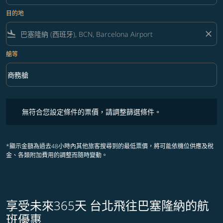
目的地
flight_land
close
艙等
keyboard_arrow_down
商務艙
艙等 option 商務艙 Selected
無符合您設定條件的票價，請調整篩選條件。
無符合您設定條件的票價，請調整篩選條件。
*顯示金額為過去48小時內其他旅客搜尋到的最低票價，將可能依機位供應及稅
金、各類附加費用的調整而隨時變動。
享受未來365天 台北飛往巴塞隆納的航
班優惠