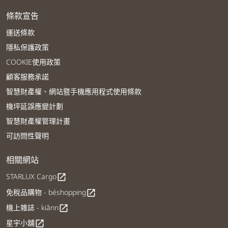
條款宣告
運送條款
隱私保護政策
COOKIE使用政策
顧客服務承諾
智慧財產權、網站暨手機應用程式使用條款
機坪延誤應變計劃
智慧財產權管理計畫
可訪問性聲明
相關網站
STARLUX Cargo
open_in_new
免稅品購物 - béshopping
open_in_new
機上雜誌 - kiânn
open_in_new
星宇小舖
open_in_new