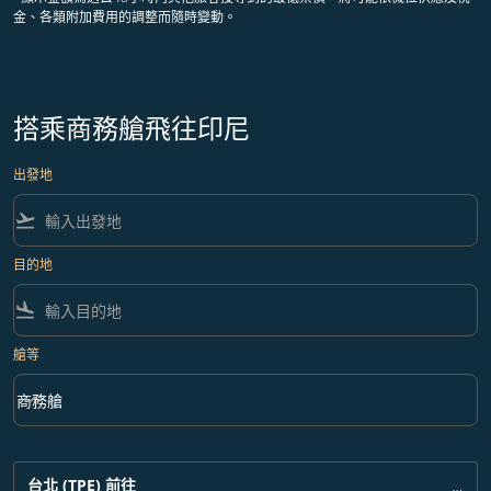
金、各類附加費用的調整而隨時變動。
搭乘商務艙飛往印尼
出發地
flight_takeoff
目的地
flight_land
艙等
keyboard_arrow_down
商務艙
艙等 option 商務艙 Selected
台北 (TPE)
前往