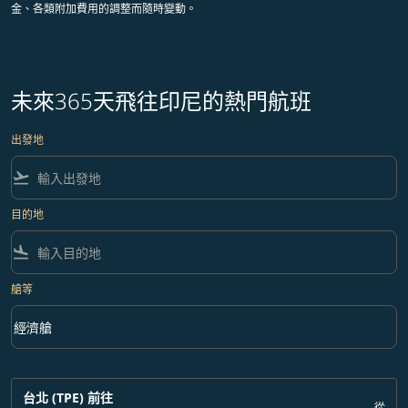
金、各類附加費用的調整而隨時變動。
未來365天飛往印尼的熱門航班
出發地
flight_takeoff
目的地
flight_land
艙等
keyboard_arrow_down
經濟艙
艙等 option 經濟艙 Selected
台北 (TPE)
前往
從