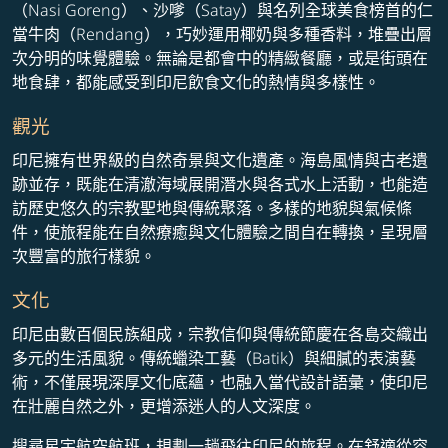
（Nasi Goreng）、沙嗲（Satay）與名列全球美食榜首的仁
當牛肉（Rendang），巧妙運用椰奶與多種香料，堆疊出層
次分明的味覺體驗。無論是都會中的精緻餐廳，或是街頭在
地食肆，都能感受到印尼飲食文化的熱情與多樣性。
觀光
印尼擁有世界級的自然奇景與文化遺產。海島風情與古老遺
跡並存，既能在清澈海域展開潛水與各式水上活動，也能造
訪歷史悠久的宗教聖地與傳統聚落。多樣的地貌與氣候條
件，使旅程能在自然療癒與文化體驗之間自在轉換，呈現層
次豐富的旅行樣貌。
文化
印尼由數百個民族組成，宗教信仰與傳統節慶在各島交織出
多元的生活風貌。傳統蠟染工藝（Batik）與細膩的表演藝
術，不僅展現深厚文化底蘊，也融入當代設計語彙，使印尼
在壯麗自然之外，更增添迷人的人文深度。
搜尋星宇航空航班，規劃一趟飛往印尼的旅程。在舒適從容