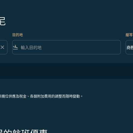
尼
目的地
艙等
close
flight_land
keyboard_arrow_down
商
艙等 
依機位供應及稅金、各類附加費用的調整而隨時變動。