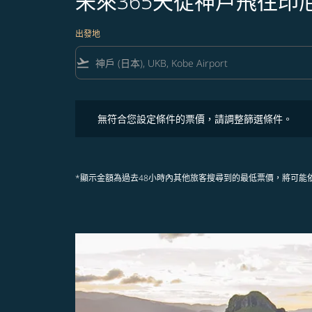
未來365天從神戶飛往印
出發地
flight_takeoff
無符合您設定條件的票價，請調整篩選條件。
無符合您設定條件的票價，請調整篩選條件。
*顯示金額為過去48小時內其他旅客搜尋到的最低票價，將可能