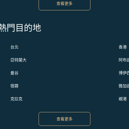
查看更多
s 的熱門目的地
台北
香港
亞特蘭大
阿布
曼谷
博伊
宿霧
雅加
克拉克
峴港
查看更多