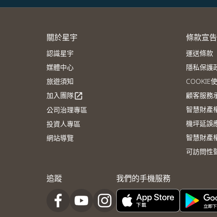
關於星宇
條款宣告
認識星宇
運送條款
媒體中心
隱私保護
旅遊須知
COOKI
加入團隊
顧客服務
open_in_new
智慧財產
公司治理專區
機坪延誤
投資人專區
智慧財產
網站導覽
可訪問性
追蹤
我們的手機服務