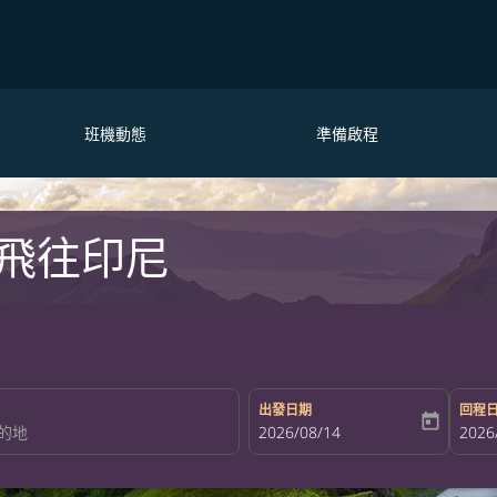
班機動態
準備啟程
飛往印尼
出發日期
回程
today
fc-booking-departure-date-aria-la
2026/08/14
fc-bo
2026