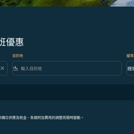
班優惠
目的地
艙等
close
flight_land
keyboard_arrow_down
經
艙等 
依機位供應及稅金、各類附加費用的調整而隨時變動。