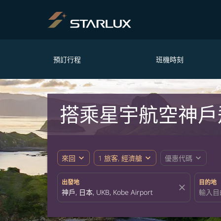
預訂行程
班機時刻
搭乘星宇航空神戶
expand_more
expand_more
expand_more
來回
1 旅客, 經濟艙
優惠代碼
出發地
目的地
close