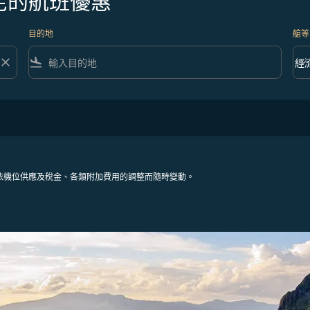
尼的航班優惠
目的地
艙等
close
flight_land
keyboard_arrow_down
經
艙等 
依機位供應及稅金、各類附加費用的調整而隨時變動。