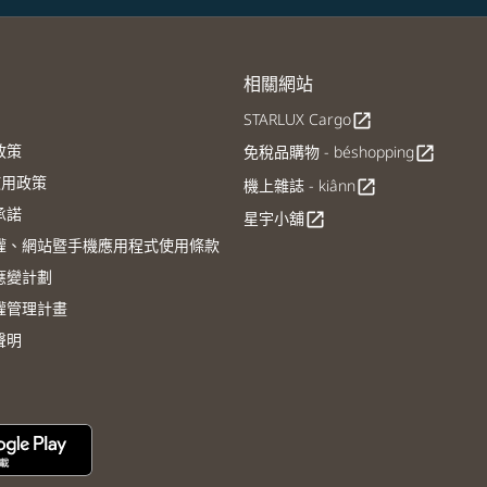
相關網站
STARLUX Cargo
open_in_new
政策
免稅品購物 - béshopping
open_in_new
E使用政策
機上雜誌 - kiânn
open_in_new
承諾
星宇小舖
open_in_new
權、網站暨手機應用程式使用條款
應變計劃
權管理計畫
聲明