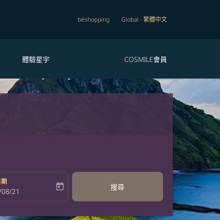
béshopping
Global
-
繁體中文
體驗星宇
COSMILE會員
日期
today
搜尋
bel
oking-return-date-aria-label
/08/21