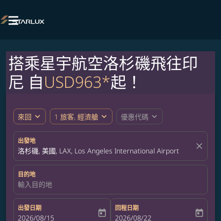

搭乘星宇航空洛杉磯飛往印
尼 自
USD963*
起！
expand_more
expand_more
expand_more
來回
1 旅客, 經濟艙
優惠代碼
出發地
close
洛杉磯, 美國, LAX, Los Angeles International Airport
目的地
輸入目的地
出發日期
回程日期
today
today
fc-booking-departure-date-aria-label
2026/08/15
fc-booking-return-date-aria-label
2026/08/22