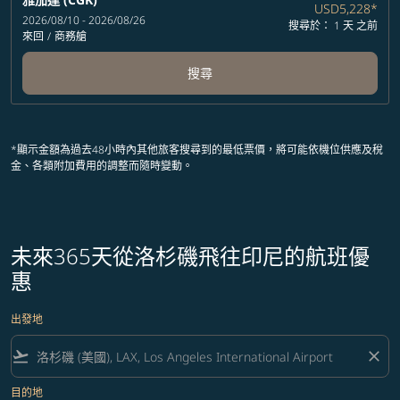
USD5,228
*
2026/08/10 - 2026/08/26
搜尋於： 1 天 之前
來回
/
商務艙
搜尋
*顯示金額為過去48小時內其他旅客搜尋到的最低票價，將可能依機位供應及稅
金、各類附加費用的調整而隨時變動。
未來365天從洛杉磯飛往印尼的航班優
惠
出發地
flight_takeoff
close
目的地