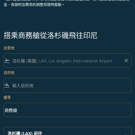
金、各類附加費用的調整而隨時變動。
搭乘商務艙從洛杉磯飛往印尼
出發地
flight_takeoff
close
目的地
flight_land
艙等
keyboard_arrow_down
商務艙
艙等 option 商務艙 Selected
洛杉磯 (LAX)
前往