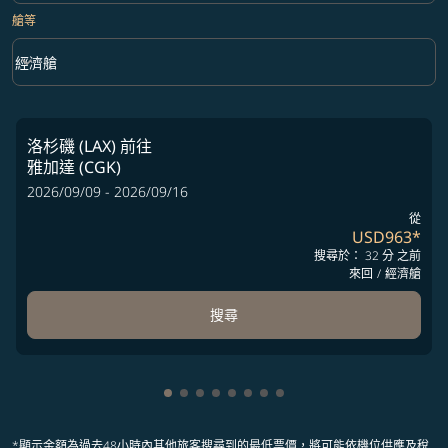
艙等
keyboard_arrow_down
經濟艙
艙等 option 經濟艙 Selected
洛杉磯 (LAX)
前往
雅加達 (CGK)
2026/09/09 - 2026/09/16
從
USD963
*
搜尋於： 32 分 之前
來回
/
經濟艙
搜尋
顯示 cmp-pagination-showing-card 1
顯示 cmp-pagination-showing-card
顯示 cmp-pagination-showing-ca
顯示 cmp-pagination-showing-
顯示 cmp-pagination-showin
顯示 cmp-pagination-showi
顯示 cmp-pagination-sho
顯示 cmp-pagination-s
*顯示金額為過去48小時內其他旅客搜尋到的最低票價，將可能依機位供應及稅