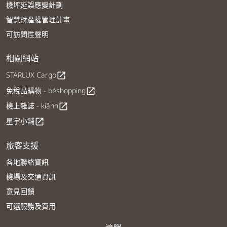
機坪延誤應變計劃
智慧財產權管理計畫
可訪問性聲明
相關網站
STARLUX Cargo
open_in_new
免稅品購物 - béshopping
open_in_new
機上雜誌 - kiânn
open_in_new
星宇小舖
open_in_new
旅客支援
各地聯絡資訊
機場及交通資訊
意見回饋
可選服務及費用