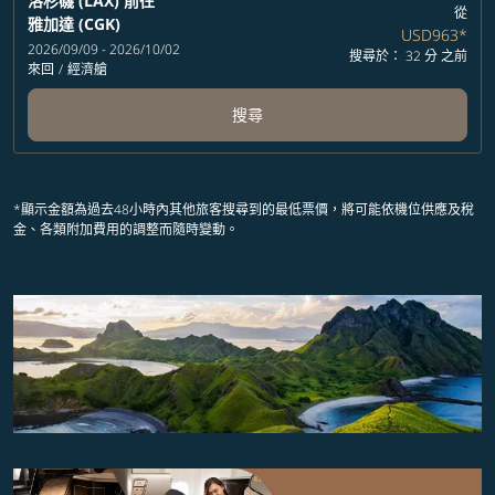
洛杉磯 (LAX)
前往
從
雅加達 (CGK)
USD963
*
2026/09/09 - 2026/10/02
搜尋於： 32 分 之前
來回
/
經濟艙
搜尋
*顯示金額為過去48小時內其他旅客搜尋到的最低票價，將可能依機位供應及稅
金、各類附加費用的調整而隨時變動。