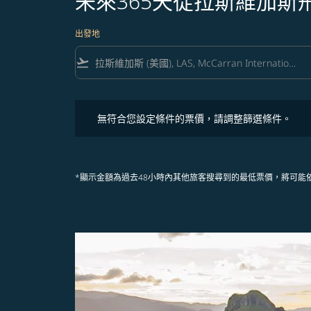
未來365天從拉斯維加斯
出發地
flight_takeoff
無符合您設定條件的票價，請調整篩選條件。
無符合您設定條件的票價，請調整篩選條件。
*顯示金額為過去48小時內其他旅客搜尋到的最低票價，將可能