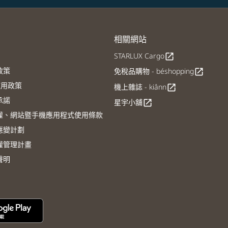
相關網站
STARLUX Cargo
open_in_new
政策
免稅品購物 - béshopping
open_in_new
E使用政策
機上雜誌 - kiânn
open_in_new
承諾
星宇小舖
open_in_new
權、網站暨手機應用程式使用條款
應變計劃
權管理計畫
聲明