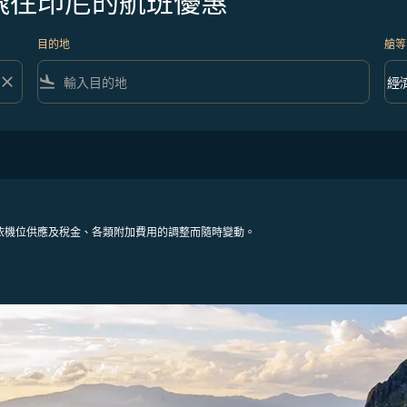
飛往印尼的航班優惠
目的地
艙等
close
flight_land
keyboard_arrow_down
經
艙等 
依機位供應及稅金、各類附加費用的調整而隨時變動。