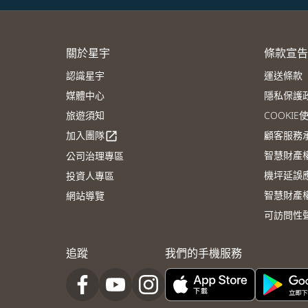
關於星宇
條款宣告
認識星宇
運送條款
媒體中心
隱私保護
旅遊須知
COOKI
加入團隊
顧客服務
open_in_new
智慧財產
公司治理專區
機坪延誤
投資人專區
智慧財產
網站導覽
可訪問性
追蹤
我們的手機服務