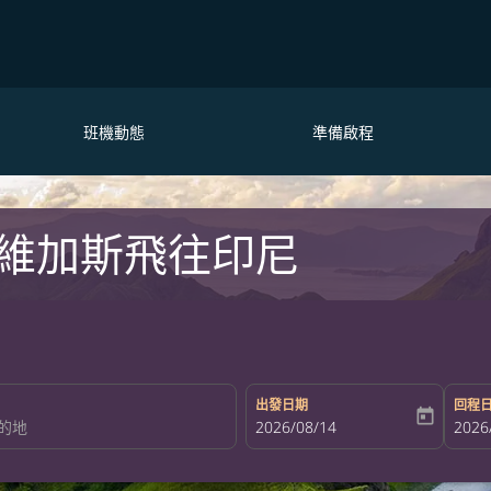
班機動態
準備啟程
維加斯飛往印尼
出發日期
回程
today
fc-booking-departure-date-aria-la
2026/08/14
fc-bo
2026