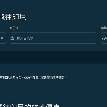
飛往印尼
目的地
艙等
close
flight_land
keyboard_arrow_down
商
艙等 
依機位供應及稅金、各類附加費用的調整而隨時變動。