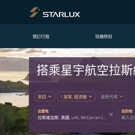
預訂行程
班機時刻
搭乘星宇航空拉斯
expand_more
expand_more
expand_more
來回
1 旅客, 經濟艙
優惠代碼
出發地
目的地
close