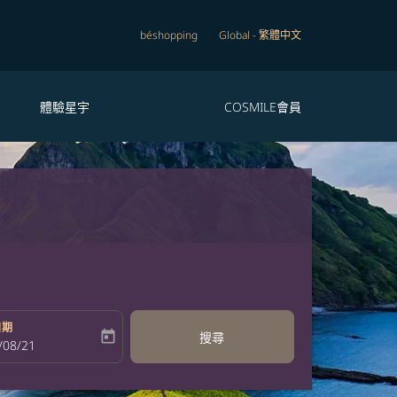
béshopping
Global
-
繁體中文
體驗星宇
COSMILE會員
日期
today
搜尋
bel
oking-return-date-aria-label
/08/21