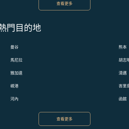
查看更多
s 的熱門目的地
曼谷
熊本
馬尼拉
胡志
雅加達
清邁
峴港
峇里
河內
函館
查看更多