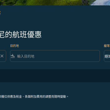
尼
尼的航班優惠
目的地
艙等
close
flight_land
keyboard_arrow_down
經
艙等 
依機位供應及稅金、各類附加費用的調整而隨時變動。