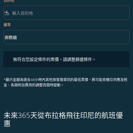
目的地
flight_land
艙等
keyboard_arrow_down
商務艙
艙等 option 商務艙 Selected
無符合您設定條件的票價，請調整篩選條件。
無符合您設定條件的票價，請調整篩選條件。
*顯示金額為過去48小時內其他旅客搜尋到的最低票價，將可能依機位供應及稅
金、各類附加費用的調整而隨時變動。
未來365天從布拉格飛往印尼的航班優
惠