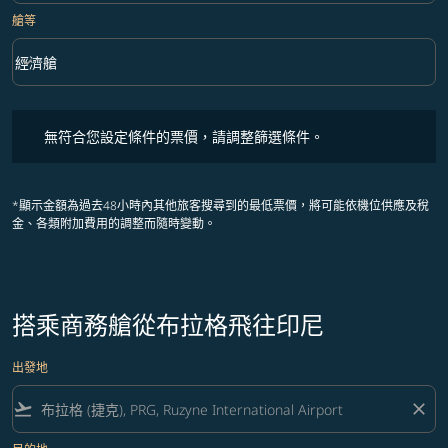
艙等
keyboard_arrow_down
經濟艙
艙等 option 經濟艙 Selected
無符合您設定條件的票價，請調整篩選條件。
無符合您設定條件的票價，請調整篩選條件。
*顯示金額為過去48小時內其他旅客搜尋到的最低票價，將可能依機位供應及稅
金、各類附加費用的調整而隨時變動。
搭乘商務艙從布拉格飛往印尼
出發地
flight_takeoff
close