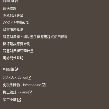
條款宣告
運送條款
隱私保護政策
COOKIE使用政策
顧客服務承諾
智慧財產權、網站暨手機應用程式使用條款
機坪延誤應變計劃
智慧財產權管理計畫
可訪問性聲明
相關網站
STARLUX Cargo
open_in_new
免稅品購物 - béshopping
open_in_new
機上雜誌 - kiânn
open_in_new
星宇小舖
open_in_new