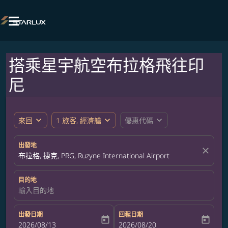

搭乘星宇航空布拉格飛往印
尼
expand_more
expand_more
expand_more
來回
1 旅客, 經濟艙
優惠代碼
出發地
close
布拉格, 捷克, PRG, Ruzyne International Airport
目的地
輸入目的地
出發日期
回程日期
today
today
fc-booking-departure-date-aria-label
2026/08/13
fc-booking-return-date-aria-label
2026/08/20