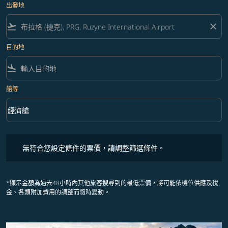
出發地
flight_takeoff
close
目的地
flight_land
艙等
keyboard_arrow_down
經濟艙
艙等 option 經濟艙 Selected
無符合您設定條件的票價，請調整篩選條件。
無符合您設定條件的票價，請調整篩選條件。
*顯示金額為過去48小時內其他旅客搜尋到的最低票價，將可能依機位供應及稅
金、各類附加費用的調整而隨時變動。