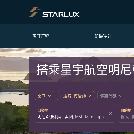
預訂行程
班機時刻
搭乘星宇航空明尼
expand_more
expand_more
expand_more
來回
1 旅客, 經濟艙
優惠代碼
出發地
目的地
close