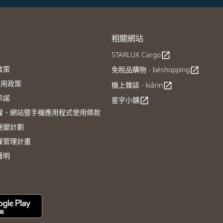
相關網站
STARLUX Cargo
open_in_new
政策
免稅品購物 - béshopping
open_in_new
E使用政策
機上雜誌 - kiânn
open_in_new
承諾
星宇小舖
open_in_new
權、網站暨手機應用程式使用條款
應變計劃
權管理計畫
聲明