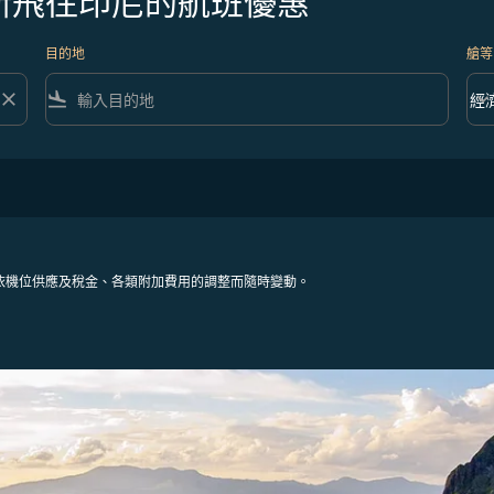
斯飛往印尼的航班優惠
目的地
艙等
close
flight_land
keyboard_arrow_down
經
艙等 
依機位供應及稅金、各類附加費用的調整而隨時變動。