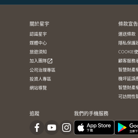
關於星宇
條款宣告
認識星宇
運送條款
媒體中心
隱私保護
旅遊須知
COOKI
加入團隊
顧客服務
open_in_new
智慧財產
公司治理專區
機坪延誤
投資人專區
智慧財產
網站導覽
可訪問性
追蹤
我們的手機服務