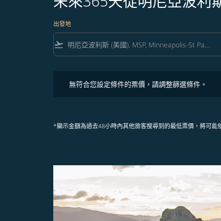
未來365天從明尼亞波利
出發地
flight_takeoff
無符合您設定條件的票價，請調整篩選條件。
無符合您設定條件的票價，請調整篩選條件。
*顯示金額為過去48小時內其他旅客搜尋到的最低票價，將可能