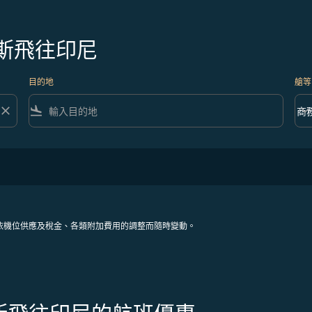
斯飛往印尼
目的地
艙等
close
flight_land
keyboard_arrow_down
商
艙等 
依機位供應及稅金、各類附加費用的調整而隨時變動。