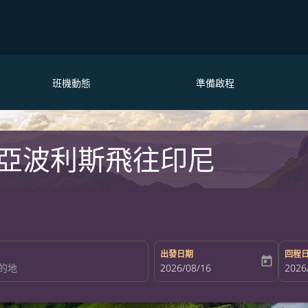
班機動態
準備啟程
亞波利斯飛往印尼
出發日期
回程
today
fc-booking-departure-date-aria-la
2026/08/16
fc-bo
2026