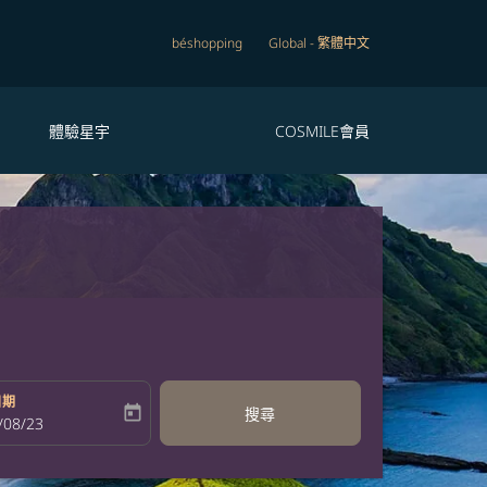
béshopping
Global
-
繁體中文
體驗星宇
COSMILE會員
日期
today
搜尋
bel
oking-return-date-aria-label
/08/23