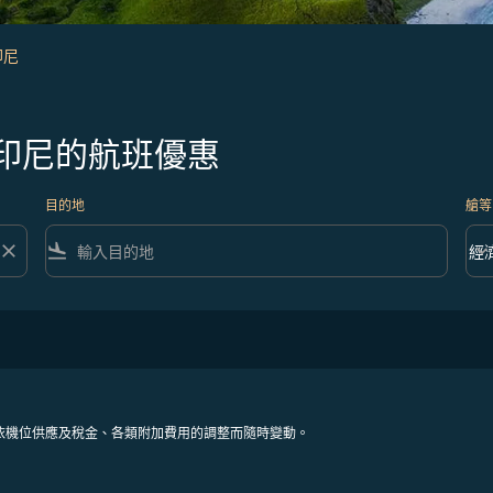
印尼
印尼的航班優惠
目的地
艙等
close
flight_land
keyboard_arrow_down
經
艙等 
依機位供應及稅金、各類附加費用的調整而隨時變動。