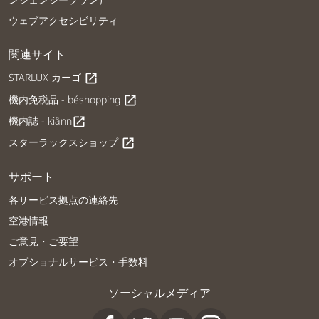
ウェブアクセシビリティ
関連サイト
STARLUX カーゴ
open_in_new
機内免税品 - béshopping
open_in_new
機内誌 - kiânn
open_in_new
スターラックスショップ
open_in_new
サポート
各サービス拠点の連絡先
空港情報
ご意見・ご要望
オプショナルサービス・手数料
ソーシャルメディア