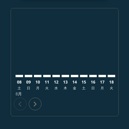
Displaying fares for 8月-2026
SHI–DAD: cmp-view-offers-disclaimer. オファーを探
SHI–DAD: cmp-view-offers-disclaimer. オファ
SHI–DAD: cmp-view-offers-disclaimer.
SHI–DAD: cmp-view-offers-disclaim
SHI–DAD: cmp-view-offers-disc
SHI–DAD: cmp-view-offers-d
SHI–DAD: cmp-view-offe
SHI–DAD: cmp-view-
SHI–DAD: cmp-vi
SHI–DAD: cm
SHI–DAD:
SHI–
S
08
09
10
11
12
13
14
15
16
17
18
19
土
日
月
火
水
木
金
土
日
月
火
水
8月
chevron_left
chevron_right