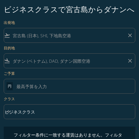
ビジネスクラスで宮古島からダナンへ
出発地
flight_takeoff
close
目的地
flight_land
close
ご予算
円
クラス
keyboard_arrow_down
ビジネスクラス
クラス option ビジネスクラス Selected
フィルター条件に一致する運賃はありません。フィルター条件を調整
フィルター条件に一致する運賃はありません。フィルタ