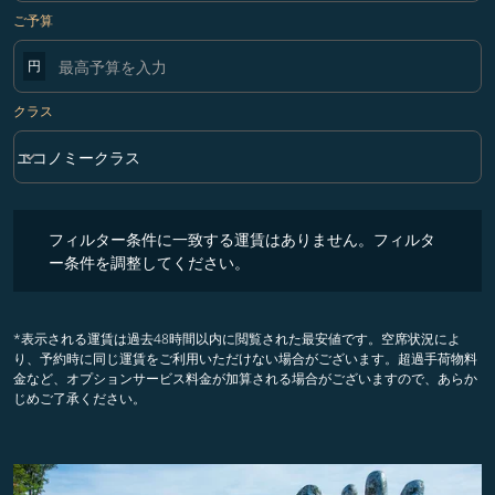
ご予算
円
クラス
keyboard_arrow_down
エコノミークラス
クラス option エコノミークラス Selected
フィルター条件に一致する運賃はありません。フィルター条件を調整
フィルター条件に一致する運賃はありません。フィルタ
ー条件を調整してください。
*表示される運賃は過去48時間以内に閲覧された最安値です。空席状況によ
り、予約時に同じ運賃をご利用いただけない場合がございます。超過手荷物料
金など、オプションサービス料金が加算される場合がございますので、あらか
じめご了承ください。