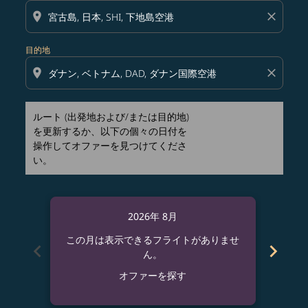
location_on
close
目的地
location_on
close
ルート (出発地および/または目的地)
を更新するか、以下の個々の日付を
操作してオファーを見つけてくださ
い。
2026年 8月
この月は表示できるフライトがありませ
この
chevron_left
chevron_right
ん。
オファーを探す