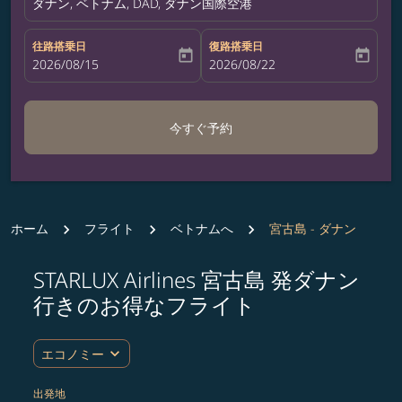
ダナン, ベトナム, DAD, ダナン国際空港
往路搭乗日
復路搭乗日
today
today
fc-booking-departure-date-aria-label
2026/08/15
fc-booking-return-date-aria-label
2026/08/22
今すぐ予約
ホーム
フライト
ベトナムへ
宮古島 - ダナン
STARLUX Airlines 宮古島 発ダナン
ルート (出発地および/または目的地) を更新するか、
行きのお得なフライト
expand_more
エコノミー
出発地