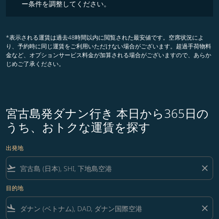
ー条件を調整してください。
*表示される運賃は過去48時間以内に閲覧された最安値です。空席状況によ
り、予約時に同じ運賃をご利用いただけない場合がございます。超過手荷物料
金など、オプションサービス料金が加算される場合がございますので、あらか
じめご了承ください。
宮古島発ダナン行き 本日から365日の
うち、おトクな運賃を探す
出発地
flight_takeoff
close
目的地
flight_land
close