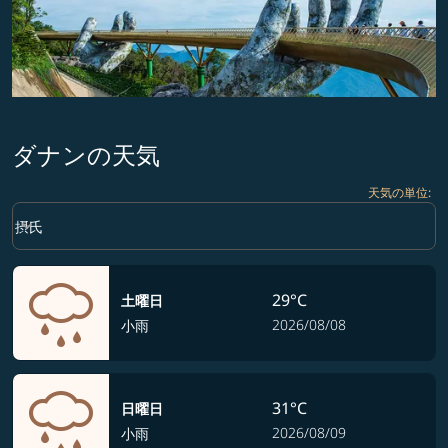
ダナンの天気
天気の単位
:
Weather unit option 摂氏 Selected
keyboard_arrow_down
摂氏
29°C
土曜日
2026/08/08
小雨
31°C
日曜日
2026/08/09
小雨