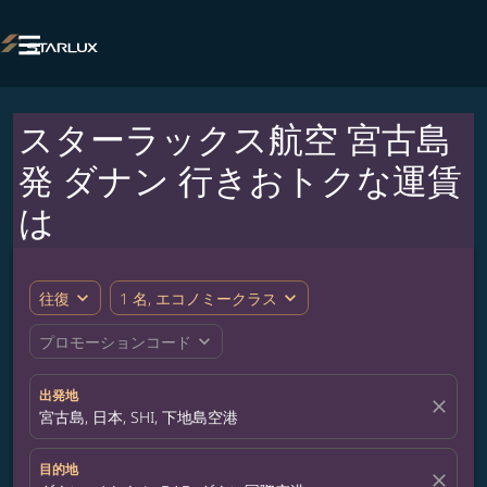

スターラックス航空 宮古島
発 ダナン 行きおトクな運賃
は
expand_more
expand_more
往復
1 名, エコノミークラス
expand_more
プロモーションコード
出発地
close
宮古島, 日本, SHI, 下地島空港
目的地
close