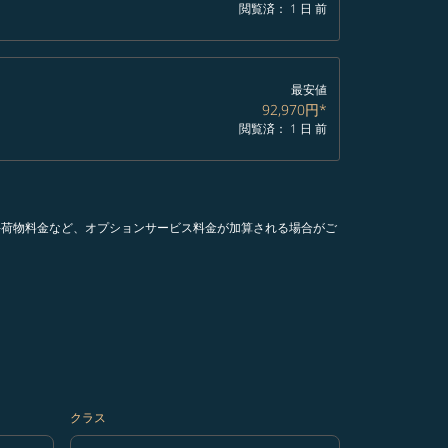
閲覧済： 1 日 前
最安値
92,970円
*
閲覧済： 1 日 前
手荷物料金など、オプションサービス料金が加算される場合がご
クラス