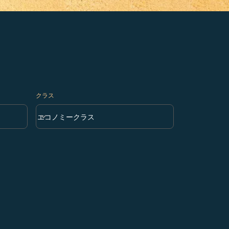
クラス
keyboard_arrow_down
エコノミークラス
クラス option エコノミークラス Selected