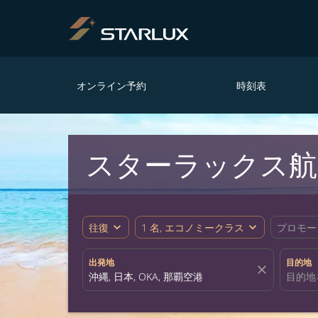
オンライン予約
時刻表
スターラックス
expand_more
expand_more
往復
1 名, エコノミークラス
プロモー
出発地
目的地
close