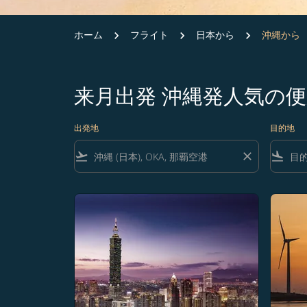
ホーム
フライト
日本から
沖縄から
来月出発 沖縄発人気の
出発地
目的地
flight_takeoff
close
flight_land