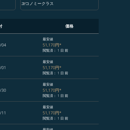
keyboard_arrow_down
エコノミークラス
クラス option エコノミークラス Selected
付
価格
最安値
/04
51,170円
*
閲覧済： 1 日 前
最安値
/01
51,170円
*
閲覧済： 1 日 前
最安値
/30
51,170円
*
閲覧済： 1 日 前
最安値
/11
51,170円
*
閲覧済： 1 日 前
最安値