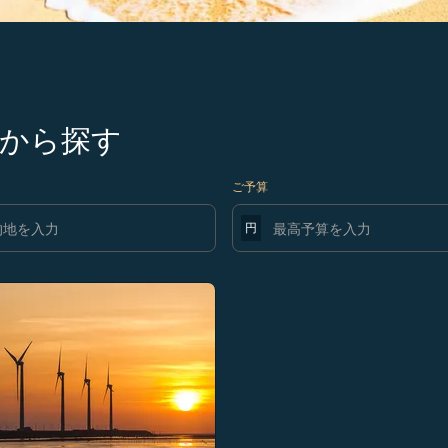
便から探す
ご予算
円