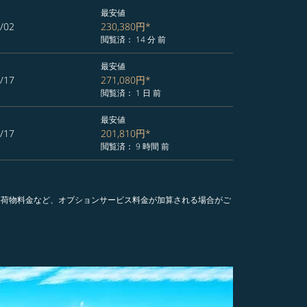
最安値
/02
230,380円
*
閲覧済： 14 分 前
最安値
/17
271,080円
*
閲覧済： 1 日 前
最安値
/17
201,810円
*
閲覧済： 9 時間 前
手荷物料金など、オプションサービス料金が加算される場合がご