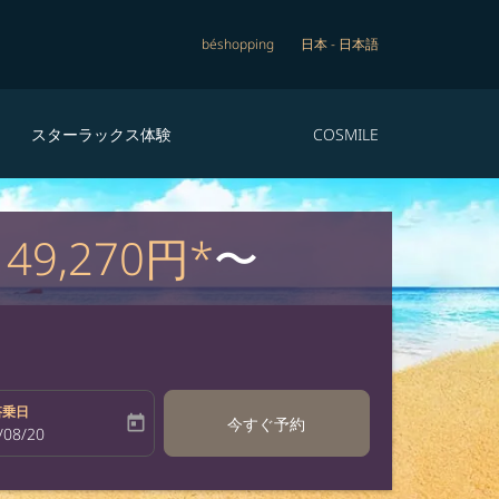
béshopping
日本
-
日本語
スターラックス体験
COSMILE
は
49,270円*
〜
搭乗日
today
今すぐ予約
bel
oking-return-date-aria-label
/08/20