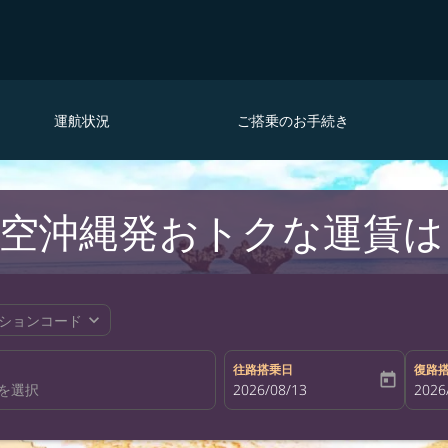
運航状況
ご搭乗のお手続き
航空沖縄発おトクな運賃
expand_more
ションコード
往路搭乗日
復路
today
fc-booking-departure-date-aria-la
2026/08/13
fc-bo
2026