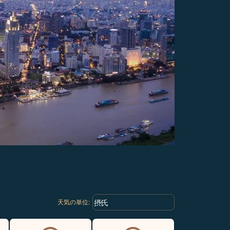
Weather unit option 摂氏 Selected
keyboard_arrow_down
摂氏
天気の単位
: