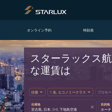
オンライン予約
時刻表
スターラックス航
な運賃は
expand_more
expand_more
往復
1 名, エコノミークラス
プロモー
出発地
目的地
close