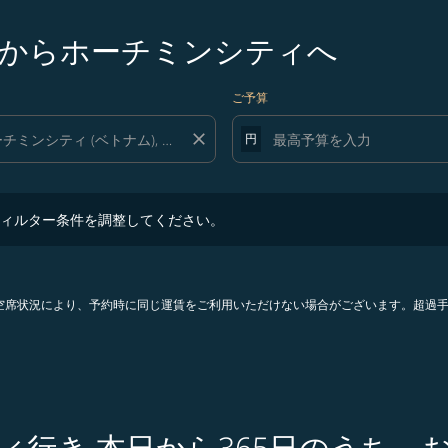
からホーチミンシティへ
ご予算
close
円
ター条件を調整してください。
ィルター条件を調整してください。
。空席状況により、予約時に同じ運賃をご利用いただけない場合がございます。超過
ィ行き 本日から365日のうち、