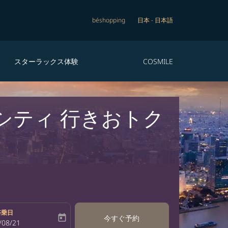
béshopping
日本
-
日本語
スターラックス体験
COSMILE
シティ 行きおトク
搭乗日
today
今すぐ予約
bel
oking-return-date-aria-label
/08/21