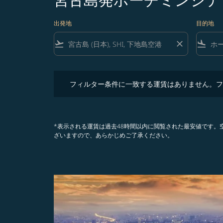
出発地
目的地
flight_takeoff
close
flight_land
フィルター条件に一致する運賃はありません。フィル
フィルター条件に一致する運賃はありません。フ
*表示される運賃は過去48時間以内に閲覧された最安値です
ざいますので、あらかじめご了承ください。