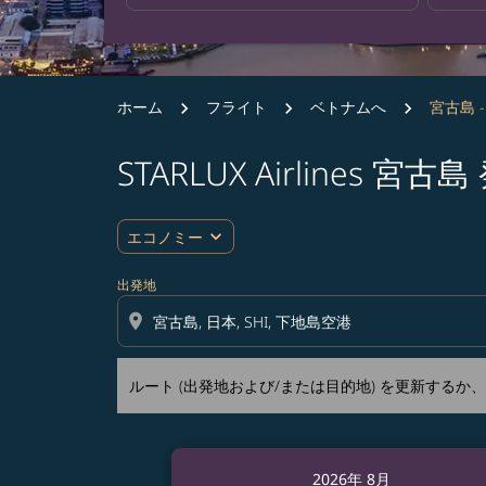
ホーム
フライト
ベトナムへ
宮古島 
STARLUX Airline
ルート (出発地および/または目的地) を更
expand_more
エコノミー
出発地
location_on
ルート (出発地および/または目的地) を更新する
2026年 8月