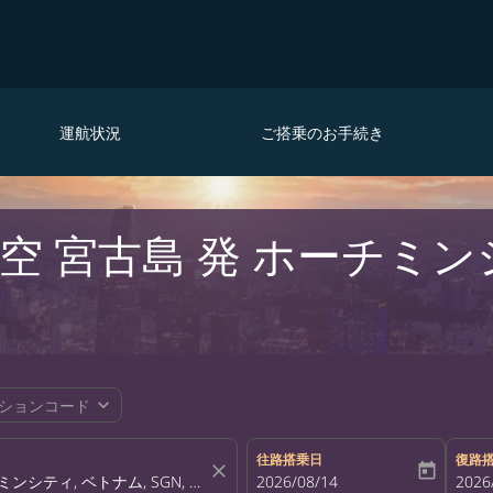
運航状況
ご搭乗のお手続き
空 宮古島 発 ホーチミン
expand_more
ションコード
往路搭乗日
復路
close
today
fc-booking-departure-date-aria-la
2026/08/14
fc-bo
2026