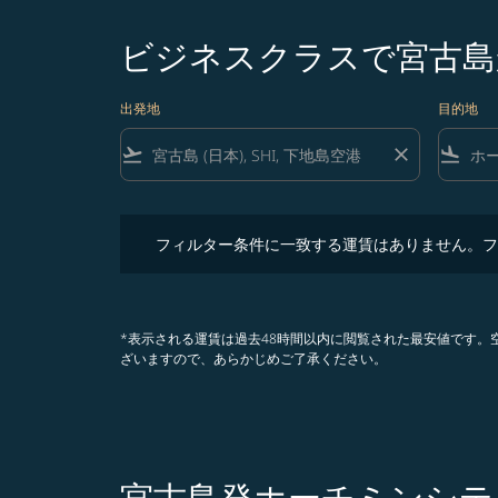
ビジネスクラスで宮古島
出発地
目的地
flight_takeoff
close
flight_land
フィルター条件に一致する運賃はありません。フィル
フィルター条件に一致する運賃はありません。フ
*表示される運賃は過去48時間以内に閲覧された最安値です
ざいますので、あらかじめご了承ください。
宮古島発ホーチミンシテ