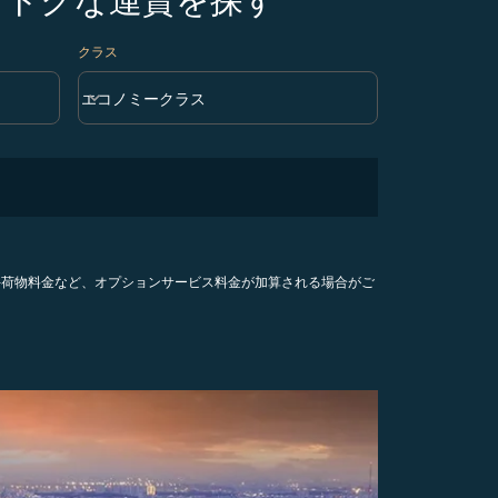
クラス
keyboard_arrow_down
エコノミークラス
クラス option エコノミークラス Selected
手荷物料金など、オプションサービス料金が加算される場合がご