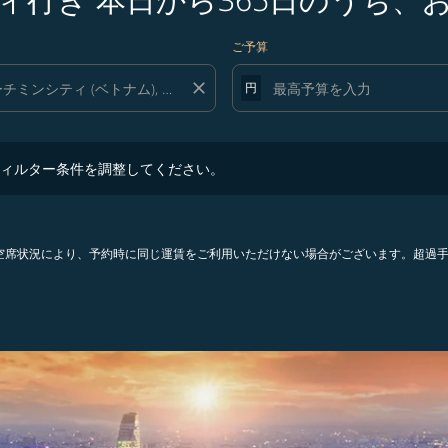
ご予算
close
円
ター条件を調整してください。
ィルター条件を調整してください。
。空席状況により、予約時に同じ運賃をご利用いただけない場合がございます。超過