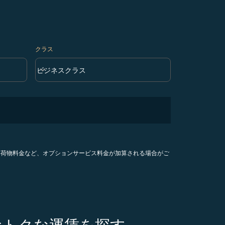
クラス
keyboard_arrow_down
ビジネスクラス
クラス option ビジネスクラス Selected
手荷物料金など、オプションサービス料金が加算される場合がご
おトクな運賃を探す