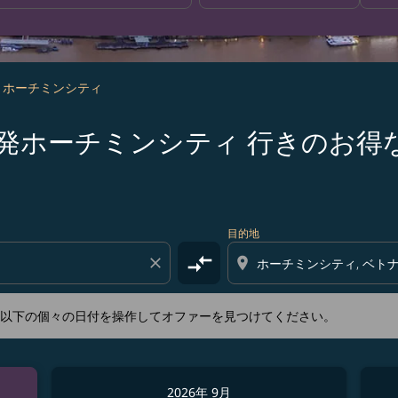
- ホーチミンシティ
s 宮古島 発ホーチミンシティ 行きの
新するか、以下の個々の日付を操作してオファーを見つけてくださ
目的地
compare_arrows
close
location_on
か、以下の個々の日付を操作してオファーを見つけてください。
2026年 9月