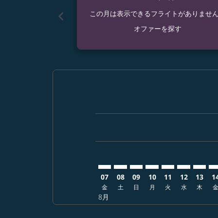
chevron_left
この月は表示できるフライトがありませ
オファーを探す
Displaying fares for 8月-2026
SHI–SGN: cmp-view-offers-di
SHI–SGN: cmp-view-offer
SHI–SGN: cmp-view-of
SHI–SGN: cmp-vie
SHI–SGN: cmp
SHI–SGN: 
SHI–S
SH
07
08
09
10
11
12
13
1
金
土
日
月
火
水
木
8月