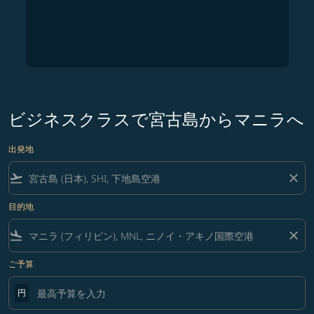
ビジネスクラスで宮古島からマニラへ
出発地
flight_takeoff
close
目的地
flight_land
close
ご予算
円