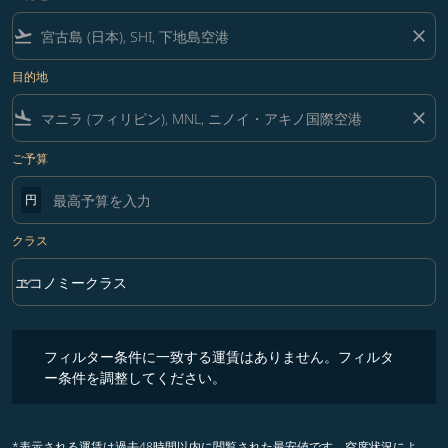
flight_takeoff
close
目的地
flight_land
close
ご予算
円
クラス
keyboard_arrow_down
エコノミークラス
クラス option エコノミークラス Selected
フィルター条件に一致する運賃はありません。フィルター条件を調整
フィルター条件に一致する運賃はありません。フィルタ
ー条件を調整してください。
*表示される運賃は過去48時間以内に閲覧された最安値です。空席状況によ