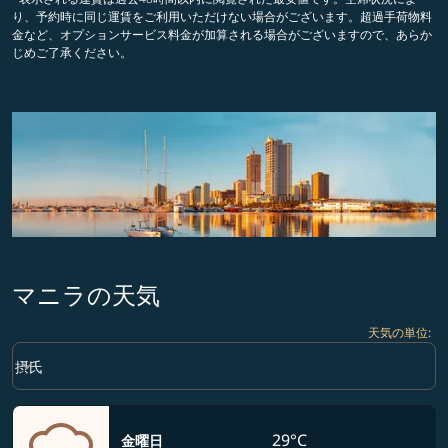
り、予約時に同じ運賃をご利用いただけない場合がございます。超過手荷物料
金など、オプションサービス料金が加算される場合がございますので、あらか
じめご了承ください。
マニラの天気
天気の単位
:
Weather unit option 摂氏 Selected
keyboard_arrow_down
摂氏
29°C
金曜日