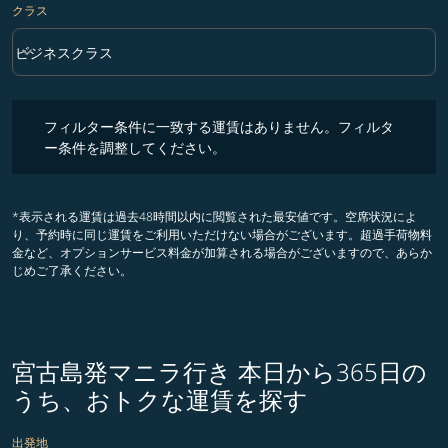
クラス
keyboard_arrow_down
ビジネスクラス
クラス option ビジネスクラス Selected
フィルター条件に一致する運賃はありません。フィルター条件を調整
フィルター条件に一致する運賃はありません。フィルタ
ー条件を調整してください。
*表示される運賃は過去48時間以内に閲覧された最安値です。空席状況によ
り、予約時に同じ運賃をご利用いただけない場合がございます。超過手荷物料
金など、オプションサービス料金が加算される場合がございますので、あらか
じめご了承ください。
宮古島発マニラ行き 本日から365日の
うち、おトクな運賃を探す
出発地