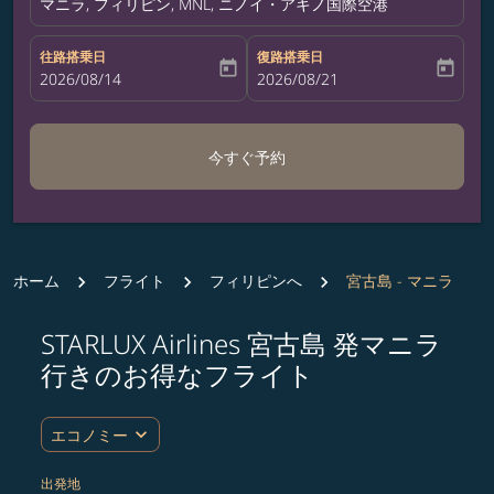
マニラ, フィリピン, MNL, ニノイ・アキノ国際空港
往路搭乗日
復路搭乗日
today
today
fc-booking-departure-date-aria-label
2026/08/14
fc-booking-return-date-aria-label
2026/08/21
今すぐ予約
ホーム
フライト
フィリピンへ
宮古島 - マニラ
STARLUX Airlines 宮古島 発マニラ
ルート (出発地および/または目的地) を更新するか、
行きのお得なフライト
expand_more
エコノミー
出発地