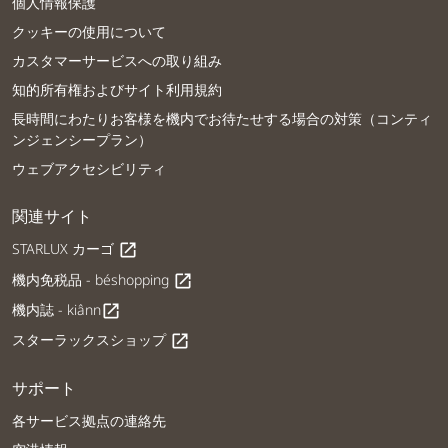
個人情報保護
クッキーの使用について
カスタマーサービスへの取り組み
知的所有権およびサイト利用規約
長時間にわたりお客様を機内でお待たせする場合の対策（コンティ
ンジェンシープラン）
ウェブアクセシビリティ
関連サイト
STARLUX カーゴ
open_in_new
機内免税品 - béshopping
open_in_new
機内誌 - kiânn
open_in_new
スターラックスショップ
open_in_new
サポート
各サービス拠点の連絡先