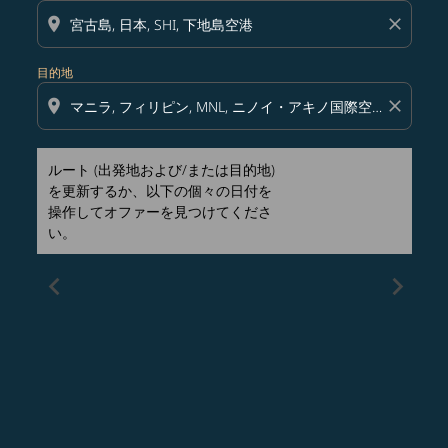
location_on
close
目的地
location_on
close
ルート (出発地および/または目的地)
を更新するか、以下の個々の日付を
操作してオファーを見つけてくださ
い。
chevron_left
chevron_right