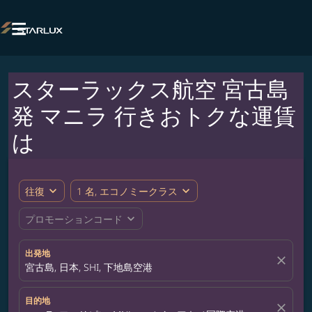

スターラックス航空 宮古島
発 マニラ 行きおトクな運賃
は
expand_more
expand_more
往復
1 名, エコノミークラス
expand_more
プロモーションコード
出発地
close
宮古島, 日本, SHI, 下地島空港
目的地
close