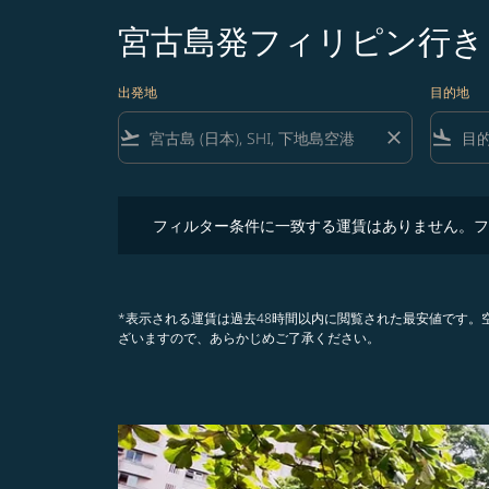
宮古島発フィリピン行き
出発地
目的地
flight_takeoff
close
flight_land
フィルター条件に一致する運賃はありません。フィル
フィルター条件に一致する運賃はありません。フ
*表示される運賃は過去48時間以内に閲覧された最安値です
ざいますので、あらかじめご了承ください。