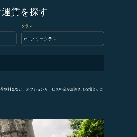
な運賃を探す
クラス
keyboard_arrow_down
エコノミークラス
クラス option エコノミークラス Selected
手荷物料金など、オプションサービス料金が加算される場合がご