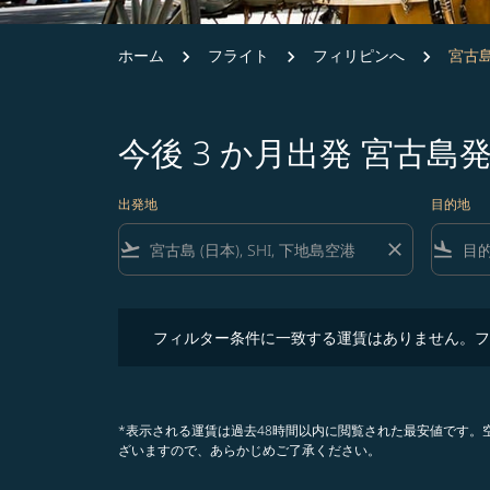
ホーム
フライト
フィリピンへ
宮古島
今後 3 か月出発 宮古
出発地
目的地
flight_takeoff
close
flight_land
フィルター条件に一致する運賃はありません。フィル
フィルター条件に一致する運賃はありません。フ
*表示される運賃は過去48時間以内に閲覧された最安値です
ざいますので、あらかじめご了承ください。