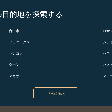
の注目の目的地を探索する
台中市
ロサ
フェニックス
シア
バンコク
セブ
ダナン
ハノ
マカオ
マニ
さらに表示