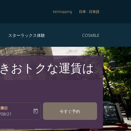
béshopping
日本
-
日本語
スターラックス体験
COSMILE
きおトクな運賃は
搭乗日
today
今すぐ予約
bel
oking-return-date-aria-label
/08/21