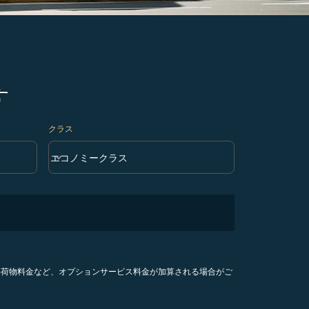
す
クラス
keyboard_arrow_down
エコノミークラス
クラス option エコノミークラス Selected
手荷物料金など、オプションサービス料金が加算される場合がご