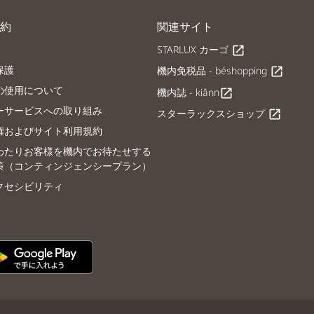
約
関連サイト
STARLUX カーゴ
open_in_new
保護
機内免税品 - béshopping
open_in_new
の使用について
機内誌 - kiânn
open_in_new
ーサービスへの取り組み
スターラックスショップ
open_in_new
権およびサイト利用規約
わたりお客様を機内でお待たせする
策（コンティンジェンシープラン）
クセシビリティ