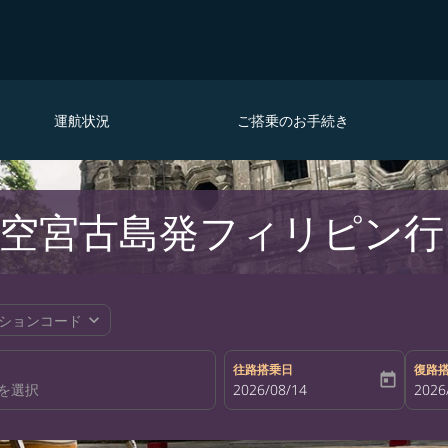
運航状況
ご搭乗のお手続き
空宮古島発フィリピン行
expand_more
ションコード
往路搭乗日
復路
today
fc-booking-departure-date-aria-la
2026/08/14
fc-bo
2026