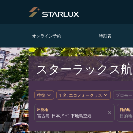
オンライン予約
時刻表
スターラックス航
expand_more
expand_more
往復
1 名, エコノミークラス
プロモー
出発地
目的地
close