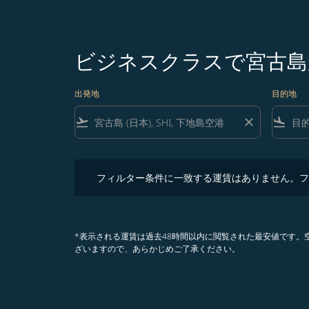
ビジネスクラスで宮古島
出発地
目的地
flight_takeoff
close
flight_land
フィルター条件に一致する運賃はありません。フィル
フィルター条件に一致する運賃はありません。フ
*表示される運賃は過去48時間以内に閲覧された最安値です
ざいますので、あらかじめご了承ください。