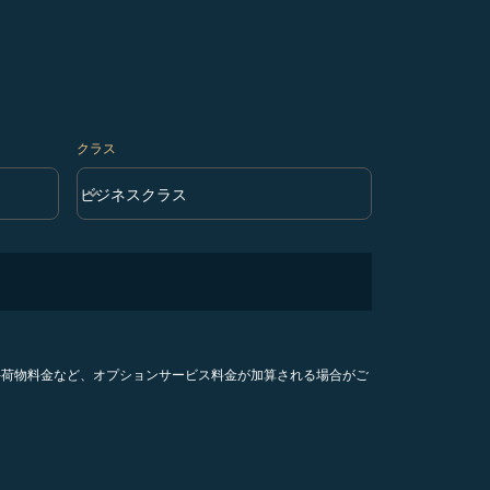
クラス
keyboard_arrow_down
ビジネスクラス
クラス option ビジネスクラス Selected
手荷物料金など、オプションサービス料金が加算される場合がご