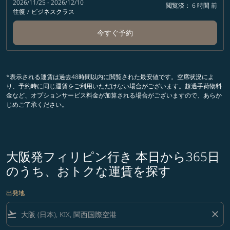
2026/11/25 - 2026/12/10
閲覧済： 6 時間 前
往復
/
ビジネスクラス
今すぐ予約
*表示される運賃は過去48時間以内に閲覧された最安値です。空席状況によ
り、予約時に同じ運賃をご利用いただけない場合がございます。超過手荷物料
金など、オプションサービス料金が加算される場合がございますので、あらか
じめご了承ください。
大阪発フィリピン行き 本日から365日
のうち、おトクな運賃を探す
出発地
flight_takeoff
close