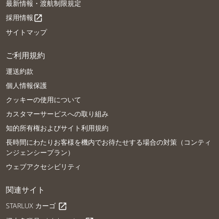
最新情報・渡航制限規定
採用情報
open_in_new
サイトマップ
ご利用規約
運送約款
個人情報保護
クッキーの使用について
カスタマーサービスへの取り組み
知的所有権およびサイト利用規約
長時間にわたりお客様を機内でお待たせする場合の対策（コンティ
ンジェンシープラン）
ウェブアクセシビリティ
関連サイト
STARLUX カーゴ
open_in_new