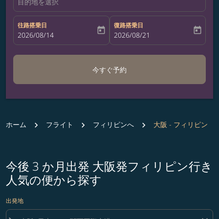
目的地を選択
往路搭乗日
復路搭乗日
today
today
fc-booking-departure-date-aria-label
2026/08/14
fc-booking-return-date-aria-label
2026/08/21
今すぐ予約
ホーム
フライト
フィリピンへ
大阪 - フィリピン
今後 3 か月出発 大阪発フィリピン行き
人気の便から探す
出発地