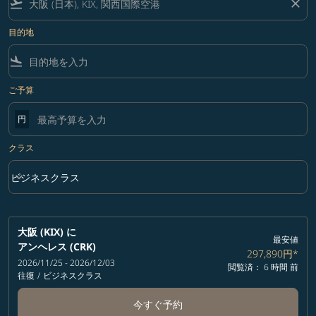
flight_takeoff
close
目的地
flight_land
ご予算
円
クラス
keyboard_arrow_down
ビジネスクラス
クラス option ビジネスクラス Selected
大阪 (KIX)
に
最安値
アンヘレス (CRK)
297,890円
*
2026/11/25 - 2026/12/03
閲覧済： 6 時間 前
往復
/
ビジネスクラス
今すぐ予約