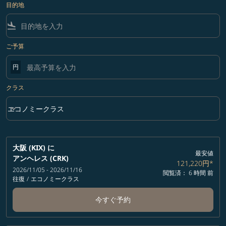
目的地
flight_land
ご予算
円
クラス
keyboard_arrow_down
エコノミークラス
クラス option エコノミークラス Selected
大阪 (KIX)
に
最安値
アンヘレス (CRK)
121,220円
*
2026/11/05 - 2026/11/16
閲覧済： 6 時間 前
往復
/
エコノミークラス
今すぐ予約