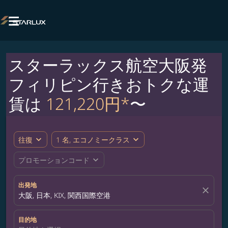

スターラックス航空大阪発
フィリピン行きおトクな運
賃は
121,220円*
〜
expand_more
expand_more
往復
1 名, エコノミークラス
expand_more
プロモーションコード
出発地
close
大阪, 日本, KIX, 関西国際空港
目的地