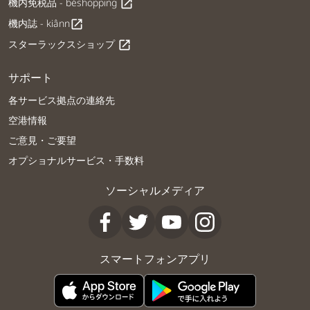
機内免税品 - béshopping
open_in_new
機内誌 - kiânn
open_in_new
スターラックスショップ
open_in_new
サポート
各サービス拠点の連絡先
空港情報
ご意見・ご要望
オプショナルサービス・手数料
ソーシャルメディア
スマートフォンアプリ