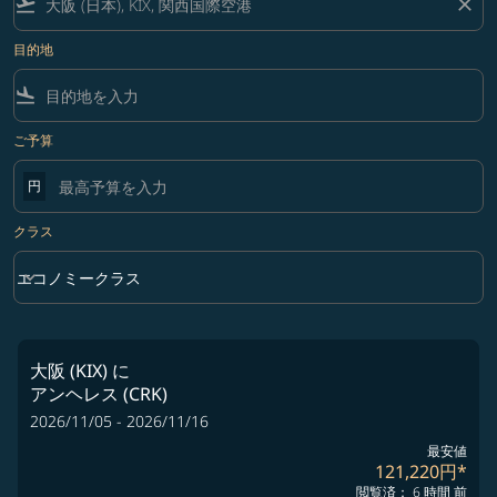
flight_takeoff
close
目的地
flight_land
ご予算
円
クラス
keyboard_arrow_down
エコノミークラス
クラス option エコノミークラス Selected
大阪 (KIX)
に
アンヘレス (CRK)
2026/11/05 - 2026/11/16
最安値
121,220円
*
閲覧済： 6 時間 前