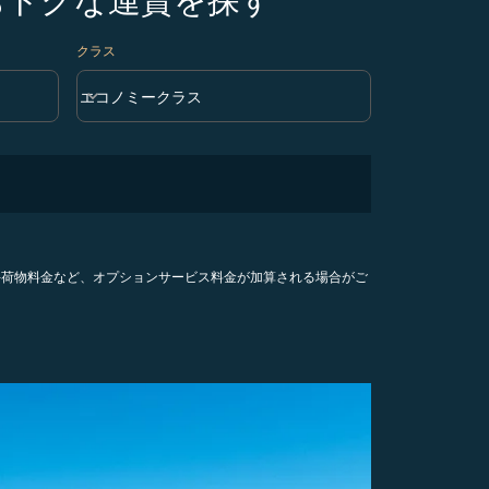
クラス
keyboard_arrow_down
エコノミークラス
クラス option エコノミークラス Selected
手荷物料金など、オプションサービス料金が加算される場合がご