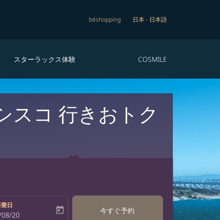
béshopping
日本
-
日本語
スターラックス体験
COSMILE
シスコ 行きおトク
搭乗日
today
今すぐ予約
bel
oking-return-date-aria-label
/08/20