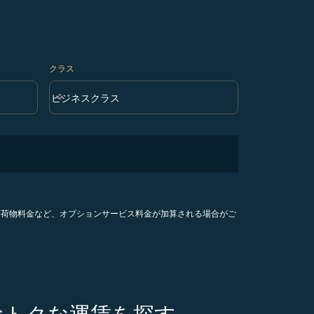
クラス
keyboard_arrow_down
ビジネスクラス
クラス option ビジネスクラス Selected
手荷物料金など、オプションサービス料金が加算される場合がご
おトクな運賃を探す