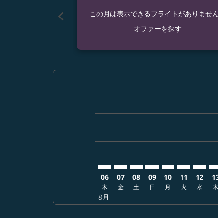
chevron_left
この月は表示できるフライトがありませ
オファーを探す
Displaying fares for 8月-2026
SHI–SFO: cmp-view-offers-di
SHI–SFO: cmp-view-offer
SHI–SFO: cmp-view-of
SHI–SFO: cmp-vie
SHI–SFO: cmp-
SHI–SFO: 
SHI–S
SH
06
07
08
09
10
11
12
1
木
金
土
日
月
火
水
8月