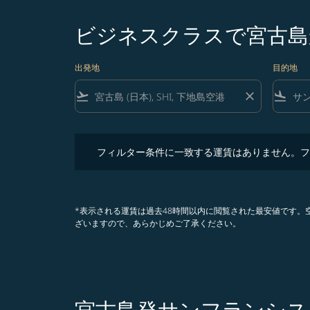
ビジネスクラスで宮古島
出発地
目的地
flight_takeoff
close
flight_land
フィルター条件に一致する運賃はありません。フィル
フィルター条件に一致する運賃はありません。フ
*表示される運賃は過去48時間以内に閲覧された最安値です
ざいますので、あらかじめご了承ください。
宮古島発サンフランシス