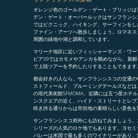
オレンジ色のゴールデン・ゲート・ブリッジは
デン・ゲート・オーバールックはサンフランシ
ではピクニック、ハイキング、サーフィンをし
ファイン・アーツへ散歩しましょう。ロマネス
周囲の緑地や湖と調和しています。
マリーナ地区に近いフィッシャーマンズ・ワー
ピア39ではカモメやアシカを眺めながら、新
で上陸ツアーを予約したりすることもできます
都会好きの人なら、サンフランシスコの交通の
ストフィールド、ブルーミングデールズなどは
の現代美術館SFMOMA、近隣には五つ星ホ
ンスクエアの近く、ハイド・ストリートとレブ
咲き誇る通りからは市街地の素晴らしい景色を
サンフランシスコ郊外にも訪ねてみましょう。
シリーズの人気のロケ地でもあります。ヨセミ
バレーは米国で最も多くのワイナリーがあり、