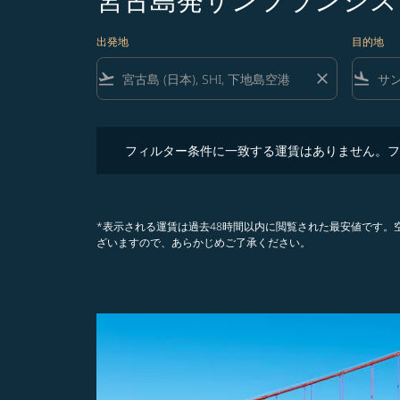
出発地
目的地
flight_takeoff
close
flight_land
フィルター条件に一致する運賃はありません。フィル
フィルター条件に一致する運賃はありません。フ
*表示される運賃は過去48時間以内に閲覧された最安値です
ざいますので、あらかじめご了承ください。