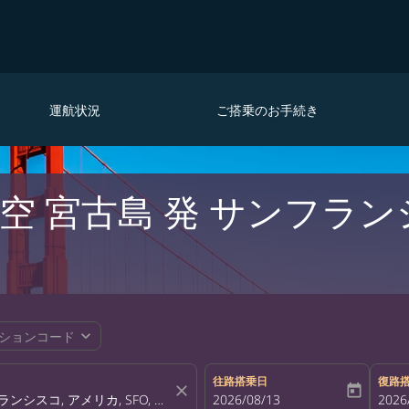
運航状況
ご搭乗のお手続き
空 宮古島 発 サンフラン
expand_more
ションコード
往路搭乗日
復路
close
today
fc-booking-departure-date-aria-la
2026/08/13
fc-bo
2026