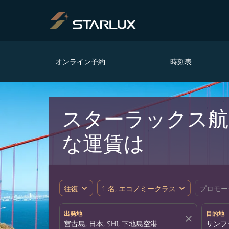
オンライン予約
時刻表
スターラックス航
な運賃は
expand_more
expand_more
往復
1 名, エコノミークラス
プロモー
出発地
目的地
close