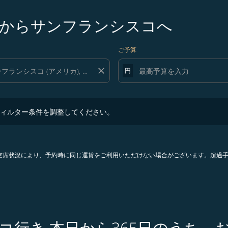
からサンフランシスコへ
ご予算
close
円
ター条件を調整してください。
ィルター条件を調整してください。
。空席状況により、予約時に同じ運賃をご利用いただけない場合がございます。超過
コ行き 本日から365日のうち、