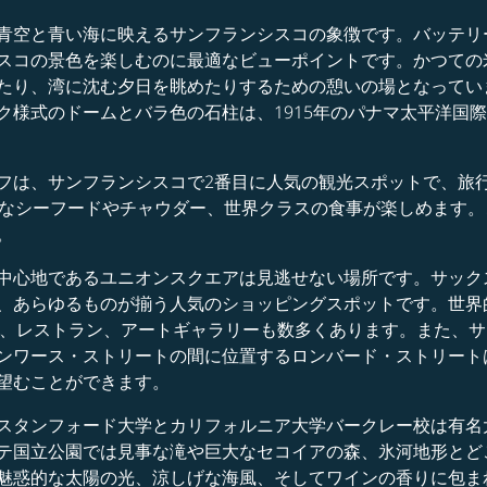
青空と青い海に映えるサンフランシスコの象徴です。バッテリ
スコの景色を楽しむのに最適なビューポイントです。かつての
たり、湾に沈む夕日を眺めたりするための憩いの場となってい
ク様式のドームとバラ色の石柱は、1915年のパナマ太平洋国
フは、サンフランシスコで2番目に人気の観光スポットで、旅
鮮なシーフードやチャウダー、世界クラスの食事が楽しめます。
。
中心地であるユニオンスクエアは見逃せない場所です。サック
、あらゆるものが揃う人気のショッピングスポットです。世界
テル、レストラン、アートギャラリーも数多くあります。また、
ンワース・ストリートの間に位置するロンバード・ストリート
望むことができます。
スタンフォード大学とカリフォルニア大学バークレー校は有名
テ国立公園では見事な滝や巨大なセコイアの森、氷河地形とど
魅惑的な太陽の光、涼しげな海風、そしてワインの香りに包ま