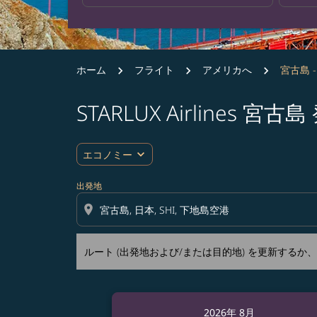
ホーム
フライト
アメリカへ
宮古島 
STARLUX Airline
ルート (出発地および/または目的地) を更
expand_more
エコノミー
出発地
location_on
ルート (出発地および/または目的地) を更新する
2026年 8月