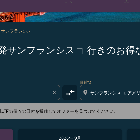
- サンフランシスコ
s 宮古島 発サンフランシスコ 行きの
新するか、以下の個々の日付を操作してオファーを見つけてくださ
目的地
compare_arrows
close
location_on
か、以下の個々の日付を操作してオファーを見つけてください。
2026年 9月